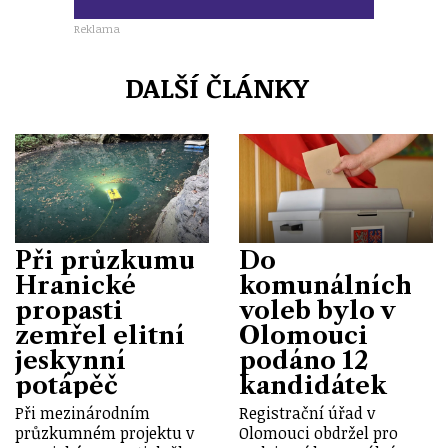
Reklama
DALŠÍ ČLÁNKY
Při průzkumu
Do
Hranické
komunálních
propasti
voleb bylo v
zemřel elitní
Olomouci
jeskynní
podáno 12
potápěč
kandidátek
Při mezinárodním
Registrační úřad v
průzkumném projektu v
Olomouci obdržel pro