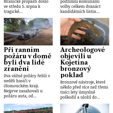
Hranické propasti došlo
podzimní komunální
ve středu 5. srpna k
volby celkem dvanáct
tragické…
kandidátních listin…
Při ranním
Archeologové
požáru v domě
objevili u
byli dva lidé
Kojetína
zraněni
bronzový
poklad
Dva vážné požáry řešili v
neděli hasiči v
Bronzové nástroje, které
Olomouckém kraji.
někdo před více než třemi
Nejprve zasahovali u
tisíci lety úmyslně
požáru auta, od…
poškodil a uložil do…