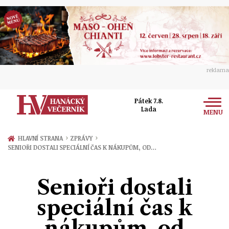
reklama
Pátek 7.8.
Lada
MENU
Zprávy
›
›
HLAVNÍ STRANA
ZPRÁVY
SENIOŘI DOSTALI SPECIÁLNÍ ČAS K NÁKUPŮM, OD…
Rozhovory
Olomouc
Kultura
Senioři dostali
Politika
Prostějov
Společnost
speciální čas k
Hudba
Ekonomika
Přerov
Sport
nákupům, od
Ženy