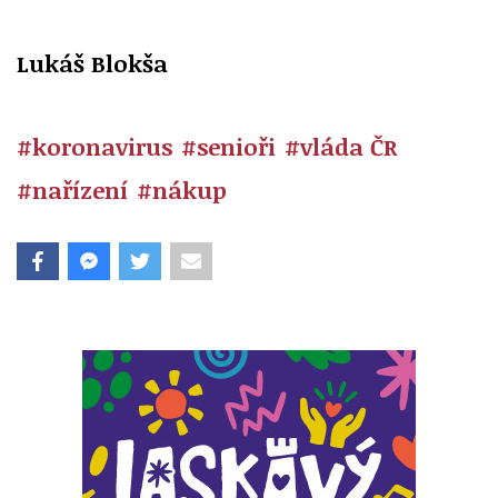
Lukáš Blokša
#koronavirus
#senioři
#vláda ČR
#nařízení
#nákup