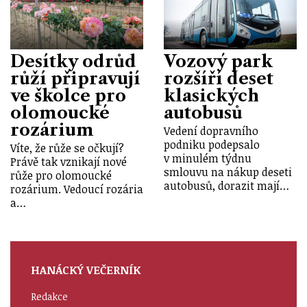
Desítky odrůd
Vozový park
růží připravují
rozšíří deset
ve školce pro
klasických
olomoucké
autobusů
rozárium
Vedení dopravního
podniku podepsalo
Víte, že růže se očkují?
v minulém týdnu
Právě tak vznikají nové
smlouvu na nákup deseti
růže pro olomoucké
autobusů, dorazit mají…
rozárium. Vedoucí rozária
a…
HANÁCKÝ VEČERNÍK
Redakce