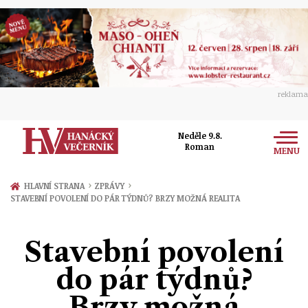
reklama
Neděle 9.8.
Roman
MENU
Zprávy
›
›
HLAVNÍ STRANA
ZPRÁVY
STAVEBNÍ POVOLENÍ DO PÁR TÝDNŮ? BRZY MOŽNÁ REALITA
Rozhovory
Olomouc
Kultura
Stavební povolení
Politika
Prostějov
Společnost
do pár týdnů?
Hudba
Ekonomika
Přerov
Sport
Brzy možná
Ženy