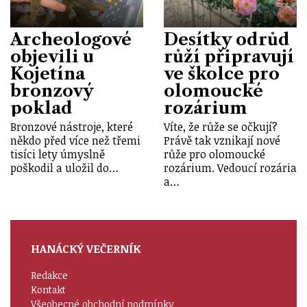
Archeologové
Desítky odrůd
objevili u
růží připravují
Kojetína
ve školce pro
bronzový
olomoucké
poklad
rozárium
Bronzové nástroje, které
Víte, že růže se očkují?
někdo před více než třemi
Právě tak vznikají nové
tisíci lety úmyslně
růže pro olomoucké
poškodil a uložil do…
rozárium. Vedoucí rozária
a…
HANÁCKÝ VEČERNÍK
Redakce
Kontakt
Všeobecné obchodní podmínky