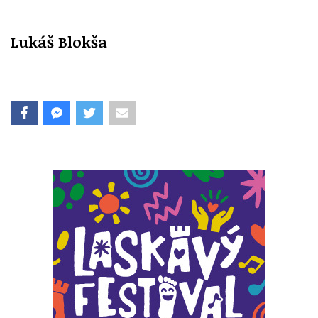
Lukáš Blokša