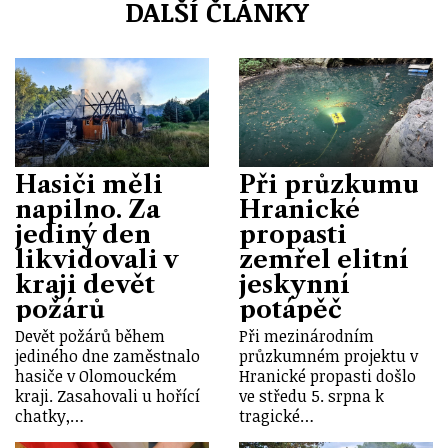
DALŠÍ ČLÁNKY
Hasiči měli
Při průzkumu
napilno. Za
Hranické
jediný den
propasti
likvidovali v
zemřel elitní
kraji devět
jeskynní
požárů
potápěč
Devět požárů během
Při mezinárodním
jediného dne zaměstnalo
průzkumném projektu v
hasiče v Olomouckém
Hranické propasti došlo
kraji. Zasahovali u hořící
ve středu 5. srpna k
chatky,…
tragické…