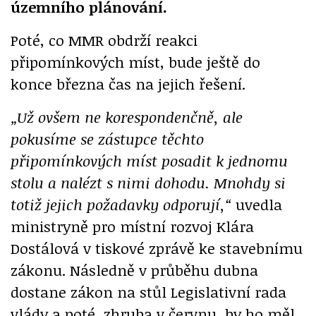
územního plánování.
Poté, co MMR obdrží reakci
připomínkových míst, bude ještě do
konce března čas na jejich řešení.
„Už ovšem ne korespondenčně, ale
pokusíme se zástupce těchto
připomínkových míst posadit k jednomu
stolu a nalézt s nimi dohodu. Mnohdy si
totiž jejich požadavky odporují,“
uvedla
ministryně pro místní rozvoj Klára
Dostálová v tiskové zprávě ke stavebnímu
zákonu. Následně v průběhu dubna
dostane zákon na stůl Legislativní rada
vlády a poté, zhruba v červnu, by ho měl