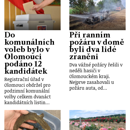
Do
Při ranním
komunálních
požáru v domě
voleb bylo v
byli dva lidé
Olomouci
zraněni
podáno 12
Dva vážné požáry řešili v
kandidátek
neděli hasiči v
Olomouckém kraji.
Registrační úřad v
Nejprve zasahovali u
Olomouci obdržel pro
požáru auta, od…
podzimní komunální
volby celkem dvanáct
kandidátních listin…