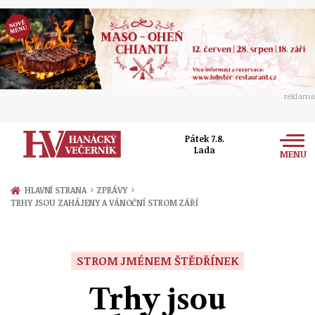
reklama
Pátek 7.8.
Lada
MENU
Zprávy
›
›
HLAVNÍ STRANA
ZPRÁVY
TRHY JSOU ZAHÁJENY A VÁNOČNÍ STROM ZÁŘÍ
Rozhovory
Olomouc
Kultura
Politika
Prostějov
STROM JMÉNEM ŠTĚDŘÍNEK
Společnost
Hudba
Ekonomika
Trhy jsou
Přerov
Sport
Ženy