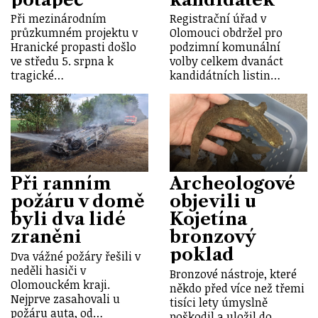
Při mezinárodním
Registrační úřad v
průzkumném projektu v
Olomouci obdržel pro
Hranické propasti došlo
podzimní komunální
ve středu 5. srpna k
volby celkem dvanáct
tragické…
kandidátních listin…
Při ranním
Archeologové
požáru v domě
objevili u
byli dva lidé
Kojetína
zraněni
bronzový
poklad
Dva vážné požáry řešili v
neděli hasiči v
Bronzové nástroje, které
Olomouckém kraji.
někdo před více než třemi
Nejprve zasahovali u
tisíci lety úmyslně
požáru auta, od…
poškodil a uložil do…