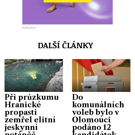
Reklama
DALŠÍ ČLÁNKY
Při průzkumu
Do
Hranické
komunálních
propasti
voleb bylo v
zemřel elitní
Olomouci
jeskynní
podáno 12
potápěč
kandidátek