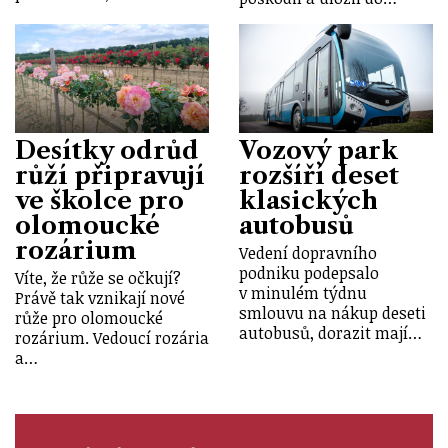
Desítky odrůd
Vozový park
růží připravují
rozšíří deset
ve školce pro
klasických
olomoucké
autobusů
rozárium
Vedení dopravního
podniku podepsalo
Víte, že růže se očkují?
v minulém týdnu
Právě tak vznikají nové
smlouvu na nákup deseti
růže pro olomoucké
autobusů, dorazit mají…
rozárium. Vedoucí rozária
a…