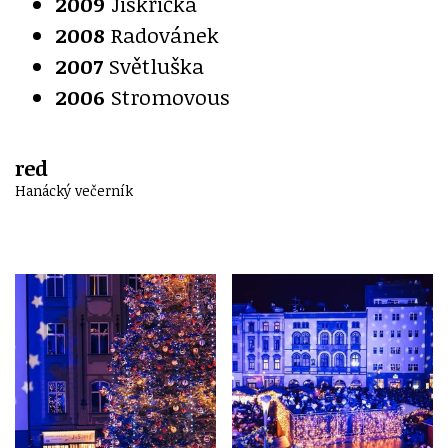
2009
Jiskřička
2008
Radovánek
2007
Světluška
2006
Stromovous
red
Hanácký večerník