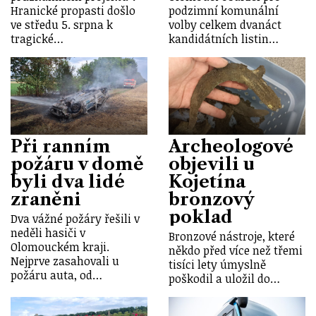
Hranické propasti došlo
podzimní komunální
ve středu 5. srpna k
volby celkem dvanáct
tragické…
kandidátních listin…
Při ranním
Archeologové
požáru v domě
objevili u
byli dva lidé
Kojetína
zraněni
bronzový
poklad
Dva vážné požáry řešili v
neděli hasiči v
Bronzové nástroje, které
Olomouckém kraji.
někdo před více než třemi
Nejprve zasahovali u
tisíci lety úmyslně
požáru auta, od…
poškodil a uložil do…