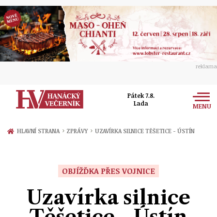
reklama
Pátek 7.8.
Lada
MENU
Zprávy
›
›
HLAVNÍ STRANA
ZPRÁVY
UZAVÍRKA SILNICE TĚŠETICE - ÚSTÍN
Rozhovory
Olomouc
Kultura
OBJÍŽĎKA PŘES VOJNICE
Politika
Prostějov
Společnost
Uzavírka silnice
Hudba
Ekonomika
Přerov
Sport
Těšetice - Ústín
Ženy