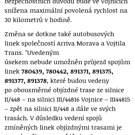
bezpečnostních důvodů bude ve Vojnicích
snížena maximální povolená rychlost na
30 kilometrů v hodině.
Změna se dotkne také autobusových
linek společností Arriva Morava a Vojtila
Trans. "Uvedeným
úsekem
nebude
umožněn průjezd spojům
linek
780439, 780442, 891371, 891375,
891377, 891378
, které budou vedeny
po obousměrné objízdné trase ze silnice
II/448 – na silnici III/44816 Vojnice – III44815
– zpět na silnici II/448 a dále ve svých
trasách. V důsledku vedení spojů
zmíněných linek objízdnými trasami je