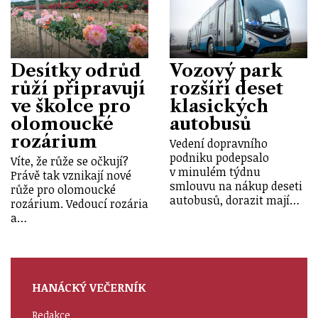
Desítky odrůd
Vozový park
růží připravují
rozšíří deset
ve školce pro
klasických
olomoucké
autobusů
rozárium
Vedení dopravního
podniku podepsalo
Víte, že růže se očkují?
v minulém týdnu
Právě tak vznikají nové
smlouvu na nákup deseti
růže pro olomoucké
autobusů, dorazit mají…
rozárium. Vedoucí rozária
a…
HANÁCKÝ VEČERNÍK
Redakce