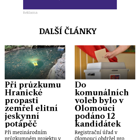
Reklama
DALŠÍ ČLÁNKY
Při průzkumu
Do
Hranické
komunálních
propasti
voleb bylo v
zemřel elitní
Olomouci
jeskynní
podáno 12
potápěč
kandidátek
Při mezinárodním
Registrační úřad v
průzkumném projektu v
Olomouci obdržel pro