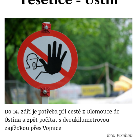
Divadlo
Kultura
Publicistika
Kraj
Fotbal
Zábava
Výstavy
Společnost
Ankety
Krimi
Hokej
Akce v regionu
Osobnosti
Sport
Glosy & Komentáře
Atletika
Zajímavosti
Film
Plavání
Ostatní
Cyklistika
Motosport
Do 14. září je potřeba při cestě z Olomouce do
Ostatní
Ústína a zpět počítat s dvoukilometrovou
zajížďkou přes Vojnice
foto: Pixabay