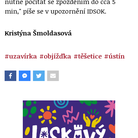
nutné počítat se zpožděním do cca 5
min," píše se v upozornění IDSOK.
Kristýna Šmoldasová
#uzavírka
#objížďka
#těšetice
#ústín