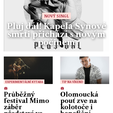
NOVÝ SINGL
Pluj dál! Kapela Synové
smrti přichází s novým
počinem
EXPERIMENTÁLNÍ KYTARA
TIP NA VÍKEND
Průběžný
Olomoucká
festival Mimo
pouť zve na
záběr
kolotoče i