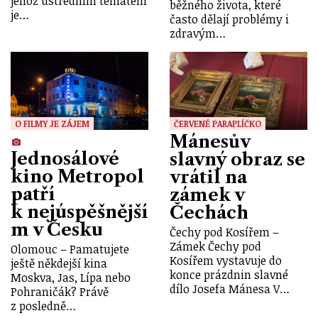
jehož ústředním tématem
běžného života, které
je…
často dělají problémy i
zdravým…
O FILMY JE ZÁJEM
ČERVENÉ PARAPLÍČKO
Mánesův
Jednosálové
slavný obraz se
kino Metropol
vrátil na
patří
zámek v
k nejúspěšnější
Čechách
m v Česku
Čechy pod Kosířem –
Zámek Čechy pod
Olomouc – Pamatujete
Kosířem vystavuje do
ještě někdejší kina
konce prázdnin slavné
Moskva, Jas, Lípa nebo
dílo Josefa Mánesa V…
Pohraničák? Právě
z posledně…