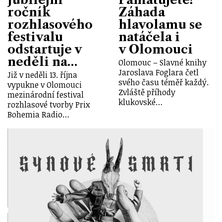
ročník
Záhada
rozhlasového
hlavolamu se
festivalu
natáčela i
odstartuje v
v Olomouci
neděli na…
Olomouc – Slavné knihy
Jaroslava Foglara četl
Již v neděli 13. října
svého času téměř každý.
vypukne v Olomouci
Zvláště příhody
mezinárodní festival
klukovské…
rozhlasové tvorby Prix
Bohemia Radio…