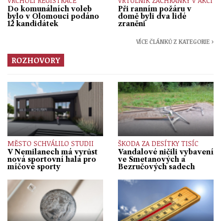
VRCHOLÍ REGISTRACE
VRTULNÍK ZÁCHRANKY V AKCI
Do komunálních voleb
Při ranním požáru v
bylo v Olomouci podáno
domě byli dva lidé
12 kandidátek
zraněni
VÍCE ČLÁNKŮ Z KATEGORIE ›
ROZHOVORY
MĚSTO SCHVÁLILO STUDII
ŠKODA ZA DESÍTKY TISÍC
V Nemilanech má vyrůst
Vandalové ničili vybavení
nová sportovní hala pro
ve Smetanových a
míčové sporty
Bezručových sadech