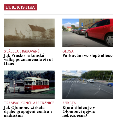
PUBLICISTIKA
STŘELBA I RABOVÁNÍ
GLOSA
Jak Prusko-rakouská
Parkování ve slepé uličce
válka poznamenala život
Hané
TRAMVAJ KONČILA U TRŽNICE
ANKETA
Jak Olomouc získala
Která silnice je v
druhé propojení centra s
Olomouci nejvíc
nádražím
nebezpečná?