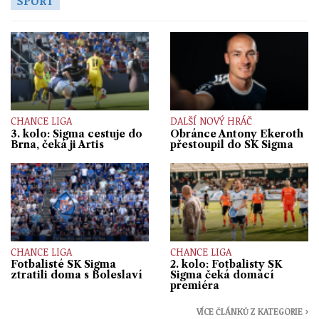
SPORT
CHANCE LIGA
DALŠÍ NOVÝ HRÁČ
3. kolo: Sigma cestuje do
Obránce Antony Ekeroth
Brna, čeká ji Artis
přestoupil do SK Sigma
CHANCE LIGA
CHANCE LIGA
Fotbalisté SK Sigma
2. kolo: Fotbalisty SK
ztratili doma s Boleslaví
Sigma čeká domácí
premiéra
VÍCE ČLÁNKŮ Z KATEGORIE ›