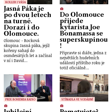
KOLLER I VÁŠA
Jasná Páka je
Do Olomouce
po dvou letech
přijede
na turné.
kytarista Joe
Dorazí i do
Bonamassa se
Olomouce.
superskupinou
Olomouc - Rocková
!
skupina Jasná páka, jejíž
kořeny sahají do
Připravte si diáře, jedna z
osmdesátých let a začínal
největších hudebních
v ní i David…
událostí příštího roku je
totiž oficiálně…
PRIX BOHEMIA RADIO
STÍNADLA VE VODÁRNÍ
Jubilejní
Pamatujete?