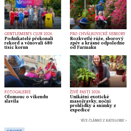
GENTLEMEN’S CLUB 2026
PRO CHVÁLKOVICKÉ SENIORY
Podnikatelé překonali
Rozkvetlé růže, sborový
rekord a věnovali 680
zpěv a krásné odpoledne
tisíc korun
od Farmaku
FOTOGALERIE
ŽIVÉ PASTI 2026
Olomouc o víkendu
Unikátní exotické
slavila
masožravky, noční
prohlídky a snímky z
expedice
VÍCE ČLÁNKŮ Z KATEGORIE ›