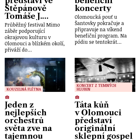
představí ve
benefiční
Štěpánově
koncerty
Tomáše J.…
Olomoucká pouť u
Šantovky pokračuje a
Průběžný festival Mimo
připravuje na víkend
záběr podporující
benefiční program. Na
okrajovou kulturu v
pódiu se tentokrát…
Olomouci a blízkém okolí,
přiváží do…
KONCERT Z TEMNÝCH
KOUZELNÁ FLÉTNA
HLUBIN
Jeden z
Táta kůň
nejlepších
v Olomouci
orchestrů
představí
světa zve na
originální
tajemnou
sklepní gospel