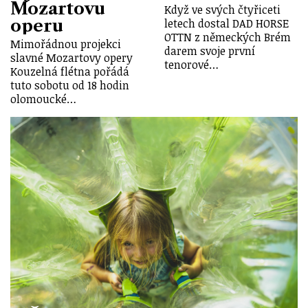
Mozartovu
Když ve svých čtyřiceti
operu
letech dostal DAD HORSE
OTTN z německých Brém
Mimořádnou projekci
darem svoje první
slavné Mozartovy opery
tenorové…
Kouzelná flétna pořádá
tuto sobotu od 18 hodin
olomoucké…