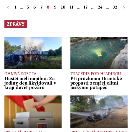
1
...
5
6
7
8
9
10
11
...
17
...
24
...
32
ZPRÁVY
OHNIVÁ SOBOTA
TRAGÉDIE POD HLADINOU
Hasiči měli napilno. Za
Při průzkumu Hranické
jediný den likvidovali v
propasti zemřel elitní
kraji devět požárů
jeskynní potápěč