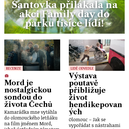
Šantovka přilákala na
akci Family day do
parku tisíce lidí!
RECENZE
LIDÉ ODVEDLE
Výstava
Mord je
poutavě
nostalgickou
přibližuje
sondou do
život
života Čechů
hendikepovan
ých
Kamarádka mne vytáhla
do olomouckého letňáku
Olomouc – Jak se
na film jménem Mord,
vypořádat s nástrahami