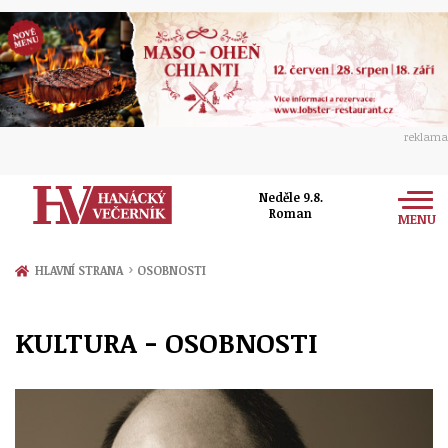
reklama
Neděle 9.8.
Roman
MENU
Zprávy
›
HLAVNÍ STRANA
OSOBNOSTI
Rozhovory
Olomouc
KULTURA - OSOBNOSTI
Kultura
Politika
Prostějov
Společnost
Hudba
Ekonomika
Přerov
Sport
Ženy