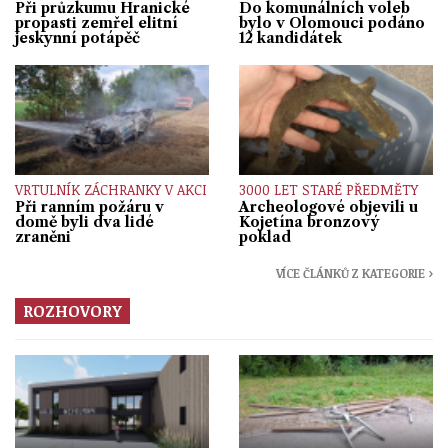
Při průzkumu Hranické
Do komunálních voleb
propasti zemřel elitní
bylo v Olomouci podáno
jeskynní potápěč
12 kandidátek
VRTULNÍK ZÁCHRANKY V AKCI
3000 LET STARÉ PŘEDMĚTY
Při ranním požáru v
Archeologové objevili u
domě byli dva lidé
Kojetína bronzový
zraněni
poklad
VÍCE ČLÁNKŮ Z KATEGORIE ›
ROZHOVORY