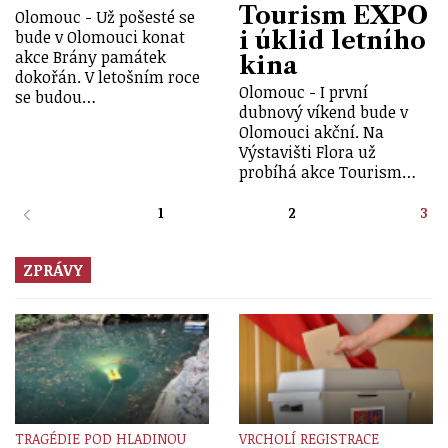
Tourism EXPO
Olomouc - Už pošesté se
i úklid letního
bude v Olomouci konat
akce Brány památek
kina
dokořán. V letošním roce
Olomouc - I první
se budou…
dubnový víkend bude v
Olomouci akční. Na
Výstavišti Flora už
probíhá akce Tourism…
1
2
3
ZPRÁVY
TRAGÉDIE POD HLADINOU
VRCHOLÍ REGISTRACE