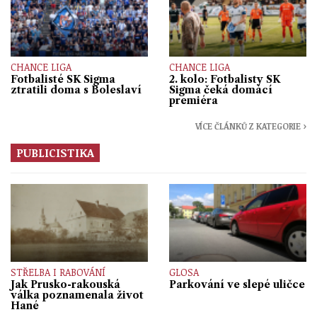
CHANCE LIGA
CHANCE LIGA
Fotbalisté SK Sigma
2. kolo: Fotbalisty SK
ztratili doma s Boleslaví
Sigma čeká domácí
premiéra
VÍCE ČLÁNKŮ Z KATEGORIE ›
PUBLICISTIKA
STŘELBA I RABOVÁNÍ
GLOSA
Jak Prusko-rakouská
Parkování ve slepé uličce
válka poznamenala život
Hané