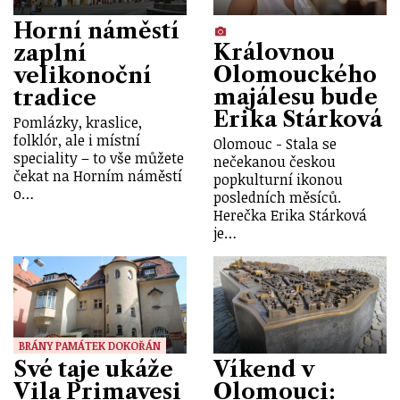
Horní náměstí
Královnou
zaplní
Olomouckého
velikonoční
majálesu bude
tradice
Erika Stárková
Pomlázky, kraslice,
folklór, ale i místní
Olomouc - Stala se
speciality – to vše můžete
nečekanou českou
čekat na Horním náměstí
popkulturní ikonou
o…
posledních měsíců.
Herečka Erika Stárková
je…
BRÁNY PAMÁTEK DOKOŘÁN
Své taje ukáže
Víkend v
Vila Primavesi
Olomouci: