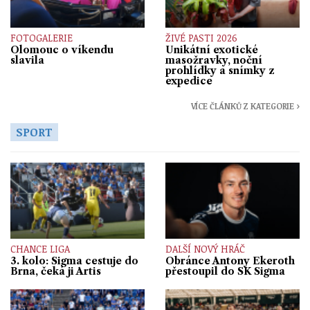
FOTOGALERIE
ŽIVÉ PASTI 2026
Olomouc o víkendu
Unikátní exotické
slavila
masožravky, noční
prohlídky a snímky z
expedice
VÍCE ČLÁNKŮ Z KATEGORIE ›
SPORT
CHANCE LIGA
DALŠÍ NOVÝ HRÁČ
3. kolo: Sigma cestuje do
Obránce Antony Ekeroth
Brna, čeká ji Artis
přestoupil do SK Sigma