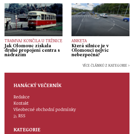
TRAMVAJ KONČILA U TRŽNICE
ANKETA
Jak Olomouc získala
Která silnice je v
druhé propojení centra s
Olomouci nejvíc
nádražím
nebezpečná?
VÍCE ČLÁNKŮ Z KATEGORIE ›
HANÁCKÝ VEČERNÍK
Redakce
Kontakt
Všeobecné obchodní podmínky
RSS
KATEGORIE