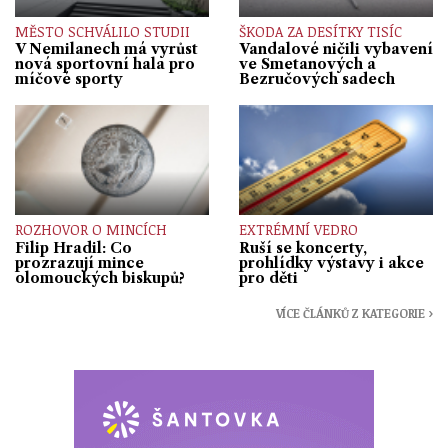
MĚSTO SCHVÁLILO STUDII
ŠKODA ZA DESÍTKY TISÍC
V Nemilanech má vyrůst
Vandalové ničili vybavení
nová sportovní hala pro
ve Smetanových a
míčové sporty
Bezručových sadech
ROZHOVOR O MINCÍCH
EXTRÉMNÍ VEDRO
Filip Hradil: Co
Ruší se koncerty,
prozrazují mince
prohlídky výstavy i akce
olomouckých biskupů?
pro děti
VÍCE ČLÁNKŮ Z KATEGORIE ›