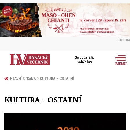
reklama
Sobota 8.8.
Soběslav
MENU
Zprávy
›
›
HLAVNÍ STRANA
KULTURA
OSTATNÍ
Rozhovory
Olomouc
KULTURA - OSTATNÍ
Kultura
Politika
Prostějov
Společnost
Hudba
Ekonomika
Přerov
Sport
Ženy