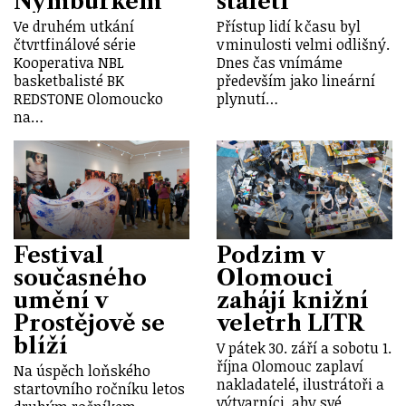
Nymburkem
staletí
Ve druhém utkání
Přístup lidí k času byl
čtvrtfinálové série
v minulosti velmi odlišný.
Kooperativa NBL
Dnes čas vnímáme
basketbalisté BK
především jako lineární
REDSTONE Olomoucko
plynutí…
na…
Festival
Podzim v
současného
Olomouci
umění v
zahájí knižní
Prostějově se
veletrh LITR
blíží
V pátek 30. září a sobotu 1.
října Olomouc zaplaví
Na úspěch loňského
nakladatelé, ilustrátoři a
startovního ročníku letos
výtvarníci, aby své…