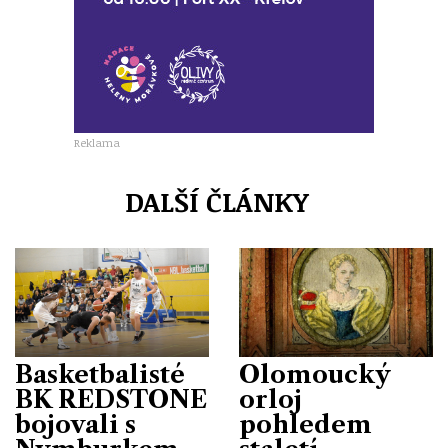
Reklama
DALŠÍ ČLÁNKY
Basketbalisté
Olomoucký
BK REDSTONE
orloj
bojovali s
pohledem