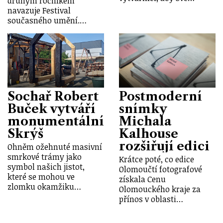
druhým ročníkem
navazuje Festival
současného umění.…
Sochař Robert
Postmoderní
Buček vytváří
snímky
monumentální
Michala
Skrýš
Kalhouse
rozšiřují edici
Ohněm ožehnuté masivní
smrkové trámy jako
Krátce poté, co edice
symbol našich jistot,
Olomoučtí fotografové
které se mohou ve
získala Cenu
zlomku okamžiku…
Olomouckého kraje za
přínos v oblasti…