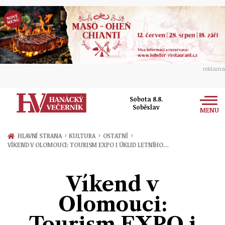
reklama
Sobota 8.8.
Soběslav
MENU
Zprávy
›
›
›
HLAVNÍ STRANA
KULTURA
OSTATNÍ
VÍKEND V OLOMOUCI: TOURISM EXPO I ÚKLID LETNÍHO…
Rozhovory
Olomouc
Kultura
Víkend v
Politika
Prostějov
Společnost
Olomouci:
Hudba
Ekonomika
Přerov
Sport
Tourism EXPO i
Ženy