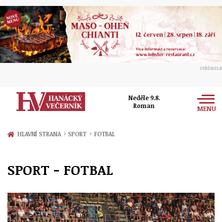
reklama
Neděle 9.8.
Roman
MENU
Zprávy
›
›
HLAVNÍ STRANA
SPORT
FOTBAL
Rozhovory
Olomouc
SPORT - FOTBAL
Kultura
Politika
Prostějov
Společnost
Hudba
Ekonomika
Přerov
Sport
Ženy