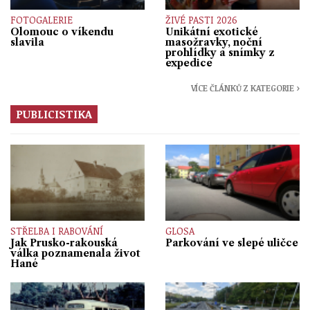
FOTOGALERIE
ŽIVÉ PASTI 2026
Olomouc o víkendu
Unikátní exotické
slavila
masožravky, noční
prohlídky a snímky z
expedice
VÍCE ČLÁNKŮ Z KATEGORIE ›
PUBLICISTIKA
STŘELBA I RABOVÁNÍ
GLOSA
Jak Prusko-rakouská
Parkování ve slepé uličce
válka poznamenala život
Hané