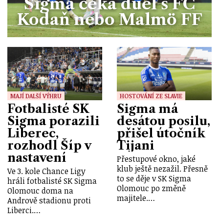
Sigma čeká duel s FC
Kodaň nebo Malmö FF
MAJÍ DALŠÍ VÝHRU
HOSTOVÁNÍ ZE SLAVIE
Fotbalisté SK
Sigma má
Sigma porazili
desátou posilu,
Liberec,
přišel útočník
rozhodl Šíp v
Tijani
nastavení
Přestupové okno, jaké
klub ještě nezažil. Přesně
Ve 3. kole Chance Ligy
to se děje v SK Sigma
hráli fotbalisté SK Sigma
Olomouc po změně
Olomouc doma na
majitele.…
Andrově stadionu proti
Liberci.…