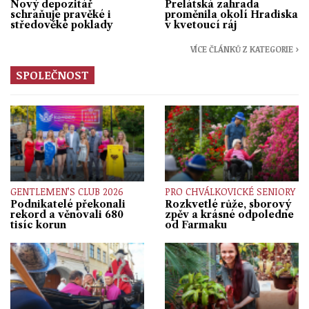
Nový depozitář
Prelátská zahrada
schraňuje pravěké i
proměnila okolí Hradiska
středověké poklady
v kvetoucí ráj
VÍCE ČLÁNKŮ Z KATEGORIE ›
SPOLEČNOST
GENTLEMEN’S CLUB 2026
PRO CHVÁLKOVICKÉ SENIORY
Podnikatelé překonali
Rozkvetlé růže, sborový
rekord a věnovali 680
zpěv a krásné odpoledne
tisíc korun
od Farmaku