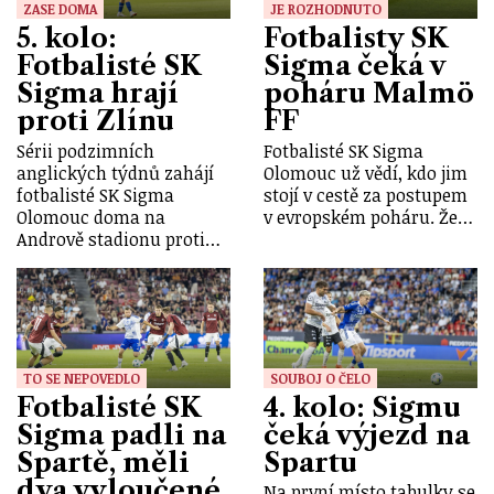
ZASE DOMA
JE ROZHODNUTO
5. kolo:
Fotbalisty SK
Fotbalisté SK
Sigma čeká v
Sigma hrají
poháru Malmö
proti Zlínu
FF
Sérii podzimních
Fotbalisté SK Sigma
anglických týdnů zahájí
Olomouc už vědí, kdo jim
fotbalisté SK Sigma
stojí v cestě za postupem
Olomouc doma na
v evropském poháru. Že…
Andrově stadionu proti…
TO SE NEPOVEDLO
SOUBOJ O ČELO
Fotbalisté SK
4. kolo: Sigmu
Sigma padli na
čeká výjezd na
Spartě, měli
Spartu
dva vyloučené
Na první místo tabulky se