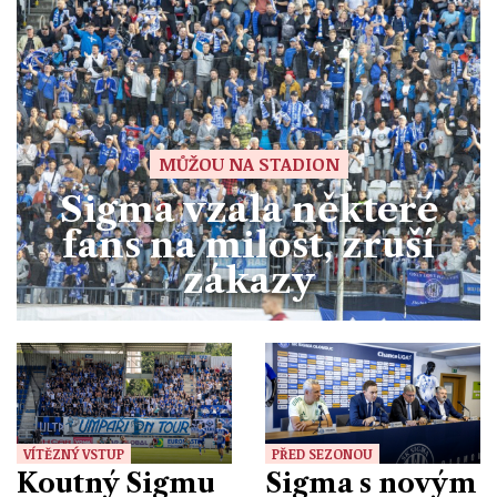
MŮŽOU NA STADION
Sigma vzala některé
fans na milost, zruší
zákazy
VÍTĚZNÝ VSTUP
PŘED SEZONOU
Koutný Sigmu
Sigma s novým