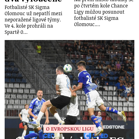
po čtvrtém kole Chance
Fotbalisté SK Sigma
Ligy můžou posunout
Olomouc už nepatří mezi
fotbalisté SK Sigma
neporažené ligové týmy.
Olomouc.…
Ve 4. kole prohráli na
Spartě 0…
O EVROPSKOU LIGU