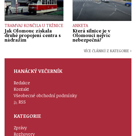
TRAMVAJ KONČILA U TRŽNICE
ANKETA
Jak Olomouc získala
Která silnice je v
druhé propojení centra s
Olomouci nejvíc
nádražím
nebezpečná?
VÍCE ČLÁNKŮ Z KATEGORIE ›
HANÁCKÝ VEČERNÍK
Redakce
Kontakt
Všeobecné obchodní podmínky
RSS
KATEGORIE
Zprávy
Rozhovory