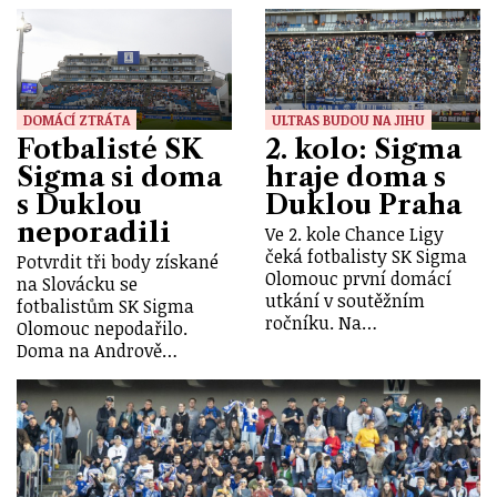
DOMÁCÍ ZTRÁTA
ULTRAS BUDOU NA JIHU
Fotbalisté SK
2. kolo: Sigma
Sigma si doma
hraje doma s
s Duklou
Duklou Praha
neporadili
Ve 2. kole Chance Ligy
čeká fotbalisty SK Sigma
Potvrdit tři body získané
Olomouc první domácí
na Slovácku se
utkání v soutěžním
fotbalistům SK Sigma
ročníku. Na…
Olomouc nepodařilo.
Doma na Andrově…