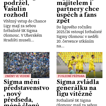
podržel,
majitelem i
Vašulín
partnery chce
rozhodl
úspěch a fans
zpět
Vítězný vstup do Chance
Ligy mají za sebou
Do ligového ročníku
fotbalisté SK Sigma
2025/26 vstoupí fotbalisté
Olomouc. V Uherském
Sigmy Olomouc v neděli
Hradišti museli…
20. července utkáním
na…
ZMĚNY VE VEDENÍ
POSLEDNÍ PŘÍPRAVA
Sigma mění
Sigma zvládla
představenstvo
generálku na
, nový
ligu vítězně
předseda,
Fotbalisté SK Sigma
méně členů
Olomouc mají za sebou