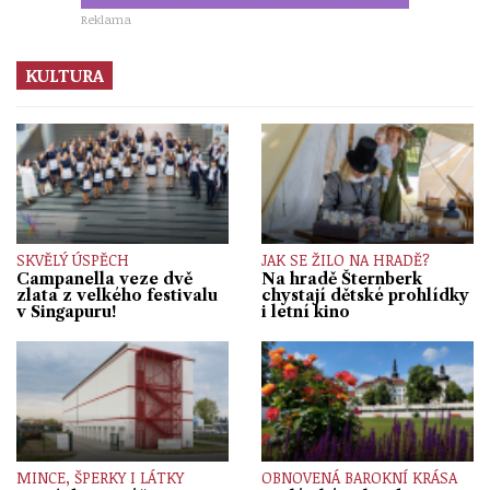
Reklama
KULTURA
SKVĚLÝ ÚSPĚCH
JAK SE ŽILO NA HRADĚ?
Campanella veze dvě
Na hradě Šternberk
zlata z velkého festivalu
chystají dětské prohlídky
v Singapuru!
i letní kino
MINCE, ŠPERKY I LÁTKY
OBNOVENÁ BAROKNÍ KRÁSA