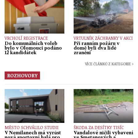
VRCHOLÍ REGISTRACE
VRTULNÍK ZÁCHRANKY V AKCI
Do komunálních voleb
Při ranním požáru v
bylo v Olomouci podáno
domě byli dva lidé
12 kandidátek
zraněni
VÍCE ČLÁNKŮ Z KATEGORIE ›
ROZHOVORY
MĚSTO SCHVÁLILO STUDII
ŠKODA ZA DESÍTKY TISÍC
V Nemilanech má vyrůst
Vandalové ničili vybavení
nová sportovní hala pro
ve Smetanových a