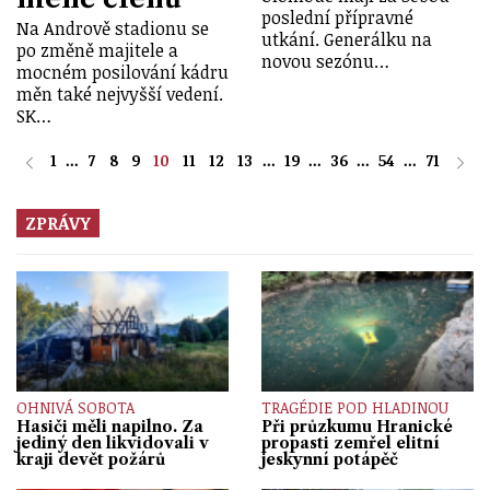
poslední přípravné
Na Andrově stadionu se
utkání. Generálku na
po změně majitele a
novou sezónu…
mocném posilování kádru
měn také nejvyšší vedení.
SK…
1
...
7
8
9
10
11
12
13
...
19
...
36
...
54
...
71
ZPRÁVY
OHNIVÁ SOBOTA
TRAGÉDIE POD HLADINOU
Hasiči měli napilno. Za
Při průzkumu Hranické
jediný den likvidovali v
propasti zemřel elitní
kraji devět požárů
jeskynní potápěč