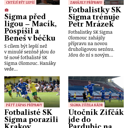
CHTĚJÍ BÝT LEPŠÍ
ZAHÁJILY PŘÍPRAVU
Fotbalistky SK
Sigma před
Sigma trénuje
ligou – Macík,
Petr Mrázek
Pospíšil a
Fotbalistky SK Sigma
Beneš v béčku
Olomouc zahájily
přípravu na novou
S cílem být lepší než
druholigovou sezónu.
v minulé sezóně jdou do
Jdou do ní s novým…
té nové fotbalisté SK
Sigma Olomouc. Hanáky
vede…
PÁTÝ ZÁPAS PŘÍPRAVY
SIGMA ZÚŽILA KÁDR
Fotbalisté SK
Útočník Zifčák
Sigma porazili
jde do
Krakov
Pardubic na