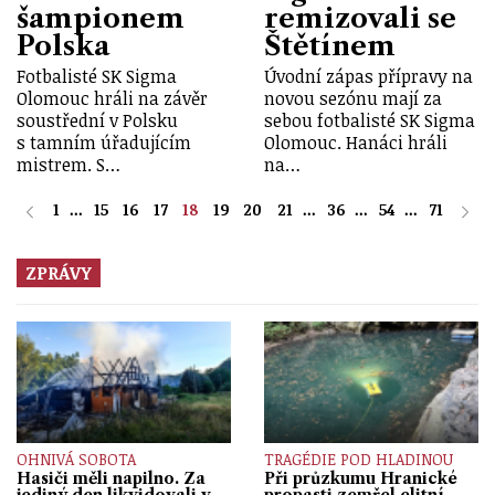
šampionem
remizovali se
Polska
Štětínem
Fotbalisté SK Sigma
Úvodní zápas přípravy na
Olomouc hráli na závěr
novou sezónu mají za
soustřední v Polsku
sebou fotbalisté SK Sigma
s tamním úřadujícím
Olomouc. Hanáci hráli
mistrem. S…
na…
1
...
15
16
17
18
19
20
21
...
36
...
54
...
71
ZPRÁVY
OHNIVÁ SOBOTA
TRAGÉDIE POD HLADINOU
Hasiči měli napilno. Za
Při průzkumu Hranické