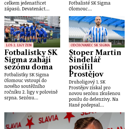
celkem jedenatřicet
Fotbalisté SK Sigma
zápasů. Devatenáct…
Olomouc…
LOS 2. LIGY ŽEN
ODCHOVANEC SK SIGMA
Fotbalistky SK
Stoper Martin
Sigma zahájí
Šindelář
sezónu doma
posílil
Prostějov
Fotbalistky SK Sigma
Olomouc vstoupí do
Druholigový 1. SK
nového soutěžního
Prostějov získal pro
ročníku 2. ligy v polovině
novou sezónu zkušenou
srpna. Sezónu…
posilu do defenzivy. Na
Hané podepsal…