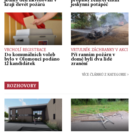
jediný den likvidovali v
propasti zemřel elitní
kraji devět požárů
jeskynní potápěč
VRCHOLÍ REGISTRACE
VRTULNÍK ZÁCHRANKY V AKCI
Do komunálních voleb
Při ranním požáru v
bylo v Olomouci podáno
domě byli dva lidé
12 kandidátek
zraněni
VÍCE ČLÁNKŮ Z KATEGORIE ›
ROZHOVORY