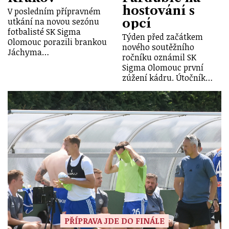
hostování s
V posledním přípravném
opcí
utkání na novou sezónu
fotbalisté SK Sigma
Týden před začátkem
Olomouc porazili brankou
nového soutěžního
Jáchyma…
ročníku oznámil SK
Sigma Olomouc první
zúžení kádru. Útočník…
PŘÍPRAVA JDE DO FINÁLE