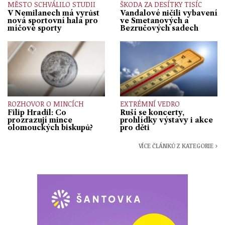
MĚSTO SCHVÁLILO STUDII
ŠKODA ZA DESÍTKY TISÍC
V Nemilanech má vyrůst
Vandalové ničili vybavení
nová sportovní hala pro
ve Smetanových a
míčové sporty
Bezručových sadech
ROZHOVOR O MINCÍCH
EXTRÉMNÍ VEDRO
Filip Hradil: Co
Ruší se koncerty,
prozrazují mince
prohlídky výstavy i akce
olomouckých biskupů?
pro děti
VÍCE ČLÁNKŮ Z KATEGORIE ›