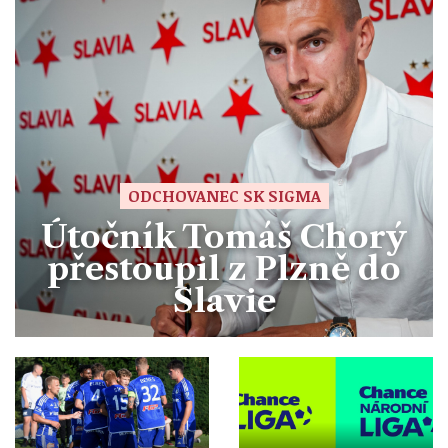
ODCHOVANEC SK SIGMA
Útočník Tomáš Chorý
přestoupil z Plzně do
Slavie