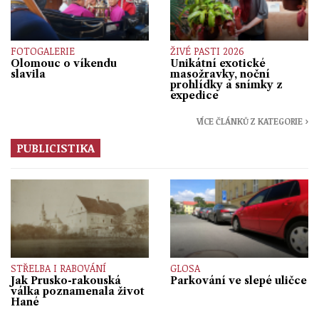
FOTOGALERIE
ŽIVÉ PASTI 2026
Olomouc o víkendu
Unikátní exotické
slavila
masožravky, noční
prohlídky a snímky z
expedice
VÍCE ČLÁNKŮ Z KATEGORIE ›
PUBLICISTIKA
STŘELBA I RABOVÁNÍ
GLOSA
Jak Prusko-rakouská
Parkování ve slepé uličce
válka poznamenala život
Hané