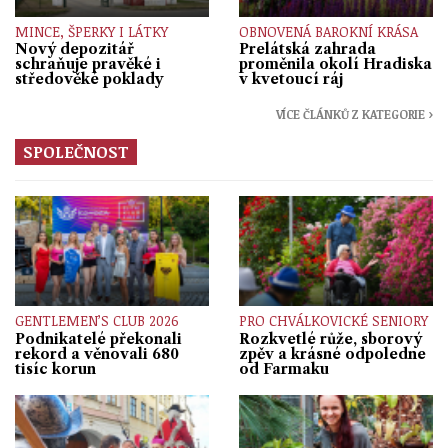
MINCE, ŠPERKY I LÁTKY
OBNOVENÁ BAROKNÍ KRÁSA
Nový depozitář
Prelátská zahrada
schraňuje pravěké i
proměnila okolí Hradiska
středověké poklady
v kvetoucí ráj
VÍCE ČLÁNKŮ Z KATEGORIE ›
SPOLEČNOST
GENTLEMEN’S CLUB 2026
PRO CHVÁLKOVICKÉ SENIORY
Podnikatelé překonali
Rozkvetlé růže, sborový
rekord a věnovali 680
zpěv a krásné odpoledne
tisíc korun
od Farmaku