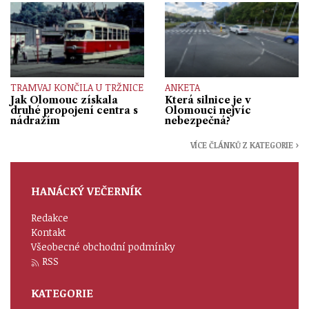
TRAMVAJ KONČILA U TRŽNICE
ANKETA
Jak Olomouc získala
Která silnice je v
druhé propojení centra s
Olomouci nejvíc
nádražím
nebezpečná?
VÍCE ČLÁNKŮ Z KATEGORIE ›
HANÁCKÝ VEČERNÍK
Redakce
Kontakt
Všeobecné obchodní podmínky
RSS
KATEGORIE