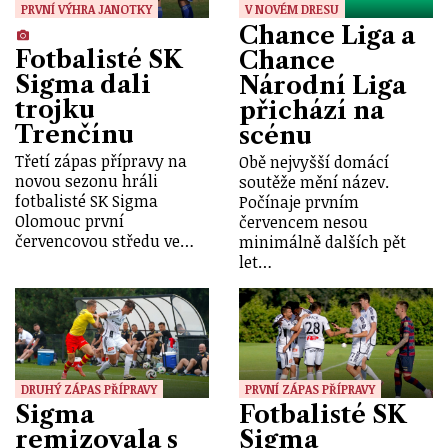
PRVNÍ VÝHRA JANOTKY
V NOVÉM DRESU
Chance Liga a
Fotbalisté SK
Chance
Sigma dali
Národní Liga
trojku
přichází na
Trenčínu
scénu
Třetí zápas přípravy na
Obě nejvyšší domácí
novou sezonu hráli
soutěže mění název.
fotbalisté SK Sigma
Počínaje prvním
Olomouc první
červencem nesou
červencovou středu ve…
minimálně dalších pět
let…
DRUHÝ ZÁPAS PŘÍPRAVY
PRVNÍ ZÁPAS PŘÍPRAVY
Sigma
Fotbalisté SK
remizovala s
Sigma