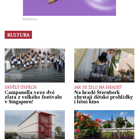
Reklama
KULTURA
SKVĚLÝ ÚSPĚCH
JAK SE ŽILO NA HRADĚ?
Campanella veze dvě
Na hradě Šternberk
zlata z velkého festivalu
chystají dětské prohlídky
v Singapuru!
i letní kino