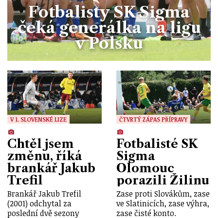
Fotbalisty SK Sigma
čeká generálka na ligu
v Polsku
V 1. SLOVENSKÉ LIZE
ČTVRTÝ ZÁPAS PŘÍPRAVY
Chtěl jsem
Fotbalisté SK
změnu, říká
Sigma
brankář Jakub
Olomouc
Trefil
porazili Žilinu
Brankář Jakub Trefil
Zase proti Slovákům, zase
(2001) odchytal za
ve Slatinicích, zase výhra,
poslední dvě sezony
zase čisté konto.