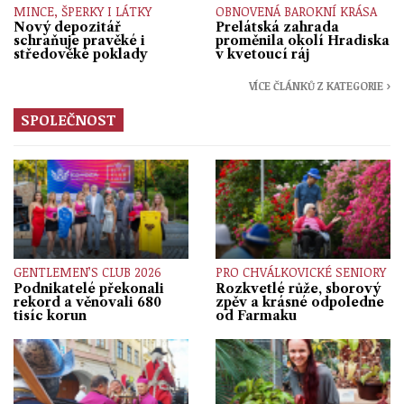
MINCE, ŠPERKY I LÁTKY
OBNOVENÁ BAROKNÍ KRÁSA
Nový depozitář
Prelátská zahrada
schraňuje pravěké i
proměnila okolí Hradiska
středověké poklady
v kvetoucí ráj
VÍCE ČLÁNKŮ Z KATEGORIE ›
SPOLEČNOST
GENTLEMEN’S CLUB 2026
PRO CHVÁLKOVICKÉ SENIORY
Podnikatelé překonali
Rozkvetlé růže, sborový
rekord a věnovali 680
zpěv a krásné odpoledne
tisíc korun
od Farmaku