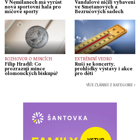
V Nemilanech má vyrůst
Vandalové ničili vybavení
nová sportovní hala pro
ve Smetanových a
míčové sporty
Bezručových sadech
ROZHOVOR O MINCÍCH
EXTRÉMNÍ VEDRO
Filip Hradil: Co
Ruší se koncerty,
prozrazují mince
prohlídky výstavy i akce
olomouckých biskupů?
pro děti
VÍCE ČLÁNKŮ Z KATEGORIE ›