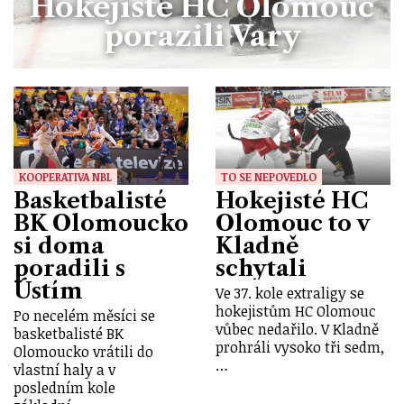
Hokejisté HC Olomouc
porazili Vary
KOOPERATIVA NBL
TO SE NEPOVEDLO
Basketbalisté
Hokejisté HC
BK Olomoucko
Olomouc to v
si doma
Kladně
poradili s
schytali
Ústím
Ve 37. kole extraligy se
hokejistům HC Olomouc
Po necelém měsíci se
vůbec nedařilo. V Kladně
basketbalisté BK
prohráli vysoko tři sedm,
Olomoucko vrátili do
…
vlastní haly a v
posledním kole