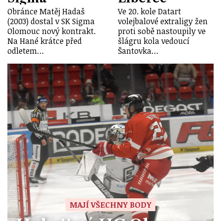
Obránce Matěj Hadaš
Ve 20. kole Datart
(2003) dostal v SK Sigma
volejbalové extraligy žen
Olomouc nový kontrakt.
proti sobě nastoupily ve
Na Hané krátce před
šlágru kola vedoucí
odletem…
Šantovka…
MAJÍ VŠECHNY BODY