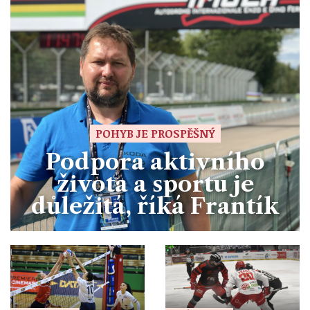
POHYB JE PROSPĚŠNÝ
Podpora aktivního
života a sportu je
důležitá, říká Frantík