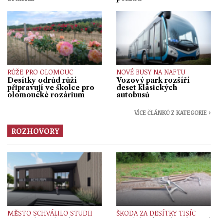
RŮŽE PRO OLOMOUC
NOVÉ BUSY NA NAFTU
Desítky odrůd růží
Vozový park rozšíří
připravují ve školce pro
deset klasických
olomoucké rozárium
autobusů
VÍCE ČLÁNKŮ Z KATEGORIE ›
ROZHOVORY
MĚSTO SCHVÁLILO STUDII
ŠKODA ZA DESÍTKY TISÍC