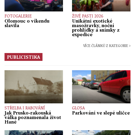
FOTOGALERIE
ŽIVÉ PASTI 2026
Olomouc o víkendu
Unikátní exotické
slavila
masožravky, noční
prohlídky a snímky z
expedice
VÍCE ČLÁNKŮ Z KATEGORIE ›
PUBLICISTIKA
STŘELBA I RABOVÁNÍ
GLOSA
Jak Prusko-rakouská
Parkování ve slepé uličce
válka poznamenala život
Hané