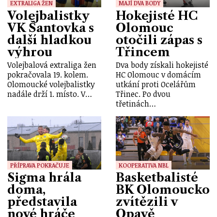
EXTRALIGA ŽEN
MAJÍ DVA BODY
Volejbalistky
Hokejisté HC
VK Šantovka s
Olomouc
další hladkou
otočili zápas s
výhrou
Třincem
Volejbalová extraliga žen
Dva body získali hokejisté
pokračovala 19. kolem.
HC Olomouc v domácím
Olomoucké volejbalistky
utkání proti Ocelářům
nadále drží 1. místo. V…
Třinec. Po dvou
třetinách…
PŘÍPRAVA POKRAČUJE
KOOPERATIVA NBL
Sigma hrála
Basketbalisté
doma,
BK Olomoucko
představila
zvítězili v
nové hráče
Opavě