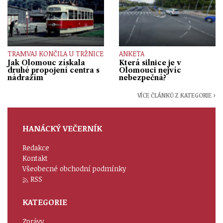
TRAMVAJ KONČILA U TRŽNICE
ANKETA
Jak Olomouc získala
Která silnice je v
druhé propojení centra s
Olomouci nejvíc
nádražím
nebezpečná?
VÍCE ČLÁNKŮ Z KATEGORIE ›
HANÁCKÝ VEČERNÍK
Redakce
Kontakt
Všeobecné obchodní podmínky
RSS
KATEGORIE
Zprávy