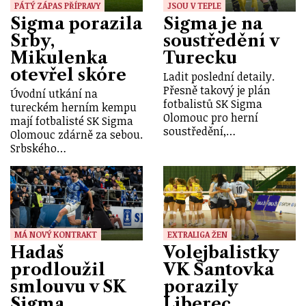
PÁTÝ ZÁPAS PŘÍPRAVY
JSOU V TEPLE
Sigma porazila
Sigma je na
Srby,
soustředění v
Mikulenka
Turecku
otevřel skóre
Ladit poslední detaily.
Přesně takový je plán
Úvodní utkání na
fotbalistů SK Sigma
tureckém herním kempu
Olomouc pro herní
mají fotbalisté SK Sigma
soustředění,…
Olomouc zdárně za sebou.
Srbského…
MÁ NOVÝ KONTRAKT
EXTRALIGA ŽEN
Hadaš
Volejbalistky
prodloužil
VK Šantovka
smlouvu v SK
porazily
Sigma
Liberec