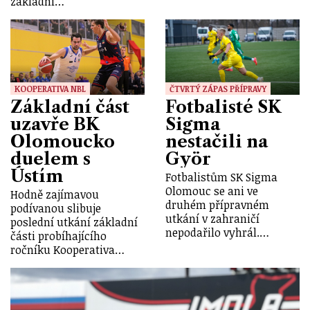
základní…
KOOPERATIVA NBL
ČTVRTÝ ZÁPAS PŘÍPRAVY
Základní část
Fotbalisté SK
uzavře BK
Sigma
Olomoucko
nestačili na
duelem s
Györ
Ústím
Fotbalistům SK Sigma
Olomouc se ani ve
Hodně zajímavou
druhém přípravném
podívanou slibuje
utkání v zahraničí
poslední utkání základní
nepodařilo vyhrál.…
části probíhajícího
ročníku Kooperativa…