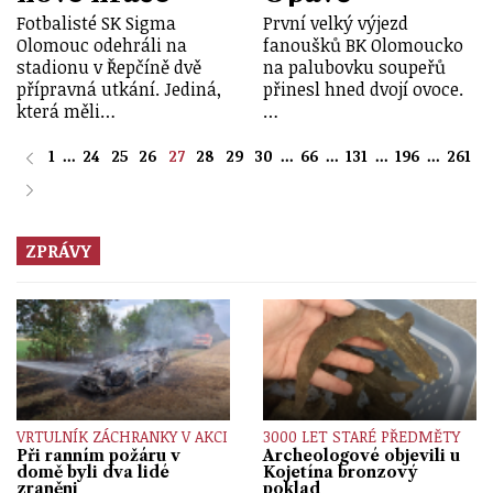
Fotbalisté SK Sigma
První velký výjezd
Olomouc odehráli na
fanoušků BK Olomoucko
stadionu v Řepčíně dvě
na palubovku soupeřů
přípravná utkání. Jediná,
přinesl hned dvojí ovoce.
která měli…
…
1
...
24
25
26
27
28
29
30
...
66
...
131
...
196
...
261
ZPRÁVY
VRTULNÍK ZÁCHRANKY V AKCI
3000 LET STARÉ PŘEDMĚTY
Při ranním požáru v
Archeologové objevili u
domě byli dva lidé
Kojetína bronzový
zraněni
poklad