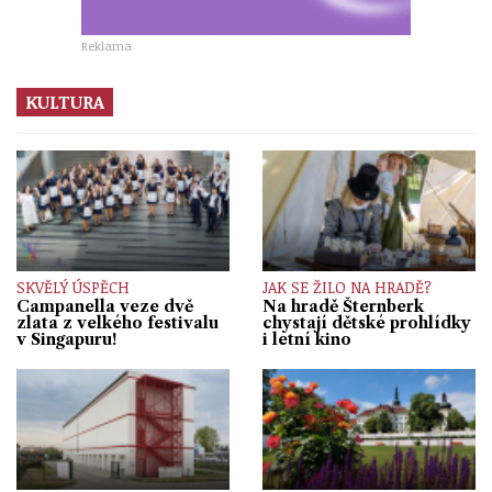
Reklama
KULTURA
SKVĚLÝ ÚSPĚCH
JAK SE ŽILO NA HRADĚ?
Campanella veze dvě
Na hradě Šternberk
zlata z velkého festivalu
chystají dětské prohlídky
v Singapuru!
i letní kino