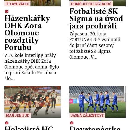
TO BYL VÁLEC
DOMŮ JEDOU BEZ BODŮ
Fotbalisté SK
Házenkářky
Sigma na úvod
DHK Zora
jara prohráli
Olomouc
Zápasem 20. kola
rozdrtily
FORTUNA:LIGY vstoupili
do jarní části sezony
Porubu
fotbalisté SK Sigma
V 17. kole interligy hrály
Olomouc. V…
házenkářky DHK Zora
Olomouc opět doma. Bylo
to proti Sokolu Poruba a
šlo…
MAJÍ JEN BOD
JASNÁ ZÁLEŽITOST
Hokejisté HC
Devatenáctka