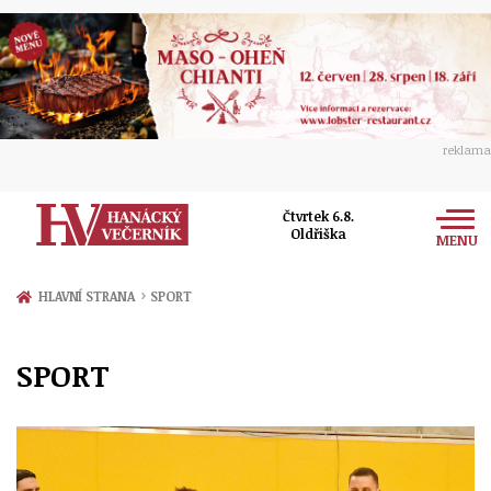
reklama
Čtvrtek 6.8.
Oldřiška
MENU
Zprávy
›
HLAVNÍ STRANA
SPORT
Rozhovory
Olomouc
SPORT
Kultura
Politika
Prostějov
Společnost
Hudba
Ekonomika
Přerov
Sport
Ženy