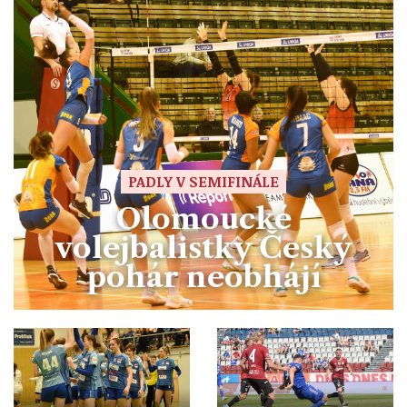
PADLY V SEMIFINÁLE
Olomoucké
volejbalistky Český
pohár neobhájí