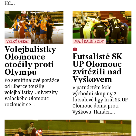
HC…
VELKÝ OBRAT
MAJÍ DALŠÍ BODY
Volejbalistky
Futsalisté SK
Olomouce
UP Olomouc
otočily proti
zvítězili nad
Olympu
Vyškovem
Po semifinálové porážce
od Liberce toužily
V patnáctém kole
volejbalistky Univerzity
východní skupiny 2.
Palackého Olomouc
futsalové ligy hrál SK UP
rozloučit se…
Olomouc doma proti
Vyškovu. Hanáci,…