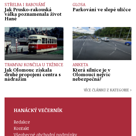
STŘELBA I RABOVÁNÍ
GLOSA
Jak Prusko-rakouská
Parkování ve slepé uličce
válka poznamenala život
Hané
TRAMVAJ KONČILA U TRŽNICE
ANKETA
Jak Olomouc získala
Která silnice je v
druhé propojení centra s
Olomouci nejvíc
nádražím
nebezpečná?
VÍCE ČLÁNKŮ Z KATEGORIE ›
HANÁCKÝ VEČERNÍK
Redakce
Kontakt
Všeobecné obchodní podmínky