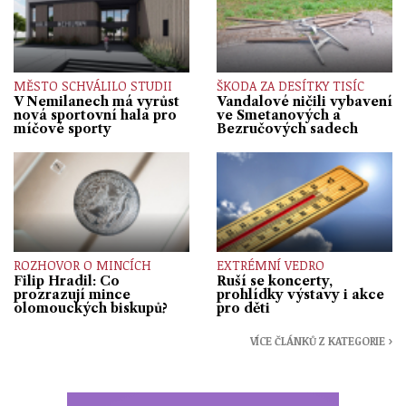
MĚSTO SCHVÁLILO STUDII
ŠKODA ZA DESÍTKY TISÍC
V Nemilanech má vyrůst
Vandalové ničili vybavení
nová sportovní hala pro
ve Smetanových a
míčové sporty
Bezručových sadech
ROZHOVOR O MINCÍCH
EXTRÉMNÍ VEDRO
Filip Hradil: Co
Ruší se koncerty,
prozrazují mince
prohlídky výstavy i akce
olomouckých biskupů?
pro děti
VÍCE ČLÁNKŮ Z KATEGORIE ›