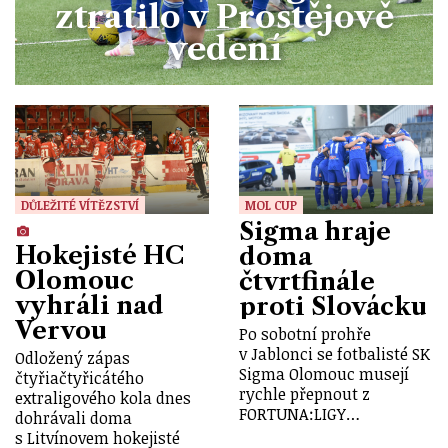
ztratilo v Prostějově
vedení
DŮLEŽITÉ VÍTĚZSTVÍ
MOL CUP
Sigma hraje
Hokejisté HC
doma
Olomouc
čtvrtfinále
vyhráli nad
proti Slovácku
Vervou
Po sobotní prohře
v Jablonci se fotbalisté SK
Odložený zápas
Sigma Olomouc musejí
čtyřiačtyřicátého
rychle přepnout z
extraligového kola dnes
FORTUNA:LIGY…
dohrávali doma
s Litvínovem hokejisté