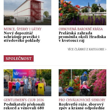
MINCE, ŠPERKY I LÁTKY
OBNOVENÁ BAROKNÍ KRÁSA
Nový depozitář
Prelátská zahrada
schraňuje pravěké i
proměnila okolí Hradiska
středověké poklady
v kvetoucí ráj
VÍCE ČLÁNKŮ Z KATEGORIE ›
SPOLEČNOST
GENTLEMEN’S CLUB 2026
PRO CHVÁLKOVICKÉ SENIORY
Podnikatelé překonali
Rozkvetlé růže, sborový
rekord a věnovali 680
zpěv a krásné odpoledne