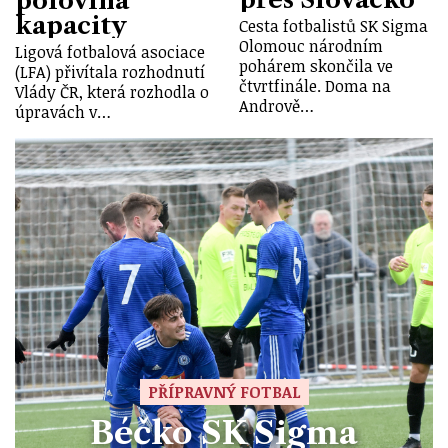
polovina
kapacity
Cesta fotbalistů SK Sigma
Olomouc národním
Ligová fotbalová asociace
pohárem skončila ve
(LFA) přivítala rozhodnutí
čtvrtfinále. Doma na
Vlády ČR, která rozhodla o
Andrově…
úpravách v…
PŘÍPRAVNÝ FOTBAL
Béčko SK Sigma