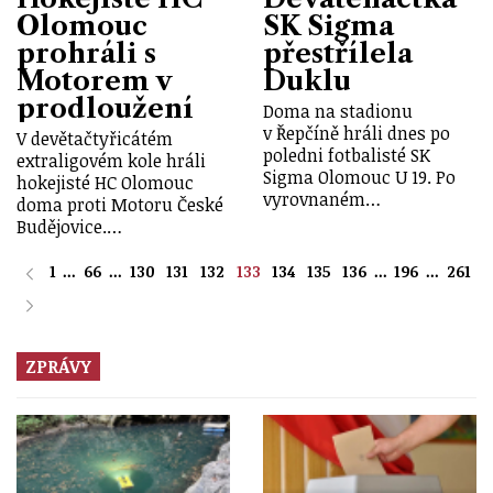
Olomouc
SK Sigma
prohráli s
přestřílela
Motorem v
Duklu
prodloužení
Doma na stadionu
v Řepčíně hráli dnes po
V devětačtyřicátém
poledni fotbalisté SK
extraligovém kole hráli
Sigma Olomouc U 19. Po
hokejisté HC Olomouc
vyrovnaném…
doma proti Motoru České
Budějovice.…
1
...
66
...
130
131
132
133
134
135
136
...
196
...
261
ZPRÁVY