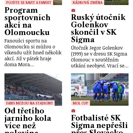
POJĎTE SE BAVIT A FANDIT
KÁDROVÁ ZMĚNA
Program
Ruský útočník
sportovních
Golenkov
akcí na
skončil v SK
Olomoucku
Sigma
Fanoušci sportu na
Olomoucku si můžou o
Útočník Jegor Golenkov
víkendu užít hned několik
(1999) se v dresu SK Sigma
akcí. Již v pátek hraje
Olomouc v soutěžním
doma Mora…
utkání neobjeví. Vrací se…
FANS MŮŽOU NA STADIONY
MOL CUP
Od třetího
Fotbalisté SK
jarního kola
Sigma nepřešli
více než
přes Slovácko