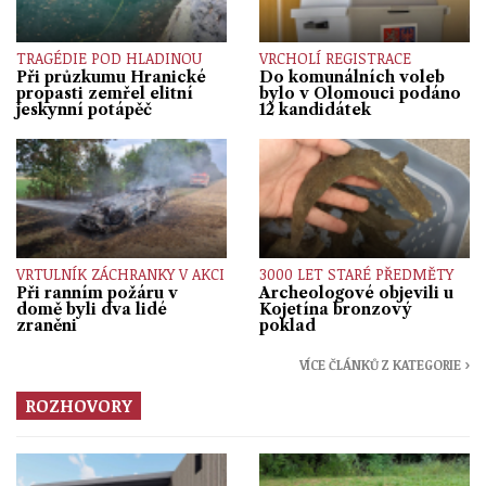
TRAGÉDIE POD HLADINOU
VRCHOLÍ REGISTRACE
Při průzkumu Hranické
Do komunálních voleb
propasti zemřel elitní
bylo v Olomouci podáno
jeskynní potápěč
12 kandidátek
VRTULNÍK ZÁCHRANKY V AKCI
3000 LET STARÉ PŘEDMĚTY
Při ranním požáru v
Archeologové objevili u
domě byli dva lidé
Kojetína bronzový
zraněni
poklad
VÍCE ČLÁNKŮ Z KATEGORIE ›
ROZHOVORY