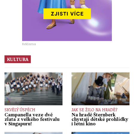
Reklama
KULTURA
SKVĚLÝ ÚSPĚCH
JAK SE ŽILO NA HRADĚ?
Campanella veze dvě
Na hradě Šternberk
zlata z velkého festivalu
chystají dětské prohlídky
v Singapuru!
i letní kino