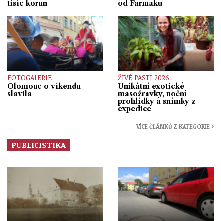
tisíc korun
od Farmaku
FOTOGALERIE
ŽIVÉ PASTI 2026
Olomouc o víkendu
Unikátní exotické
slavila
masožravky, noční
prohlídky a snímky z
expedice
VÍCE ČLÁNKŮ Z KATEGORIE ›
PUBLICISTIKA