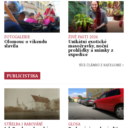
FOTOGALERIE
ŽIVÉ PASTI 2026
Olomouc o víkendu
Unikátní exotické
slavila
masožravky, noční
prohlídky a snímky z
expedice
VÍCE ČLÁNKŮ Z KATEGORIE ›
PUBLICISTIKA
STŘELBA I RABOVÁNÍ
GLOSA