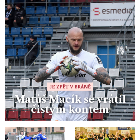
JE ZPĚT V BRÁNĚ
Matúš Macík se vrátil
čistým kontem