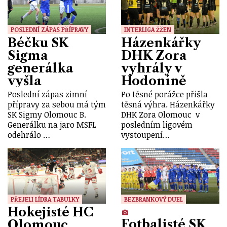
POSLEDNÍ ZÁPAS PŘÍPRAVY
INTERLIGA ŽŽEN
Béčku SK
Házenkářky
Sigma
DHK Zora
generálka
vyhrály v
vyšla
Hodoníně
Poslední zápas zimní
Po těsné porážce přišla
přípravy za sebou má tým
těsná výhra. Házenkářky
SK Sigmy Olomouc B.
DHK Zora Olomouc v
Generálku na jaro MSFL
posledním ligovém
odehrálo …
vystoupení…
PŘEJELI LÍDRA TABULKY
BEZBRANKOVÝ DUEL
Hokejisté HC
Fotbalisté SK
Olomouc