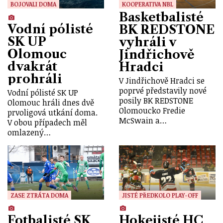
BOJOVALI DOMA
KOOPERATIVA NBL
Basketbalisté
Vodní pólisté
BK REDSTONE
SK UP
vyhráli v
Olomouc
Jindřichově
dvakrát
Hradci
prohráli
V Jindřichově Hradci se
poprvé představily nové
Vodní pólisté SK UP
posily BK REDSTONE
Olomouc hráli dnes dvě
Olomoucko Fredie
prvoligová utkání doma.
McSwain a…
V obou případech měl
omlazený…
ZASE ZTRÁTA DOMA
JISTÉ PŘEDKOLO PLAY-OFF
Fotbalisté SK
Hokejisté HC