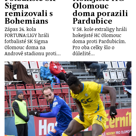
Sigma
Olomouc
remizovali s
doma porazili
Bohemians
Pardubice
Zápas 24. kola
V 58. kole extraligy hráli
FORTUNA:LIGY hráli
hokejisté HC Olomouc
fotbalisté SK Sigma
doma proti Pardubicím.
Olomouc doma na
Pro oba celky šlo o
Andrově stadionu proti…
důležité…