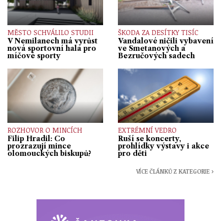
MĚSTO SCHVÁLILO STUDII
ŠKODA ZA DESÍTKY TISÍC
V Nemilanech má vyrůst
Vandalové ničili vybavení
nová sportovní hala pro
ve Smetanových a
míčové sporty
Bezručových sadech
ROZHOVOR O MINCÍCH
EXTRÉMNÍ VEDRO
Filip Hradil: Co
Ruší se koncerty,
prozrazují mince
prohlídky výstavy i akce
olomouckých biskupů?
pro děti
VÍCE ČLÁNKŮ Z KATEGORIE ›