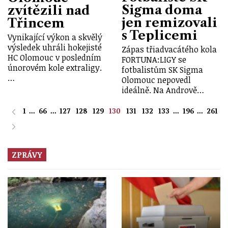
Sigma doma
zvítězili nad
jen remizovali
Třincem
s Teplicemi
Vynikající výkon a skvělý
výsledek uhráli hokejisté
Zápas třiadvacátého kola
HC Olomouc v posledním
FORTUNA:LIGY se
únorovém kole extraligy.
fotbalistům SK Sigma
…
Olomouc nepovedl
ideálně. Na Andrově…
1
...
66
...
127
128
129
130
131
132
133
...
196
...
261
ZPRÁVY