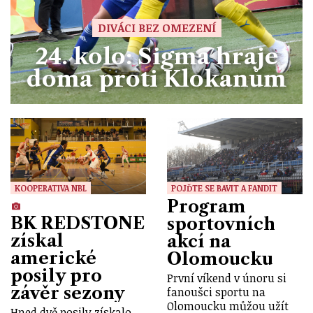
DIVÁCI BEZ OMEZENÍ
24. kolo: Sigma hraje
doma proti Klokanům
KOOPERATIVA NBL
POJĎTE SE BAVIT A FANDIT
Program
BK REDSTONE
sportovních
získal
akcí na
americké
Olomoucku
posily pro
První víkend v únoru si
závěr sezony
fanoušci sportu na
Olomoucku můžou užít
Hned dvě posily získalo