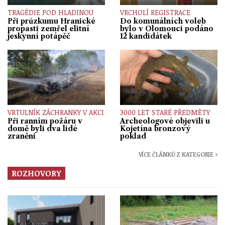
TRAGÉDIE POD HLADINOU
VRCHOLÍ REGISTRACE
Při průzkumu Hranické
Do komunálních voleb
propasti zemřel elitní
bylo v Olomouci podáno
jeskynní potápěč
12 kandidátek
VRTULNÍK ZÁCHRANKY V AKCI
3000 LET STARÉ PŘEDMĚTY
Při ranním požáru v
Archeologové objevili u
domě byli dva lidé
Kojetína bronzový
zraněni
poklad
VÍCE ČLÁNKŮ Z KATEGORIE ›
ROZHOVORY