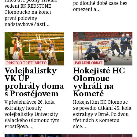
po dlouhé době zase bez
vedení BK REDSTONE
omezení a…
Olomoucko na konci
první poloviny
nadstavbové části…
PŘIŠLY O TŘETÍ MÍSTO
PARÁDNÍ OBRAT
Volejbalistky
Hokejisté HC
VK UP
Olomouc
prohrály doma
vyhráli na
s Prostějovem
Kometě
V předehrávce 26. kola
Hokejistům HC Olomouc
extraligy hostily
se povedlo utkání 45. kola
volejbalistky Univerzity
extraligy v Brně. Po dvou
Palackého Olomouc tým
třetinách s Kometou
Prostějova.…
sice…