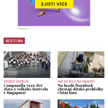
Reklama
KULTURA
SKVĚLÝ ÚSPĚCH
JAK SE ŽILO NA HRADĚ?
Campanella veze dvě
Na hradě Šternberk
zlata z velkého festivalu
chystají dětské prohlídky
v Singapuru!
i letní kino