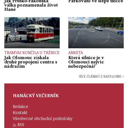
Jak Prusko-rakouská
Parkování ve slepé uličce
válka poznamenala život
Hané
TRAMVAJ KONČILA U TRŽNICE
ANKETA
Jak Olomouc získala
Která silnice je v
druhé propojení centra s
Olomouci nejvíc
nádražím
nebezpečná?
VÍCE ČLÁNKŮ Z KATEGORIE ›
HANÁCKÝ VEČERNÍK
Redakce
Kontakt
Všeobecné obchodní podmínky
RSS