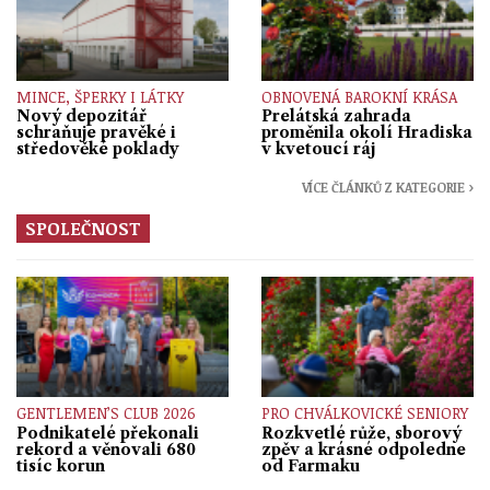
MINCE, ŠPERKY I LÁTKY
OBNOVENÁ BAROKNÍ KRÁSA
Nový depozitář
Prelátská zahrada
schraňuje pravěké i
proměnila okolí Hradiska
středověké poklady
v kvetoucí ráj
VÍCE ČLÁNKŮ Z KATEGORIE ›
SPOLEČNOST
GENTLEMEN’S CLUB 2026
PRO CHVÁLKOVICKÉ SENIORY
Podnikatelé překonali
Rozkvetlé růže, sborový
rekord a věnovali 680
zpěv a krásné odpoledne
tisíc korun
od Farmaku