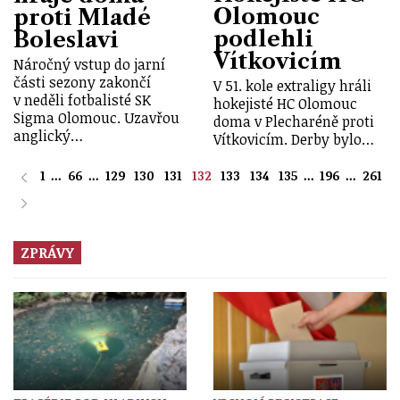
Olomouc
proti Mladé
podlehli
Boleslavi
Vítkovicím
Náročný vstup do jarní
části sezony zakončí
V 51. kole extraligy hráli
v neděli fotbalisté SK
hokejisté HC Olomouc
Sigma Olomouc. Uzavřou
doma v Plecharéně proti
anglický…
Vítkovicím. Derby bylo…
1
...
66
...
129
130
131
132
133
134
135
...
196
...
261
ZPRÁVY