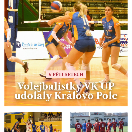
V PĚTI SETECH
Volejbalistky VK UP
udolaly Královo Pole