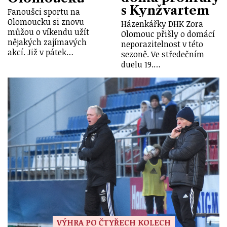
s Kynžvartem
Fanoušci sportu na
Olomoucku si znovu
Házenkářky DHK Zora
můžou o víkendu užít
Olomouc přišly o domácí
nějakých zajímavých
neporazitelnost v této
akcí. Již v pátek…
sezoně. Ve středečním
duelu 19.…
VÝHRA PO ČTYŘECH KOLECH