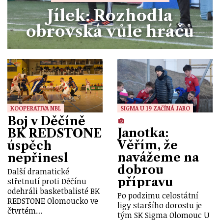
Jílek: Rozhodla
obrovská vůle hráčů
KOOPERATIVA NBL
SIGMA U 19 ZAČÍNÁ JARO
Boj v Děčíně
Janotka:
BK REDSTONE
Věřím, že
úspěch
navážeme na
nepřinesl
dobrou
Další dramatické
přípravu
střetnutí proti Děčínu
odehráli basketbalisté BK
Po podzimu celostátní
REDSTONE Olomoucko ve
ligy staršího dorostu je
čtvrtém…
tým SK Sigma Olomouc U