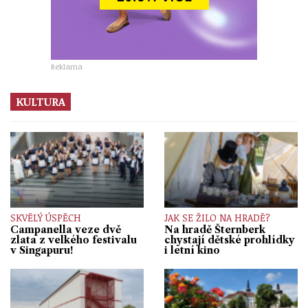
Reklama
KULTURA
SKVĚLÝ ÚSPĚCH
JAK SE ŽILO NA HRADĚ?
Campanella veze dvě
Na hradě Šternberk
zlata z velkého festivalu
chystají dětské prohlídky
v Singapuru!
i letní kino