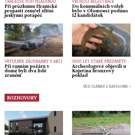
TRAGÉDIE POD HLADINOU
VRCHOLÍ REGISTRACE
Při průzkumu Hranické
Do komunálních voleb
propasti zemřel elitní
bylo v Olomouci podáno
jeskynní potápěč
12 kandidátek
VRTULNÍK ZÁCHRANKY V AKCI
3000 LET STARÉ PŘEDMĚTY
Při ranním požáru v
Archeologové objevili u
domě byli dva lidé
Kojetína bronzový
zraněni
poklad
VÍCE ČLÁNKŮ Z KATEGORIE ›
ROZHOVORY