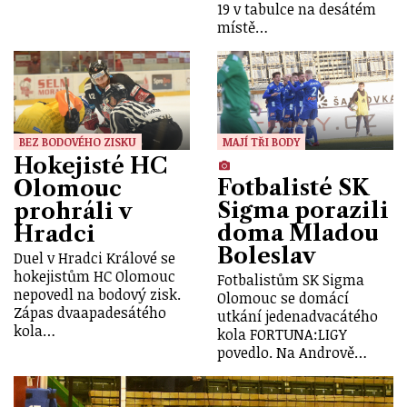
19 v tabulce na desátém
místě…
BEZ BODOVÉHO ZISKU
MAJÍ TŘI BODY
Hokejisté HC
Fotbalisté SK
Olomouc
Sigma porazili
prohráli v
doma Mladou
Hradci
Boleslav
Duel v Hradci Králové se
hokejistům HC Olomouc
Fotbalistům SK Sigma
nepovedl na bodový zisk.
Olomouc se domácí
Zápas dvaapadesátého
utkání jedenadvacátého
kola…
kola FORTUNA:LIGY
povedlo. Na Andrově…