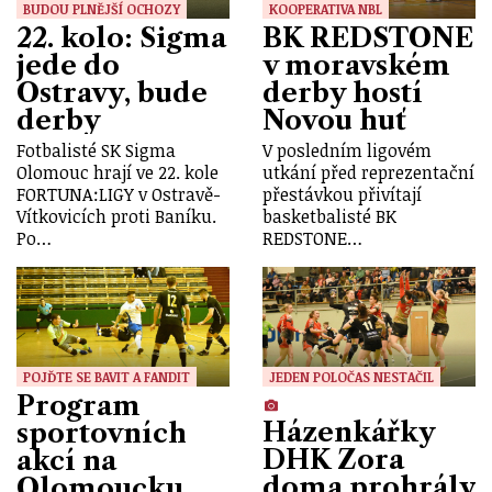
BUDOU PLNĚJŠÍ OCHOZY
KOOPERATIVA NBL
22. kolo: Sigma
BK REDSTONE
jede do
v moravském
Ostravy, bude
derby hostí
derby
Novou huť
Fotbalisté SK Sigma
V posledním ligovém
Olomouc hrají ve 22. kole
utkání před reprezentační
FORTUNA:LIGY v Ostravě-
přestávkou přivítají
Vítkovicích proti Baníku.
basketbalisté BK
Po…
REDSTONE…
POJĎTE SE BAVIT A FANDIT
JEDEN POLOČAS NESTAČIL
Program
Házenkářky
sportovních
DHK Zora
akcí na
doma prohrály
Olomoucku