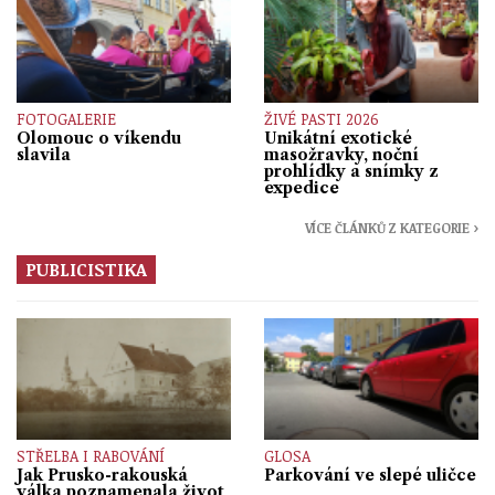
FOTOGALERIE
ŽIVÉ PASTI 2026
Olomouc o víkendu
Unikátní exotické
slavila
masožravky, noční
prohlídky a snímky z
expedice
VÍCE ČLÁNKŮ Z KATEGORIE ›
PUBLICISTIKA
STŘELBA I RABOVÁNÍ
GLOSA
Jak Prusko-rakouská
Parkování ve slepé uličce
válka poznamenala život