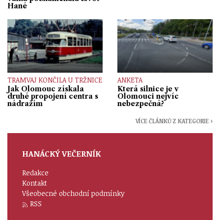
Hané
TRAMVAJ KONČILA U TRŽNICE
ANKETA
Jak Olomouc získala
Která silnice je v
druhé propojení centra s
Olomouci nejvíc
nádražím
nebezpečná?
VÍCE ČLÁNKŮ Z KATEGORIE ›
HANÁCKÝ VEČERNÍK
Redakce
Kontakt
Všeobecné obchodní podmínky
RSS