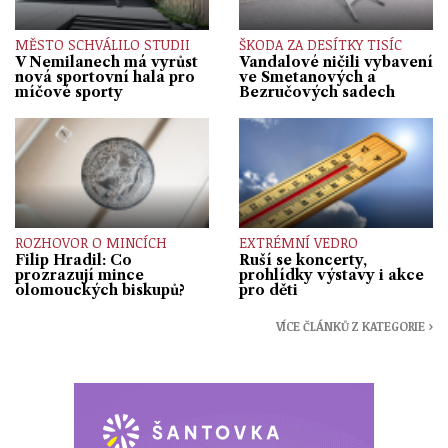
MĚSTO SCHVÁLILO STUDII
ŠKODA ZA DESÍTKY TISÍC
V Nemilanech má vyrůst
Vandalové ničili vybavení
nová sportovní hala pro
ve Smetanových a
míčové sporty
Bezručových sadech
ROZHOVOR O MINCÍCH
EXTRÉMNÍ VEDRO
Filip Hradil: Co
Ruší se koncerty,
prozrazují mince
prohlídky výstavy i akce
olomouckých biskupů?
pro děti
VÍCE ČLÁNKŮ Z KATEGORIE ›