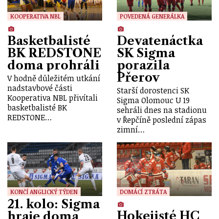
KOOPERATIVA NBL
POVEDENÁ GENERÁLKA
Basketbalisté
Devatenáctka
BK REDSTONE
SK Sigma
doma prohráli
porazila
Přerov
V hodně důležitém utkání
nadstavbové části
Starší dorostenci SK
Kooperativa NBL přivítali
Sigma Olomouc U 19
basketbalisté BK
sehráli dnes na stadionu
REDSTONE…
v Řepčíně poslední zápas
zimní…
KONČÍ ANGLICKÝ TÝDEN
DOMÁCÍ ZTRÁTA
21. kolo: Sigma
Hokejisté HC
hraje doma