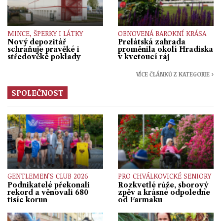
MINCE, ŠPERKY I LÁTKY
OBNOVENÁ BAROKNÍ KRÁSA
Nový depozitář
Prelátská zahrada
schraňuje pravěké i
proměnila okolí Hradiska
středověké poklady
v kvetoucí ráj
VÍCE ČLÁNKŮ Z KATEGORIE ›
SPOLEČNOST
GENTLEMEN’S CLUB 2026
PRO CHVÁLKOVICKÉ SENIORY
Podnikatelé překonali
Rozkvetlé růže, sborový
rekord a věnovali 680
zpěv a krásné odpoledne
tisíc korun
od Farmaku