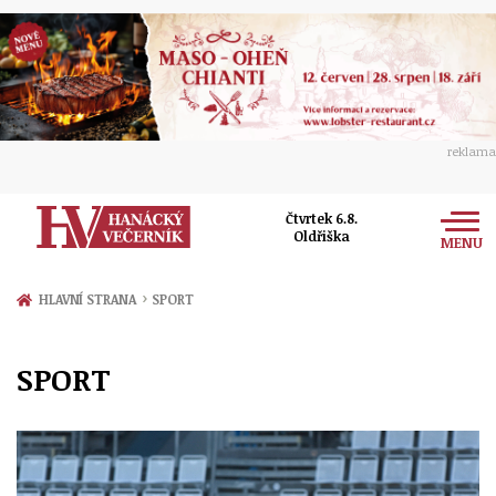
reklama
Čtvrtek 6.8.
Oldřiška
MENU
Zprávy
›
HLAVNÍ STRANA
SPORT
Rozhovory
Olomouc
SPORT
Kultura
Politika
Prostějov
Společnost
Hudba
Ekonomika
Přerov
Sport
Ženy