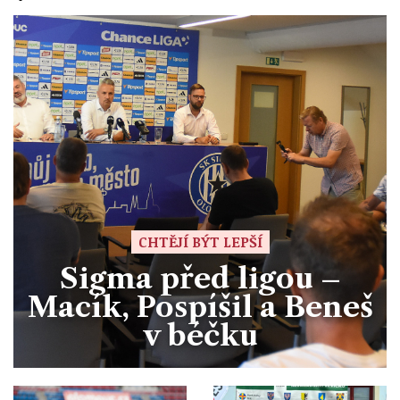
CHTĚJÍ BÝT LEPŠÍ
Sigma před ligou –
Macík, Pospíšil a Beneš
v béčku