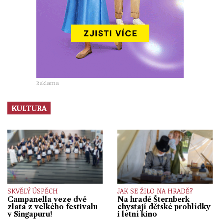
Reklama
KULTURA
SKVĚLÝ ÚSPĚCH
JAK SE ŽILO NA HRADĚ?
Campanella veze dvě
Na hradě Šternberk
zlata z velkého festivalu
chystají dětské prohlídky
v Singapuru!
i letní kino