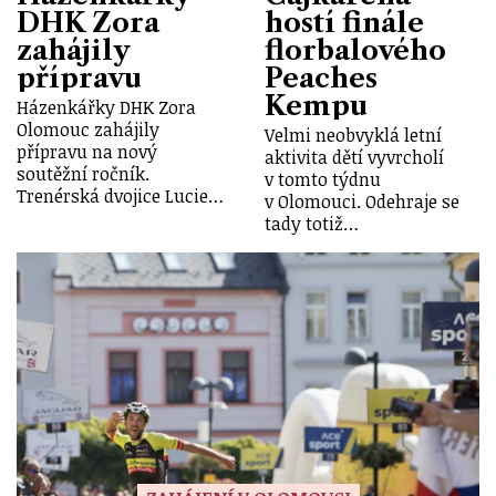
DHK Zora
hostí finále
zahájily
florbalového
přípravu
Peaches
Kempu
Házenkářky DHK Zora
Olomouc zahájily
Velmi neobvyklá letní
přípravu na nový
aktivita dětí vyvrcholí
soutěžní ročník.
v tomto týdnu
Trenérská dvojice Lucie…
v Olomouci. Odehraje se
tady totiž…