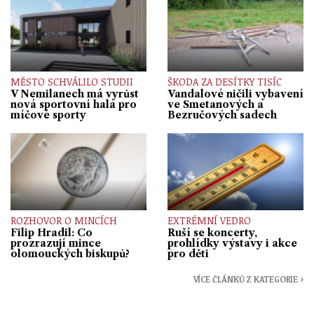
MĚSTO SCHVÁLILO STUDII
ŠKODA ZA DESÍTKY TISÍC
V Nemilanech má vyrůst
Vandalové ničili vybavení
nová sportovní hala pro
ve Smetanových a
míčové sporty
Bezručových sadech
ROZHOVOR O MINCÍCH
EXTRÉMNÍ VEDRO
Filip Hradil: Co
Ruší se koncerty,
prozrazují mince
prohlídky výstavy i akce
olomouckých biskupů?
pro děti
VÍCE ČLÁNKŮ Z KATEGORIE ›