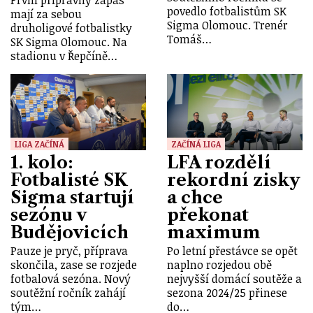
povedlo fotbalistům SK
mají za sebou
Sigma Olomouc. Trenér
druholigové fotbalistky
Tomáš…
SK Sigma Olomouc. Na
stadionu v Řepčíně…
LIGA ZAČÍNÁ
ZAČÍNÁ LIGA
1. kolo:
LFA rozdělí
Fotbalisté SK
rekordní zisky
Sigma startují
a chce
sezónu v
překonat
Budějovicích
maximum
Pauze je pryč, příprava
Po letní přestávce se opět
skončila, zase se rozjede
naplno rozjedou obě
fotbalová sezóna. Nový
nejvyšší domácí soutěže a
soutěžní ročník zahájí
sezona 2024/25 přinese
tým…
do…