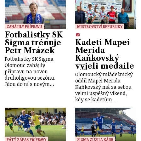
ZAHÁJILY PŘÍPRAVU
MISTROVSTVÍ REPUBLIKY
Fotbalistky SK
Kadeti Mapei
Sigma trénuje
Merida
Petr Mrázek
Kaňkovský
Fotbalistky SK Sigma
vyjeli medaile
Olomouc zahájily
přípravu na novou
Olomoucký mládežnický
druholigovou sezónu.
oddíl Mapei Merida
Jdou do ní s novým…
Kaňkovský má za sebou
velmi úspěšný víkend,
kdy se kadetům…
PÁTÝ ZÁPAS PŘÍPRAVY
SIGMA ZÚŽILA KÁDR