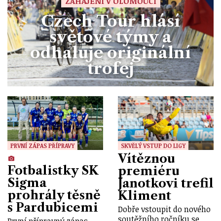
ZAHÁJENÍ V OLOMOUCI
Czech Tour hlásí
světové týmy a
odhaluje originální
trofej
PRVNÍ ZÁPAS PŘÍPRAVY
SKVĚLÝ VSTUP DO LIGY
Vítěznou
Fotbalistky SK
premiéru
Sigma
Janotkovi trefil
prohrály těsně
Kliment
s Pardubicemi
Dobře vstoupit do nového
soutěžního ročníku se
První přípravný zápas