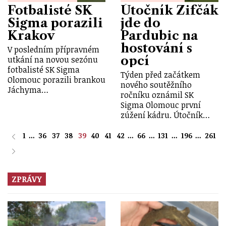
Fotbalisté SK
Útočník Zifčák
Sigma porazili
jde do
Krakov
Pardubic na
hostování s
V posledním přípravném
opcí
utkání na novou sezónu
fotbalisté SK Sigma
Týden před začátkem
Olomouc porazili brankou
nového soutěžního
Jáchyma…
ročníku oznámil SK
Sigma Olomouc první
zúžení kádru. Útočník…
1
...
36
37
38
39
40
41
42
...
66
...
131
...
196
...
261
ZPRÁVY