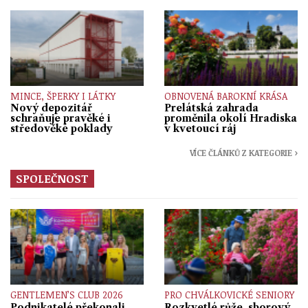
MINCE, ŠPERKY I LÁTKY
OBNOVENÁ BAROKNÍ KRÁSA
Nový depozitář
Prelátská zahrada
schraňuje pravěké i
proměnila okolí Hradiska
středověké poklady
v kvetoucí ráj
VÍCE ČLÁNKŮ Z KATEGORIE ›
SPOLEČNOST
GENTLEMEN’S CLUB 2026
PRO CHVÁLKOVICKÉ SENIORY
Podnikatelé překonali
Rozkvetlé růže, sborový