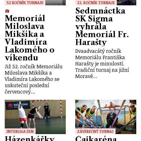
52 ROČNÍK TURNAJE
22. ROČNÍK TURNAJE
Sedmnáctka
Memoriál
SK Sigma
Miloslava
vyhrála
Mikšíka a
Memoriál Fr.
Vladimíra
Harašty
Lakomého o
Dvaadvacátý ročník
víkendu
Memoriálu Františka
Harašty je minulostí.
Již 52. ročník Memoriálu
Tradiční turnaj na jižní
Miloslava Mikšíka a
Moravě…
Vladimíra Lakomého se
uskuteční poslední
červencový…
INTERLIGA ŽEN
ZÁVĚREČNÝ TURNAJ
Házenkářky
Čajkaréna