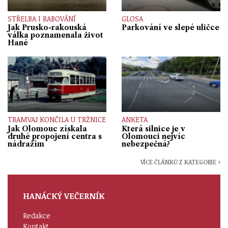
STŘELBA I RABOVÁNÍ
GLOSA
Jak Prusko-rakouská
Parkování ve slepé uličce
válka poznamenala život
Hané
TRAMVAJ KONČILA U TRŽNICE
ANKETA
Jak Olomouc získala
Která silnice je v
druhé propojení centra s
Olomouci nejvíc
nádražím
nebezpečná?
VÍCE ČLÁNKŮ Z KATEGORIE ›
HANÁCKÝ VEČERNÍK
Redakce
Kontakt