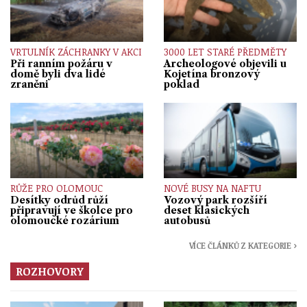
VRTULNÍK ZÁCHRANKY V AKCI
3000 LET STARÉ PŘEDMĚTY
Při ranním požáru v
Archeologové objevili u
domě byli dva lidé
Kojetína bronzový
zraněni
poklad
RŮŽE PRO OLOMOUC
NOVÉ BUSY NA NAFTU
Desítky odrůd růží
Vozový park rozšíří
připravují ve školce pro
deset klasických
olomoucké rozárium
autobusů
VÍCE ČLÁNKŮ Z KATEGORIE ›
ROZHOVORY