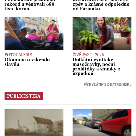
rekord a věnovali 680
zpěv a krásné odpoledne
tisíc korun
od Farmaku
FOTOGALERIE
ŽIVÉ PASTI 2026
Olomouc o víkendu
Unikátní exotické
slavila
masožravky, noční
prohlídky a snímky z
expedice
VÍCE ČLÁNKŮ Z KATEGORIE ›
PUBLICISTIKA