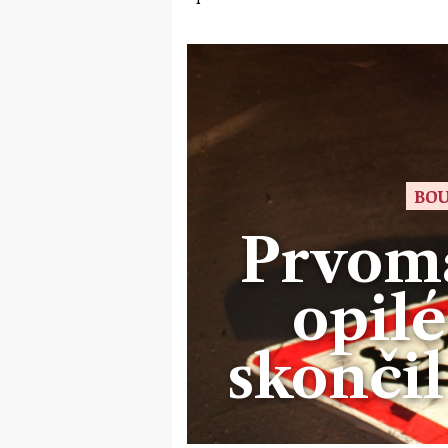
BOU
Prvomá
opilé
skonči