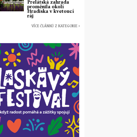
Prelátská zahrada
proměnila okolí
Hradiska v kvetoucí
ráj
VÍCE ČLÁNKŮ Z KATEGORIE ›