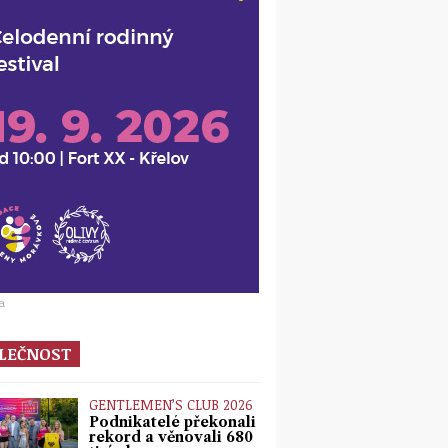
a
LEČNOST
GENTLEMEN’S CLUB 2026
Podnikatelé překonali
rekord a věnovali 680