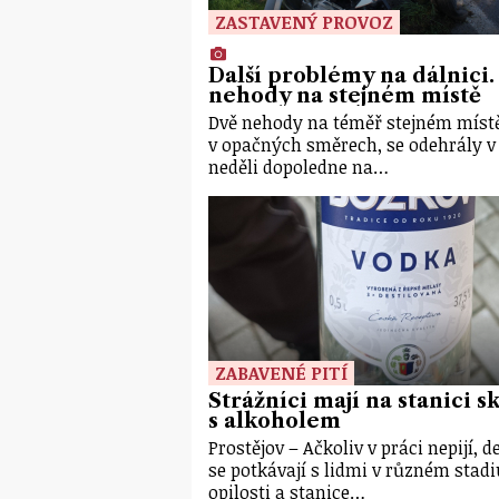
ZASTAVENÝ PROVOZ
Další problémy na dálnici.
nehody na stejném místě
Dvě nehody na téměř stejném místě
v opačných směrech, se odehrály v
neděli dopoledne na…
ZABAVENÉ PITÍ
Strážníci mají na stanici s
s alkoholem
Prostějov – Ačkoliv v práci nepijí, 
se potkávají s lidmi v různém stadi
opilosti a stanice…