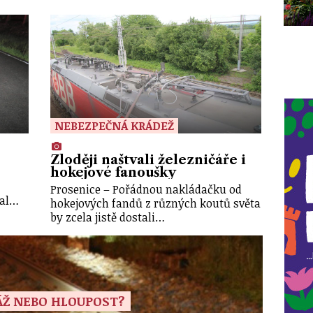
NEBEZPEČNÁ KRÁDEŽ
Zloději naštvali železničáře i
hokejové fanoušky
Prosenice – Pořádnou nakládačku od
val…
hokejových fandů z různých koutů světa
by zcela jistě dostali…
ÁŽ NEBO HLOUPOST?