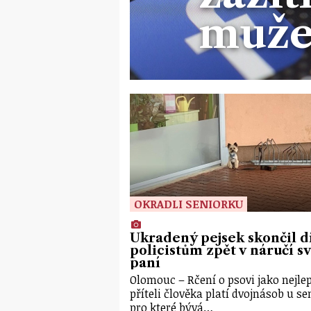
muže
OKRADLI SENIORKU
Ukradený pejsek skončil d
policistům zpět v náručí s
paní
Olomouc – Rčení o psovi jako nejle
příteli člověka platí dvojnásob u se
pro které bývá…