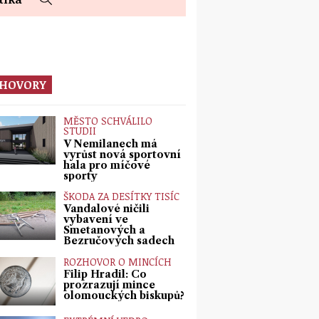
HOVORY
MĚSTO SCHVÁLILO
STUDII
V Nemilanech má
vyrůst nová sportovní
hala pro míčové
sporty
ŠKODA ZA DESÍTKY TISÍC
Vandalové ničili
vybavení ve
Smetanových a
Bezručových sadech
ROZHOVOR O MINCÍCH
Filip Hradil: Co
prozrazují mince
olomouckých biskupů?