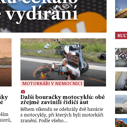
 vydírání
KUL
MOTORKÁŘI V NEMOCNICI
íky
Další bouračky motocyklů: obě
vé
zřejmě zavinili řidiči aut
Během víkendu se odehrály dvě havárie
pším
s motocykly, při kterých byli motorkáři
niorů,
zranění. Podle všeho…