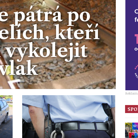
e pátrá po
lích, kteří
i vykolejit
vlak
Reklam
SPO