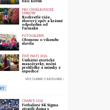
tisíc korun
PRO CHVÁLKOVICKÉ
SENIORY
Rozkvetlé růže,
sborový zpěv a krásné
odpoledne od
Farmaku
FOTOGALERIE
Olomouc o víkendu
slavila
ŽIVÉ PASTI 2026
Unikátní exotické
masožravky, noční
prohlídky a snímky z
expedice
VÍCE ČLÁNKŮ Z KATEGORIE ›
RT
CHANCE LIGA
Fotbalisté SK Sigma
ztratili doma s