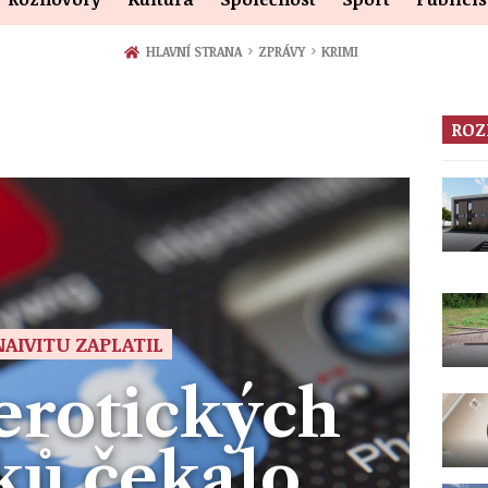
›
›
HLAVNÍ STRANA
ZPRÁVY
KRIMI
ROZ
NAIVITU ZAPLATIL
erotických
ků čekalo