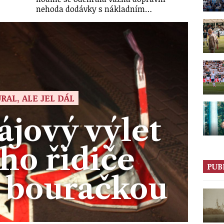
nehoda dodávky s nákladním…
RAL, ALE JEL DÁL
jový výlet
ho řidiče
PUB
l bouračkou