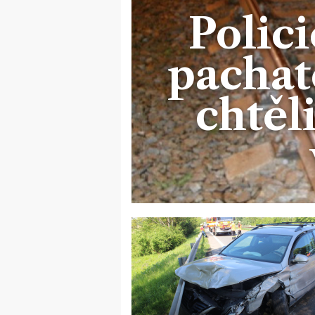
Polici
pachate
chtěl