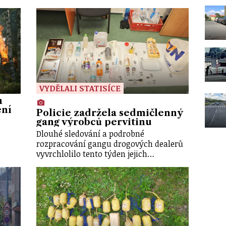
VYDĚLALI STATISÍCE
h
ení
Policie zadržela sedmičlenný
gang výrobců pervitinu
Dlouhé sledování a podrobné
rozpracování gangu drogových dealerů
vyvrchlolilo tento týden jejich…