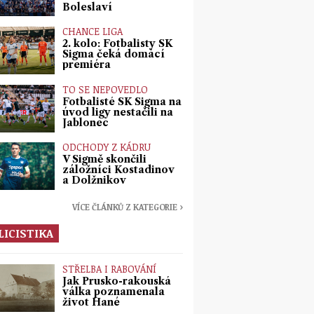
Boleslaví
CHANCE LIGA
2. kolo: Fotbalisty SK
Sigma čeká domácí
premiéra
TO SE NEPOVEDLO
Fotbalisté SK Sigma na
úvod ligy nestačili na
Jablonec
ODCHODY Z KÁDRU
V Sigmě skončili
záložníci Kostadinov
a Dolžnikov
VÍCE ČLÁNKŮ Z KATEGORIE ›
LICISTIKA
STŘELBA I RABOVÁNÍ
Jak Prusko-rakouská
válka poznamenala
život Hané