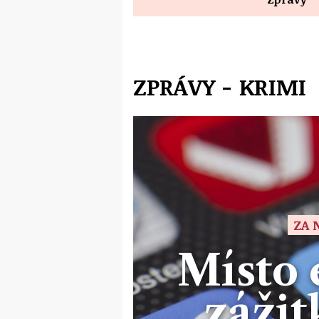
ZPRÁVY - KRIMI
ZA 
Místo 
zážit