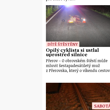
DÍTĚ ŠTĚSTĚNY
Opilý cyklista si ustlal
uprostřed silnice
Přerov – O obrovském štěstí může
mluvit šestapadesátiletý muž
z Přerovska, který o víkendu cesto
SABOT