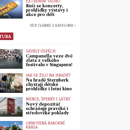
EXTRÉMNÍ VEDRO
Ruší se koncerty,
prohlídky výstavy i
akce pro děti
VÍCE ČLÁNKŮ Z KATEGORIE ›
TURA
SKVĚLÝ ÚSPĚCH
Campanella veze dvě
zlata z velkého
festivalu v Singapuru!
JAK SE ŽILO NA HRADĚ?
Na hradě Šternberk
chystají dětské
prohlídky i letní kino
MINCE, ŠPERKY I LÁTKY
Nový depozitář
schraňuje pravěké i
středověké poklady
OBNOVENÁ BAROKNÍ
KRÁSA