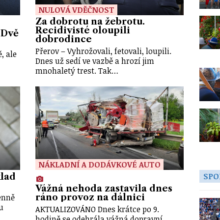
NULOVÁ VDĚČNOST
Za dobrotu na žebrotu.
Recidivisté oloupili
 Dvě
dobrodince
Přerov – Vyhrožovali, fetovali, loupili.
, ale
Dnes už sedí ve vazbě a hrozí jim
mnohaletý trest. Tak…
NÁKLADNÍ A DODÁVKOVÉ AUTO
SPO
klad
Vážná nehoda zastavila dnes
denně
ráno provoz na dálnici
u
AKTUALIZOVÁNO Dnes krátce po 9.
hodině se odehrála vážná dopravní