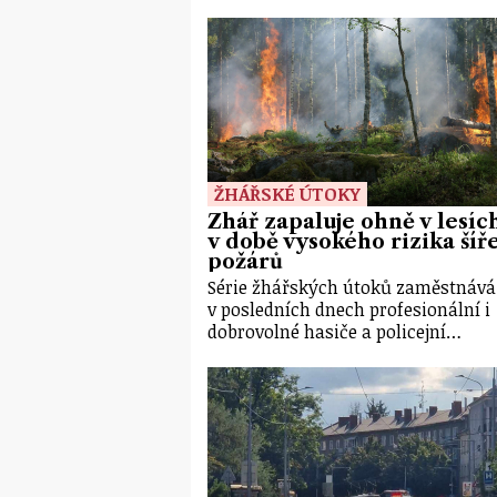
ŽHÁŘSKÉ ÚTOKY
Žhář zapaluje ohně v lesíc
v době vysokého rizika šíř
požárů
Série žhářských útoků zaměstnává
v posledních dnech profesionální i
dobrovolné hasiče a policejní…