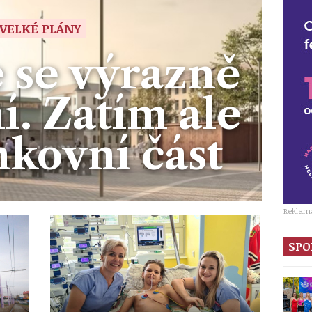
VELKÉ PLÁNY
 se výrazně
. Zatím ale
nkovní část
Reklam
SPO