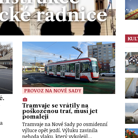
cké radnice
KUL
PROVOZ NA NOVÉ SADY
é.
í
Tramvaje se vrátily na
poškozenou trať, musí jet
pomaleji
na
Tramvaje na Nové Sady po osmidenní
výluce opět jezdí. Výluku zavinila
nehoda vlaku, který vykolejil…