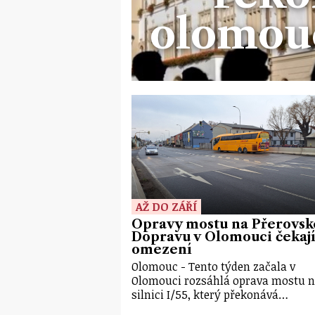
olomou
AŽ DO ZÁŘÍ
Opravy mostu na Přerovsk
Dopravu v Olomouci čekaj
omezení
Olomouc - Tento týden začala v
Olomouci rozsáhlá oprava mostu 
silnici I/55, který překonává…