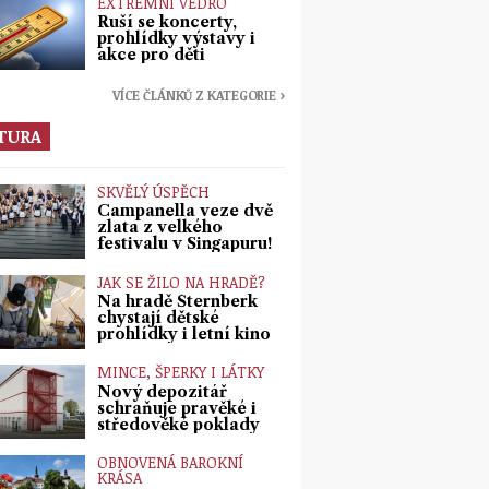
EXTRÉMNÍ VEDRO
Ruší se koncerty,
prohlídky výstavy i
akce pro děti
VÍCE ČLÁNKŮ Z KATEGORIE ›
TURA
SKVĚLÝ ÚSPĚCH
Campanella veze dvě
zlata z velkého
festivalu v Singapuru!
JAK SE ŽILO NA HRADĚ?
Na hradě Šternberk
chystají dětské
prohlídky i letní kino
MINCE, ŠPERKY I LÁTKY
Nový depozitář
schraňuje pravěké i
středověké poklady
OBNOVENÁ BAROKNÍ
KRÁSA