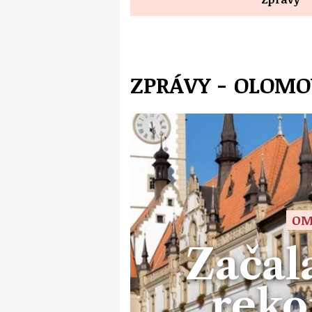
ZPRÁVY - OLOM
OM
Začal
reko