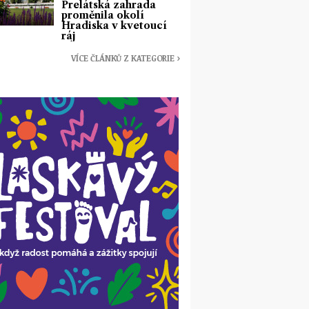
Prelátská zahrada
proměnila okolí
Hradiska v kvetoucí
ráj
VÍCE ČLÁNKŮ Z KATEGORIE ›