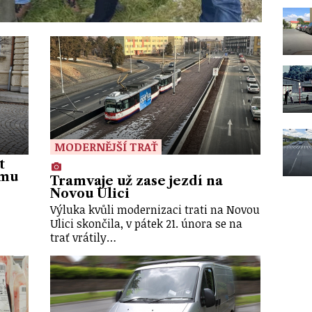
MODERNĚJŠÍ TRAŤ
t
ímu
Tramvaje už zase jezdí na
Novou Ulici
Výluka kvůli modernizaci trati na Novou
Ulici skončila, v pátek 21. února se na
trať vrátily…