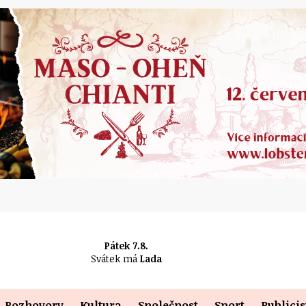
Pátek 7.8.
Svátek má
Lada
Rozhovory
Kultura
Společnost
Sport
Publicis