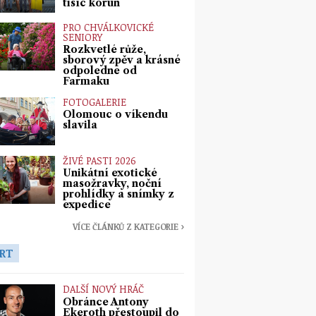
tisíc korun
PRO CHVÁLKOVICKÉ
SENIORY
Rozkvetlé růže,
sborový zpěv a krásné
odpoledne od
Farmaku
FOTOGALERIE
Olomouc o víkendu
slavila
ŽIVÉ PASTI 2026
Unikátní exotické
masožravky, noční
prohlídky a snímky z
expedice
VÍCE ČLÁNKŮ Z KATEGORIE ›
RT
DALŠÍ NOVÝ HRÁČ
Obránce Antony
Ekeroth přestoupil do