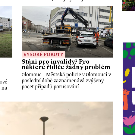
VYSOKÉ POKUTY
Stání pro invalidy? Pro
některé řidiče žádný problém
Olomouc - Městská policie v Olomouci v
poslední době zaznamenává zvýšený
ové
počet případů porušování…
u na