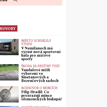
HOVORY
MĚSTO SCHVÁLILO
STUDII
V Nemilanech má
vyrůst nová sportovní
hala pro míčové
sporty
ŠKODA ZA DESÍTKY TISÍC
Vandalové ničili
vybavení ve
Smetanových a
Bezručových sadech
ROZHOVOR O MINCÍCH
Filip Hradil: Co
prozrazují mince
olomouckých biskupů?