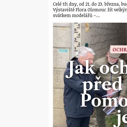
Celé tři dny, od 21. do 23. března, b
Výstaviště Flora Olomouc žít velk
svátkem modelářů –…
OCHR
Jak och
před
Pomo
j