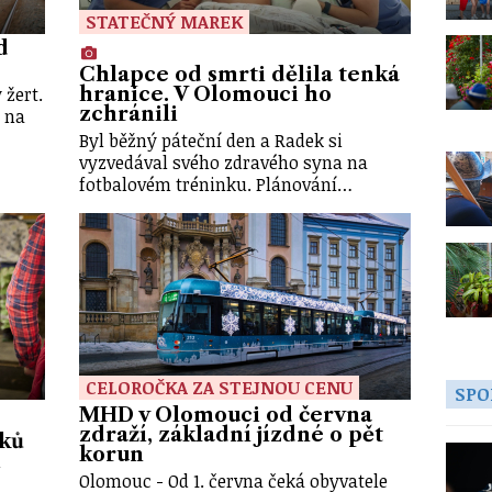
STATEČNÝ MAREK
d
Chlapce od smrti dělila tenká
 žert.
hranice. V Olomouci ho
zchránili
 na
Byl běžný páteční den a Radek si
vyzvedával svého zdravého syna na
fotbalovém tréninku. Plánování…
CELOROČKA ZA STEJNOU CENU
SPO
MHD v Olomouci od června
zdraží, základní jízdné o pět
íků
korun
i
Olomouc - Od 1. června čeká obyvatele