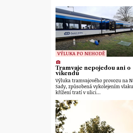
VÝLUKA PO NEHODĚ
Tramvaje nepojedou ani o
víkendu
Výluka tramvajového provozu na N
Sady, způsobená vykolejením vlak
křížení tratí v ulici…