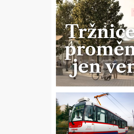
Tržnice
promění
jen ve