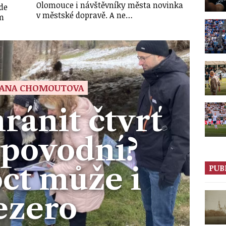
Olomouce i návštěvníky města novinka
ude
v městské dopravě. A ne…
ým
ANA CHOMOUTOVA
ránit čtvrť
 povodní?
ct může i
PUB
ezero