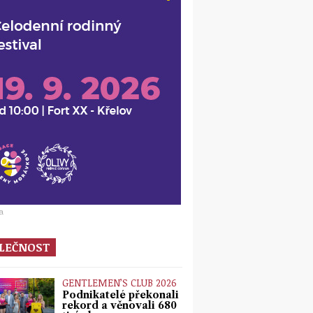
a
LEČNOST
GENTLEMEN’S CLUB 2026
Podnikatelé překonali
rekord a věnovali 680