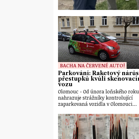
BACHA NA ČERVENÉ AUTO!
Parkování: Raketový nárůs
přestupků kvůli skenovac
vozu
Olomouc - Od února loňského roku
nahrazuje strážníky kontrolující
zaparkovaná vozidla v Olomouci…