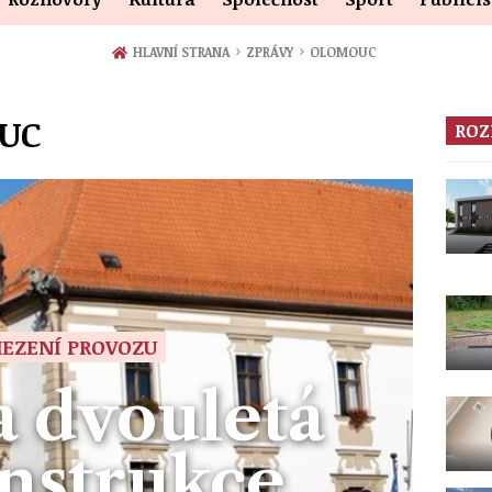
›
›
HLAVNÍ STRANA
ZPRÁVY
OLOMOUC
OUC
ROZ
EZENÍ PROVOZU
a dvouletá
nstrukce