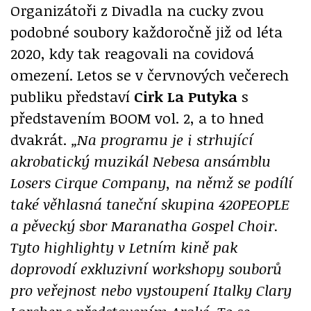
Organizátoři z Divadla na cucky zvou
podobné soubory každoročně již od léta
2020, kdy tak reagovali na covidová
omezení. Letos se v červnových večerech
publiku představí
Cirk La Putyka
s
představením BOOM vol. 2, a to hned
dvakrát.
„Na programu je i strhující
akrobatický muzikál Nebesa ansámblu
Losers Cirque Company, na němž se podílí
také věhlasná taneční skupina 420PEOPLE
a pěvecký sbor Maranatha Gospel Choir.
Tyto highlighty v Letním kině pak
doprovodí exkluzivní workshopy souborů
pro veřejnost nebo vystoupení Italky Clary