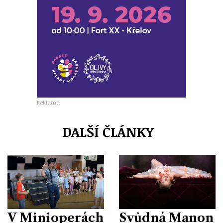
Reklama
DALŠÍ ČLÁNKY
V Minioperách
Svůdná Manon