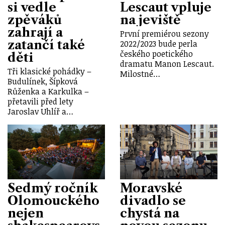
si vedle
Lescaut vpluje
zpěváků
na jeviště
zahrají a
První premiérou sezony
zatančí také
2022/2023 bude perla
českého poetického
děti
dramatu Manon Lescaut.
Tři klasické pohádky –
Milostné…
Budulínek, Šípková
Růženka a Karkulka –
přetavili před lety
Jaroslav Uhlíř a…
Sedmý ročník
Moravské
Olomouckého
divadlo se
nejen
chystá na