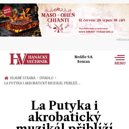
reklama
Neděle 9.8.
Roman
MENU
Zprávy
›
›
HLAVNÍ STRANA
DIVADLO
LA PUTYKA I AKROBATICKÝ MUZIKÁL PŘIBLÍŽÍ…
Rozhovory
Olomouc
Kultura
La Putyka i
Politika
Prostějov
Společnost
akrobatický
Hudba
Ekonomika
Přerov
Sport
muzikál přiblíží
Ženy