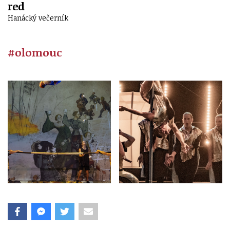
red
Hanácký večerník
#olomouc