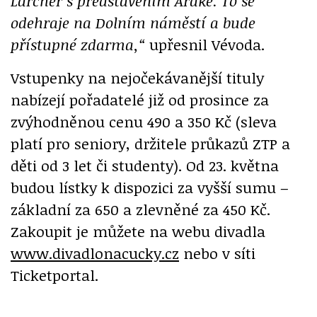
Larcher s představením Araké. To se
odehraje na Dolním náměstí a bude
přístupné zdarma,“
upřesnil Vévoda.
Vstupenky na nejočekávanější tituly
nabízejí pořadatelé již od prosince za
zvýhodněnou cenu 490 a 350 Kč (sleva
platí pro seniory, držitele průkazů ZTP a
děti od 3 let či studenty). Od 23. května
budou lístky k dispozici za vyšší sumu –
základní za 650 a zlevněné za 450 Kč.
Zakoupit je můžete na webu divadla
www.divadlonacucky.cz
nebo v síti
Ticketportal.