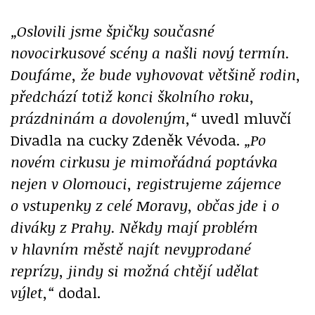
„Oslovili jsme špičky současné
novocirkusové scény a našli nový termín.
Doufáme, že bude vyhovovat většině rodin,
předchází totiž konci školního roku,
prázdninám a dovoleným,“
uvedl mluvčí
Divadla na cucky Zdeněk Vévoda.
„Po
novém cirkusu je mimořádná poptávka
nejen v Olomouci, registrujeme zájemce
o vstupenky z celé Moravy, občas jde i o
diváky z Prahy. Někdy mají problém
v hlavním městě najít nevyprodané
reprízy, jindy si možná chtějí udělat
výlet,“
dodal.