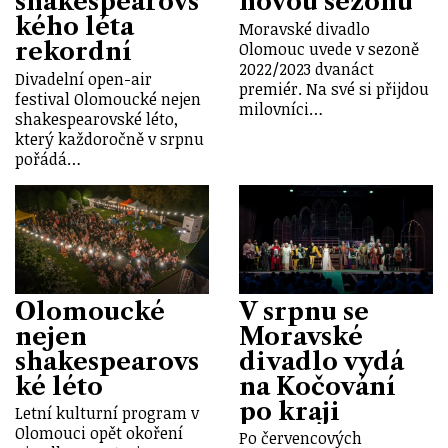
shakespearovs
novou sezonu
kého léta
Moravské divadlo
rekordní
Olomouc uvede v sezoně
2022/2023 dvanáct
Divadelní open-air
premiér. Na své si přijdou
festival Olomoucké nejen
milovníci…
shakespearovské léto,
který každoročně v srpnu
pořádá…
Olomoucké
V srpnu se
nejen
Moravské
shakespearovs
divadlo vydá
ké léto
na Kočování
po kraji
Letní kulturní program v
Olomouci opět okoření
Po červencových