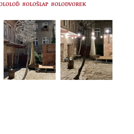
OLOLOĎ
#OLOŠLAP
#OLODVOREK