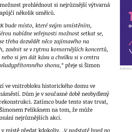
i možnost prohlédnout si nejrůznější výtvarná
zapůjčí několik umělců.
K bude místo, které svým umístěním,
érou nabídne veřejnosti možnost setkat se,
se třeba dozvědět něco zajímavého na
h, zavlnit se v rytmu komornějších koncertů,
nebo si jen dát kávu a chvilku si v centru
 všudypřítomného shonu,“
přeje si Šimon
Reklam
í ve vnitrobloku historického domu ve
 náměstí. Dům je v současné době neobydlený
rekonstrukci. Zatímco bude tento stav trvat,
 s Šimonem Pelikánem na tom, že může
onání nejrůznějších akcí.
v místě předat kdokoliv. „
V podstatě hned po