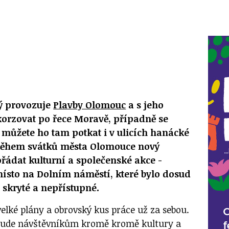
rý provozuje
Plavby Olomouc
a s jeho
korzovat po řece Moravě, případně se
můžete ho tam potkat i v ulicích hanácké
 během svátků města Olomouce nový
ořádat kulturní a společenské akce -
ísto na Dolním náměstí, které bylo dosud
 skryté a nepřístupné.
elké plány a obrovský kus práce už za sebou.
 bude návštěvníkům kromě kromě kultury a