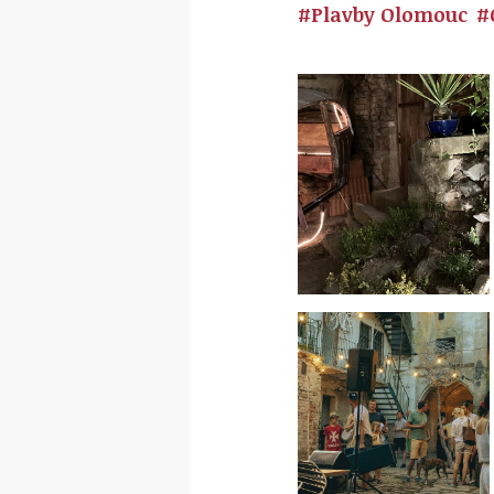
#Plavby Olomouc
#