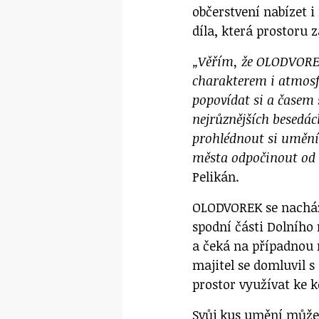
občerstvení nabízet 
díla, která prostoru 
„
Věřím, že OLODVORE
charakterem i atmosf
popovídat si a časem 
nejrůznějších besedác
prohlédnout si umění 
města odpočinout od
Pelikán.
OLODVOREK se nacház
spodní části Dolního
a čeká na případnou 
majitel se domluvil
prostor využívat ke k
Svůj kus umění může 