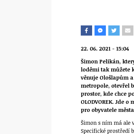
22. 06. 2021 - 15:04
Šimon Pelikán, kte
loděmi tak můžete 
věnuje Ološlapům a 
metropole, otevřel
prostor, kde chce p
OLODVOREK. Jde o m
pro obyvatele města
Šimon s ním má ale v
Specifické prostředí