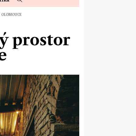
U OLOMOUCE
 prostor
e