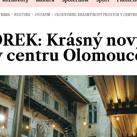
›
›
›
TRANA
KULTURA
OSTATNÍ
OLODVOREK: KRÁSNÝ NOVÝ PROSTOR V CENTR
EK: Krásný nový
v centru Olomouc