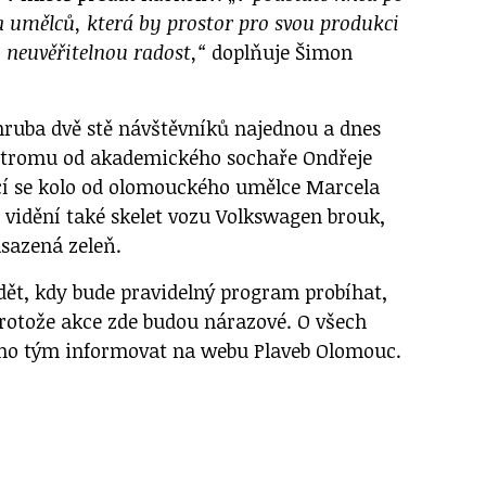
a umělců, která by prostor pro svou produkci
 neuvěřitelnou radost,“
doplňuje Šimon
zhruba dvě stě návštěvníků najednou a dnes
tromu od akademického sochaře Ondřeje
ící se kolo od olomouckého umělce Marcela
 vidění také skelet vozu Volkswagen brouk,
asazená zeleň.
ědět, kdy bude pravidelný program probíhat,
protože akce zde budou nárazové. O všech
eho tým informovat na webu Plaveb Olomouc.