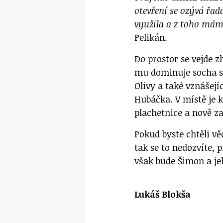
otevření se ozývá řad
využila a z toho mám
Pelikán.
Do prostor se vejde 
mu dominuje socha s
Olivy a také vznášej
Hubáčka. V místě je k
plachetnice a nově z
Pokud byste chtěli v
tak se to nedozvíte, 
však bude Šimon a j
Lukáš Blokša