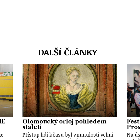
DALŠÍ ČLÁNKY
NE
Olomoucký orloj pohledem
Fest
staletí
Pros
ie
Přístup lidí k času byl v minulosti velmi
Na ús