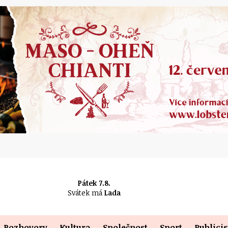
Pátek 7.8.
Svátek má
Lada
Rozhovory
Kultura
Společnost
Sport
Publicis