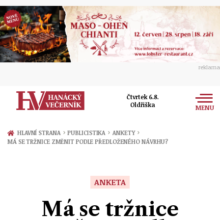
reklama
Čtvrtek 6.8.
Oldřiška
MENU
Zprávy
›
›
›
HLAVNÍ STRANA
PUBLICISTIKA
ANKETY
MÁ SE TRŽNICE ZMĚNIT PODLE PŘEDLOŽENÉHO NÁVRHU?
Rozhovory
Olomouc
Kultura
Politika
Prostějov
ANKETA
Společnost
Hudba
Ekonomika
Má se tržnice
Přerov
Sport
Ženy