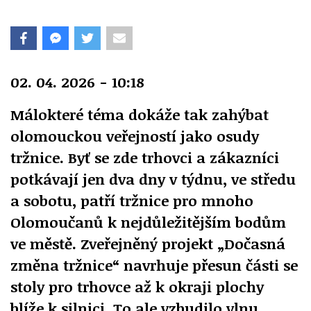
02. 04. 2026 - 10:18
Málokteré téma dokáže tak zahýbat
olomouckou veřejností jako osudy
tržnice. Byť se zde trhovci a zákazníci
potkávají jen dva dny v týdnu, ve středu
a sobotu, patří tržnice pro mnoho
Olomoučanů k nejdůležitějším bodům
ve městě. Zveřejněný projekt „Dočasná
změna tržnice“ navrhuje přesun části se
stoly pro trhovce až k okraji plochy
blíže k silnici. To ale vzbudilo vlnu