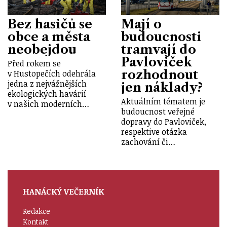
Bez hasičů se
Mají o
obce a města
budoucnosti
neobejdou
tramvají do
Pavloviček
Před rokem se
rozhodnout
v Hustopečích odehrála
jedna z nejvážnějších
jen náklady?
ekologických havárií
Aktuálním tématem je
v našich moderních…
budoucnost veřejné
dopravy do Pavloviček,
respektive otázka
zachování či…
HANÁCKÝ VEČERNÍK
Redakce
Kontakt