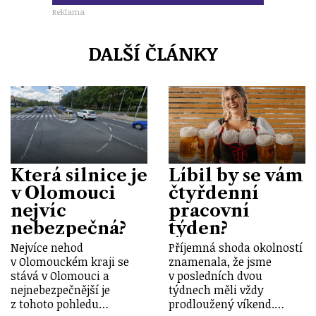
Reklama
DALŠÍ ČLÁNKY
Která silnice je
Líbil by se vám
v Olomouci
čtyřdenní
nejvíc
pracovní
nebezpečná?
týden?
Nejvíce nehod
Příjemná shoda okolností
v Olomouckém kraji se
znamenala, že jsme
stává v Olomouci a
v posledních dvou
nejnebezpečnější je
týdnech měli vždy
z tohoto pohledu…
prodloužený víkend.…