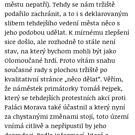
městu nepatří). Tehdy se nám tržiště
podařilo zachránit, a to i s deklarovaným
slibem tehdejšího vedení města něco s
jeho podobou udělat. K mírnému zlepšení
sice došlo, ale rozhodně to stále není
stav, na který bychom mohli být jako
Olomoučané hrdí. Proto vítám snahu
současné rady s plochou tržiště po
kvalitativní stránce „něco dělat“. Věřím,
že náměstek primátorky Tomáš Pejpek,
který se tehdejších protestních akcí proti
Paláci Morava také účastnil a který nyní
za chystanými změnami stojí, toto území
vnímá citlivě a nepřipustil by jeho
degradaci. Podle informací, které o