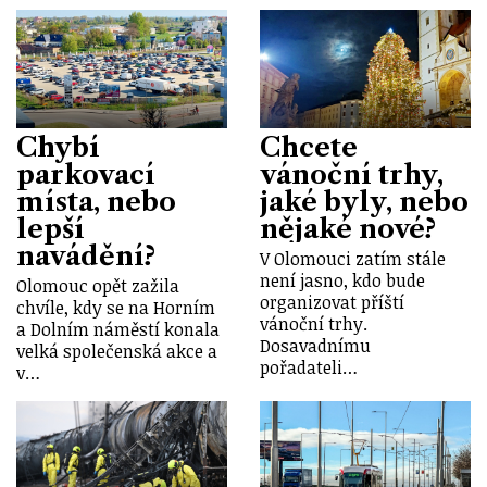
Chybí
Chcete
parkovací
vánoční trhy,
místa, nebo
jaké byly, nebo
lepší
nějaké nové?
navádění?
V Olomouci zatím stále
není jasno, kdo bude
Olomouc opět zažila
organizovat příští
chvíle, kdy se na Horním
vánoční trhy.
a Dolním náměstí konala
Dosavadnímu
velká společenská akce a
pořadateli…
v…