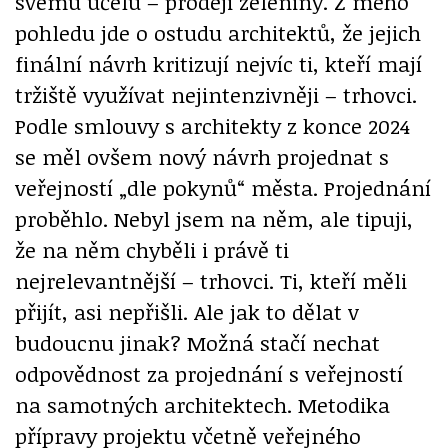
svému účelu – prodeji zeleniny. Z mého
pohledu jde o ostudu architektů, že jejich
finální návrh kritizují nejvíc ti, kteří mají
tržiště využívat nejintenzivněji – trhovci.
Podle smlouvy s architekty z konce 2024
se měl ovšem nový návrh projednat s
veřejností „dle pokynů“ města. Projednání
proběhlo. Nebyl jsem na něm, ale tipuji,
že na něm chyběli i právě ti
nejrelevantnější – trhovci. Ti, kteří měli
přijít, asi nepřišli. Ale jak to dělat v
budoucnu jinak? Možná stačí nechat
odpovědnost za projednání s veřejností
na samotných architektech. Metodika
přípravy projektu včetně veřejného