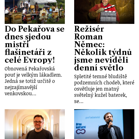
Do Pekařova se
Režisér
dnes sjedou
Roman
mistři
Němec:
flašinetáři z
Několik týdnů
celé Evropy!
jsme neviděli
denní světlo
Obnovená Pekařovská
pouť je velkým lákadlem.
Spletité temné bludiště
Jedná se totiž určitě o
podzemních chodeb, které
nejzajímavější
osvětluje jen matný
venkovskou…
světelný kužel baterek,
se…