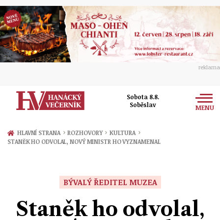
reklama
Sobota 8.8.
Soběslav
MENU
Zprávy
›
›
›
HLAVNÍ STRANA
ROZHOVORY
KULTURA
STANĚK HO ODVOLAL, NOVÝ MINISTR HO VYZNAMENAL
Rozhovory
Olomouc
Kultura
Politika
Prostějov
BÝVALÝ ŘEDITEL MUZEA
Společnost
Hudba
Ekonomika
Staněk ho odvolal,
Přerov
Sport
Ženy