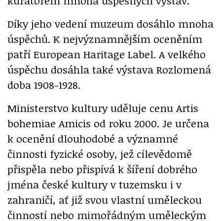
kurátorem mnoha úspěšných výstav.
Díky jeho vedení muzeum dosáhlo mnoha
úspěchů. K nejvýznamnějším oceněním
patří European Haritage Label. A velkého
úspěchu dosáhla také výstava Rozlomená
doba 1908-1928.
Ministerstvo kultury uděluje cenu Artis
bohemiae Amicis od roku 2000. Je určena
k ocenění dlouhodobé a významné
činnosti fyzické osoby, jež cílevědomě
přispěla nebo přispívá k šíření dobrého
jména české kultury v tuzemsku i v
zahraničí, ať již svou vlastní uměleckou
činností nebo mimořádným uměleckým