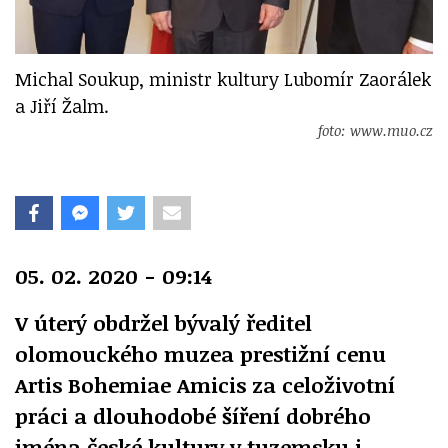
Michal Soukup, ministr kultury Lubomír Zaorálek
a Jiří Žalm.
foto: www.muo.cz
05. 02. 2020 - 09:14
V úterý obdržel bývalý ředitel
olomouckého muzea prestižní cenu
Artis Bohemiae Amicis za celoživotní
práci a dlouhodobé šíření dobrého
jména české kultury v tuzemsku i