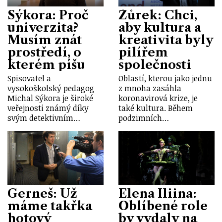
Sýkora: Proč
Žůrek: Chci,
univerzita?
aby kultura a
Musím znát
kreativita byly
prostředí, o
pilířem
kterém píšu
společnosti
Spisovatel a
Oblastí, kterou jako jednu
vysokoškolský pedagog
z mnoha zasáhla
Michal Sýkora je široké
koronavirová krize, je
veřejnosti známý díky
také kultura. Během
svým detektivním…
podzimních…
Gerneš: Už
Elena Iliina:
máme takřka
Oblíbené role
hotový
by vydaly na