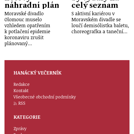
náhradní plán
celý seznam
Moravské divadlo
S aktivní kariérou v
Olomouc muselo
Moravském divadle se
vzhledem opatřením
loučí demisólistka baletu,
k potlačení epidemie
choreografka a taneční…
koronaviru zrušit
plánovaný…
HANÁCKÝ VEČERNÍK
Redakce
Kontakt
Všeobecné obchodní podmínky
RSS
KATEGORIE
Zprávy