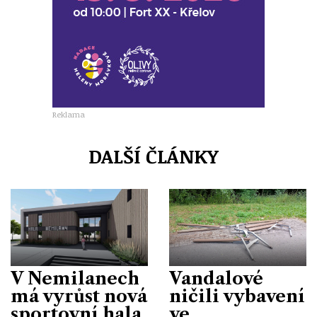
Reklama
DALŠÍ ČLÁNKY
V Nemilanech
Vandalové
má vyrůst nová
ničili vybavení
sportovní hala
ve