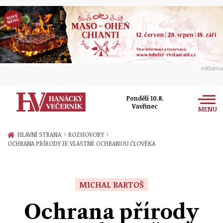
reklama
Pondělí 10.8.
Vavřinec
MENU
Zprávy
›
›
HLAVNÍ STRANA
ROZHOVORY
OCHRANA PŘÍRODY JE VLASTNĚ OCHRANOU ČLOVĚKA
Rozhovory
Olomouc
Kultura
Politika
Prostějov
MICHAL BARTOŠ
Společnost
Hudba
Ekonomika
Ochrana přírody
Přerov
Sport
Ženy