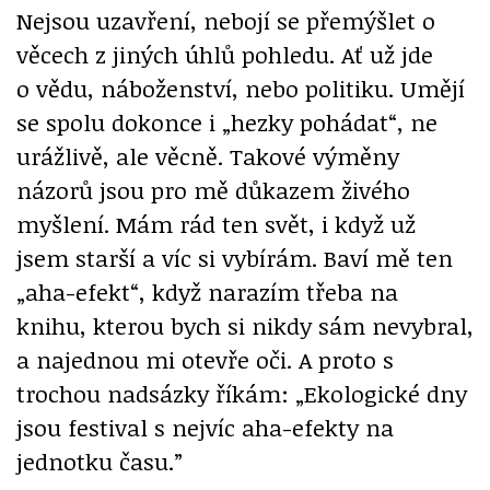
Nejsou uzavření, nebojí se přemýšlet o
věcech z jiných úhlů pohledu. Ať už jde
o vědu, náboženství, nebo politiku. Umějí
se spolu dokonce i „hezky pohádat“, ne
urážlivě, ale věcně. Takové výměny
názorů jsou pro mě důkazem živého
myšlení. Mám rád ten svět, i když už
jsem starší a víc si vybírám. Baví mě ten
„aha-efekt“, když narazím třeba na
knihu, kterou bych si nikdy sám nevybral,
a najednou mi otevře oči. A proto s
trochou nadsázky říkám: „Ekologické dny
jsou festival s nejvíc aha-efekty na
jednotku času.”