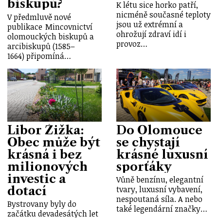
biskupů?
K létu sice horko patří,
nicméně současné teploty
V předmluvě nové
jsou už extrémní a
publikace Mincovnictví
ohrožují zdraví idí i
olomouckých biskupů a
provoz…
arcibiskupů (1585–
1664) připomíná…
Libor Žižka:
Do Olomouce
Obec může být
se chystají
krásná i bez
krásné luxusní
milionových
sporťáky
investic a
Vůně benzínu, elegantní
dotací
tvary, luxusní vybavení,
nespoutaná síla. A nebo
Bystrovany byly do
také legendární značky…
začátku devadesátých let