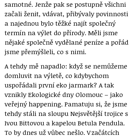
samotné. Jenže pak se postupně všichni
začali ženit, vdávat, přibývaly povinnosti
a najednou bylo těžké najít společný
termín na výlet do přírody. Měli jsme
nějaké společně vydělané peníze a pořád
jsme přemýšleli, co s nimi.
A tehdy mě napadlo: když se nemůžeme
domluvit na výletě, co kdybychom
uspořádali první eko jarmark? A tak
vznikly Ekologické dny Olomouc – jako
veřejný happening. Pamatuju si, že jsme
tehdy stáli na sloupu Nejsvětější trojice s
Ivou Bittovou a kapelou Betula Pendula.
To by dnes už vůbec nešlo. V začátcích