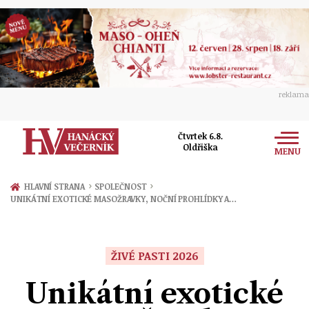
reklama
Čtvrtek 6.8.
Oldřiška
MENU
Zprávy
›
›
HLAVNÍ STRANA
SPOLEČNOST
UNIKÁTNÍ EXOTICKÉ MASOŽRAVKY, NOČNÍ PROHLÍDKY A…
Rozhovory
Olomouc
Kultura
Politika
Prostějov
ŽIVÉ PASTI 2026
Společnost
Hudba
Ekonomika
Unikátní exotické
Přerov
Sport
Ženy