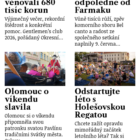
věnovali 680
odpoledne od
tisíc korun
Farmaku
Výjimečný večer, rekordní
Vůně tisíců růží, zpěv
štědrost a konkrétní
komorního sboru Bel
pomoc. Gentlemen’s club
canto a radost ze
2026, pořádaný Okresní…
společného setkání
naplnily 9. června…
Olomouc o
Odstartujte
víkendu
léto s
slavila
Holešovskou
Regatou
Olomouc si o víkendu
připomněla svou
Chcete zažít opravdu
patronku svatou Pavlínu
mimořádný začátek
tradičními Svátky města.
letošního léta? Tak si