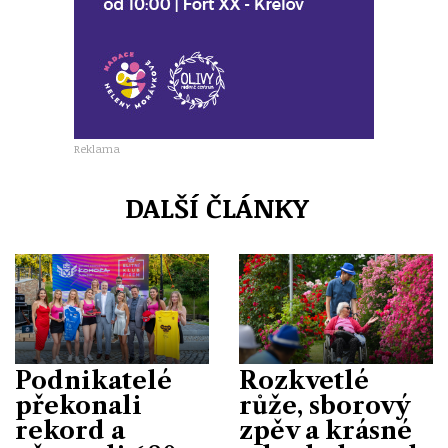
Reklama
DALŠÍ ČLÁNKY
Podnikatelé
Rozkvetlé
překonali
růže, sborový
rekord a
zpěv a krásné