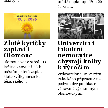
Oslavy…
určitě naplánujte 19. a 20.
června…
Žluté kytičky
Univerzita i
zaplaví i
fakultní
Olomouc
nemocnice
chystají knihy
Olomouc se ve středu 13.
k výročím
května znovu přidá k
městům, která zaplaví
Vydavatelství Univerzity
žluté kvítky měsíčku
Palackého připravuje na
lékařského…
podzim dvě publikace
věnované významným
olomouckým…