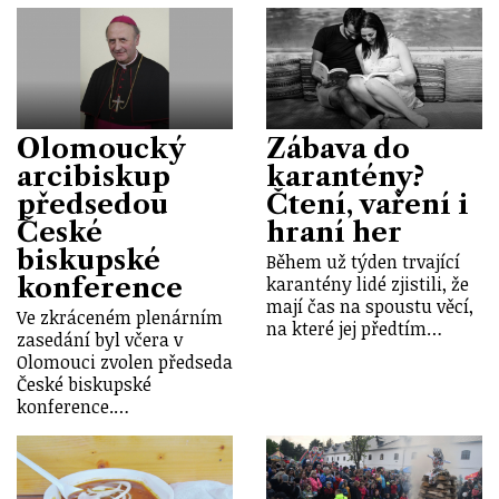
Olomoucký
Zábava do
arcibiskup
karantény?
předsedou
Čtení, vaření i
České
hraní her
biskupské
Během už týden trvající
konference
karantény lidé zjistili, že
mají čas na spoustu věcí,
Ve zkráceném plenárním
na které jej předtím…
zasedání byl včera v
Olomouci zvolen předseda
České biskupské
konference.…