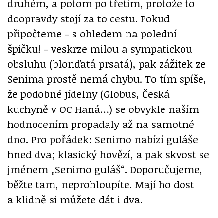
druhém, a potom po třetím, protože to
doopravdy stojí za to cestu. Pokud
připočteme - s ohledem na polední
špičku! - veskrze milou a sympatickou
obsluhu (blonďatá prsatá), pak zážitek ze
Senima prostě nemá chybu. To tím spíše,
že podobné jídelny (Globus, Česká
kuchyně v OC Haná…) se obvykle naším
hodnocením propadaly až na samotné
dno. Pro pořádek: Senimo nabízí guláše
hned dva; klasický hovězí, a pak skvost se
jménem „Senimo guláš“. Doporučujeme,
běžte tam, neprohloupíte. Mají ho dost
a klidně si můžete dát i dva.