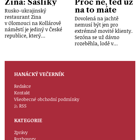
Zina: Šašliky
Proč ne, teď už
na to máte
Rusko-ukrajinský
restaurant Zina
Dovolená na jachtě
v Olomouci na Kollárově
nemusí být jen pro
náměstí je jediný v České
extrémně movité klienty.
republice, který…
Sezóna se už dávno
rozeběhla, lodě v…
HANÁCKÝ VEČERNÍK
Redakce
Kontakt
Všeobecné obchodní podmínky
RSS
KATEGORIE
Zprávy
Rozhovory