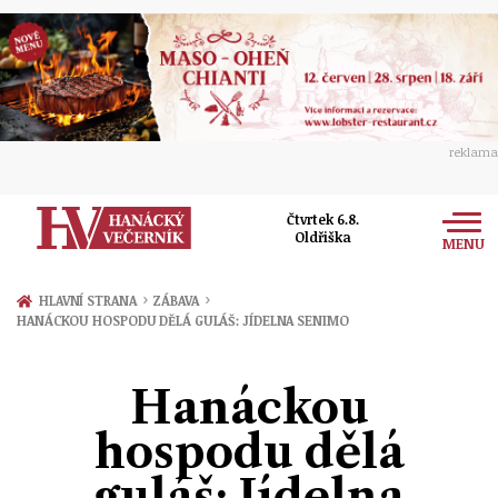
reklama
Čtvrtek 6.8.
Oldřiška
MENU
Zprávy
›
›
HLAVNÍ STRANA
ZÁBAVA
HANÁCKOU HOSPODU DĚLÁ GULÁŠ: JÍDELNA SENIMO
Rozhovory
Olomouc
Kultura
Hanáckou
Politika
Prostějov
Společnost
hospodu dělá
Hudba
Ekonomika
Přerov
Sport
guláš: Jídelna
Ženy