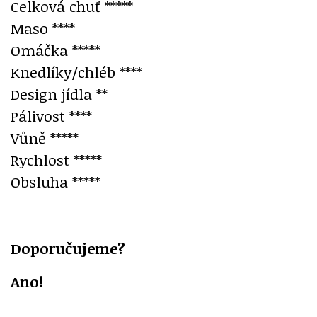
Celková chuť *****
Maso ****
Omáčka *****
Knedlíky/chléb ****
Design jídla **
Pálivost ****
Vůně *****
Rychlost *****
Obsluha *****
Doporučujeme?
Ano!