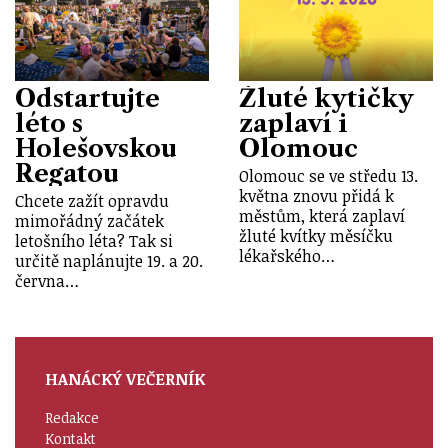
Odstartujte
Žluté kytičky
léto s
zaplaví i
Holešovskou
Olomouc
Regatou
Olomouc se ve středu 13.
května znovu přidá k
Chcete zažít opravdu
městům, která zaplaví
mimořádný začátek
žluté kvítky měsíčku
letošního léta? Tak si
lékařského…
určitě naplánujte 19. a 20.
června…
HANÁCKÝ VEČERNÍK
Redakce
Kontakt