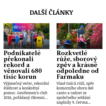
DALŠÍ ČLÁNKY
Podnikatelé
Rozkvetlé
překonali
růže, sborový
rekord a
zpěv a krásné
věnovali 680
odpoledne od
tisíc korun
Farmaku
Výjimečný večer, rekordní
Vůně tisíců růží, zpěv
štědrost a konkrétní
komorního sboru Bel
pomoc. Gentlemen’s club
canto a radost ze
2026, pořádaný Okresní…
společného setkání
naplnily 9. června…