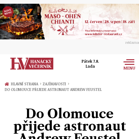
reklama
Pátek 7.8.
Lada
MENU
Zprávy
›
›
HLAVNÍ STRANA
ZAJÍMAVOSTI
DO OLOMOUCE PŘIJEDE ASTRONAUT ANDREW FEUSTEL
Rozhovory
Olomouc
Kultura
Do Olomouce
Politika
Prostějov
Společnost
přijede astronaut
Hudba
Ekonomika
Přerov
Sport
Andrew Feustel
Ženy