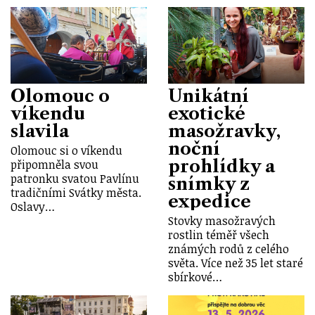
Olomouc o
Unikátní
víkendu
exotické
slavila
masožravky,
noční
Olomouc si o víkendu
prohlídky a
připomněla svou
patronku svatou Pavlínu
snímky z
tradičními Svátky města.
expedice
Oslavy…
Stovky masožravých
rostlin téměř všech
známých rodů z celého
světa. Více než 35 let staré
sbírkové…