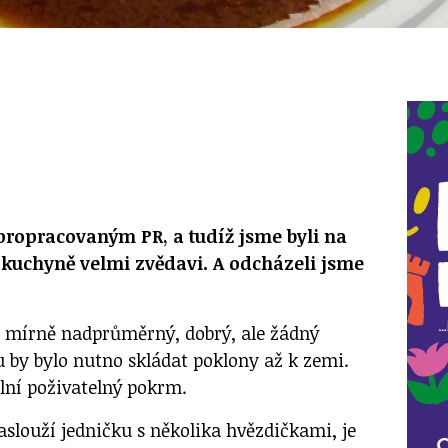
propracovaným PR, a tudíž jsme byli na
 kuchyně velmi zvědavi. A odcházeli jsme
yl mírně nadprůměrný, dobrý, ale žádný
u by bylo nutno skládat poklony až k zemi.
lní poživatelný pokrm.
aslouží jedničku s několika hvězdičkami, je