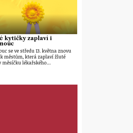
é kytičky zaplaví i
mouc
uc se ve středu 13. května znovu
 k městům, která zaplaví žluté
y měsíčku lékařského…