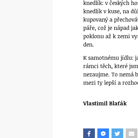
knedlík: v českých ho
knedlík v kuse, na dů
kupovaný a přechováv
páře, což je nápad ja
poklonu až k zemi vy
den.
K samotnému jídlu: j
rámci těch, které js
nezaujme. To nemá bý
mezi ty lepší a rozhod
Vlastimil Blaťák