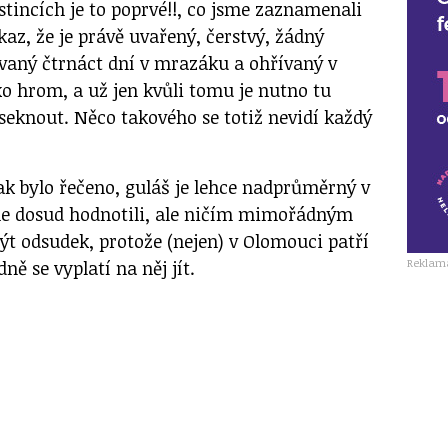
stincích je to poprvé!!, co jsme zaznamenali
kaz, že je právě uvařený, čerstvý, žádný
aný čtrnáct dní v mrazáku a ohřívaný v
ko hrom, a už jen kvůli tomu je nutno tu
seknout. Něco takového se totiž nevidí každý
ak bylo řečeno, guláš je lehce nadprůměrný v
me dosud hodnotili, ale ničím mimořádným
t odsudek, protože (nejen) v Olomouci patří
Reklam
ně se vyplatí na něj jít.