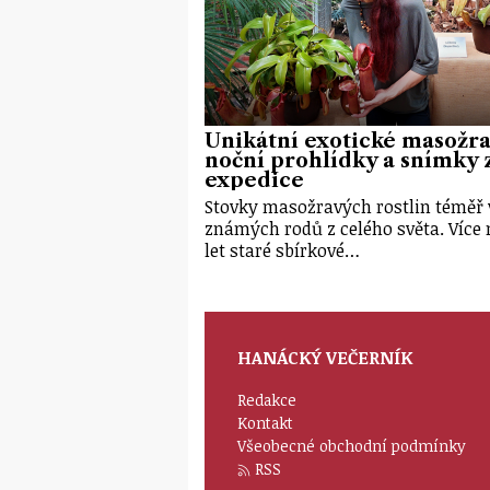
Unikátní exotické masožra
noční prohlídky a snímky 
expedice
Stovky masožravých rostlin téměř
známých rodů z celého světa. Více 
let staré sbírkové…
HANÁCKÝ VEČERNÍK
Redakce
Kontakt
Všeobecné obchodní podmínky
RSS