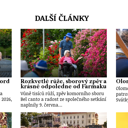
DALŠÍ ČLÁNKY
kord
Rozkvetlé růže, sborový zpěv a
Olom
krásné odpoledne od Farmaku
Olomo
 a
Vůně tisíců růží, zpěv komorního sboru
patro
 2026,
Bel canto a radost ze společného setkání
Svátk
naplnily 9. června…