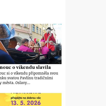
ouc o víkendu slavila
uc si o víkendu připomněla svou
nku svatou Pavlínu tradičními
y města. Oslavy…