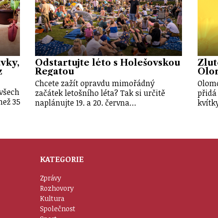
vky,
Odstartujte léto s Holešovskou
Žlut
z
Regatou
Olo
Chcete zažít opravdu mimořádný
Olomo
 všech
začátek letošního léta? Tak si určitě
přidá
než 35
naplánujte 19. a 20. června…
kvítk
KATEGORIE
Zprávy
Rozhovory
Kultura
Společnost