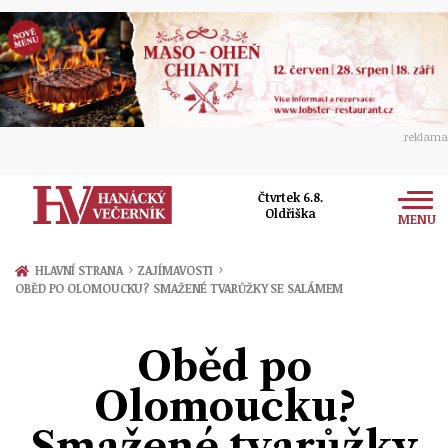
reklama
Čtvrtek 6.8.
Oldřiška
MENU
Zprávy
›
›
HLAVNÍ STRANA
ZAJÍMAVOSTI
OBĚD PO OLOMOUCKU? SMAŽENÉ TVARŮŽKY SE SALÁMEM
Rozhovory
Olomouc
Kultura
Oběd po
Politika
Prostějov
Společnost
Olomoucku?
Hudba
Ekonomika
Přerov
Sport
Smažené tvarůžky
Ženy