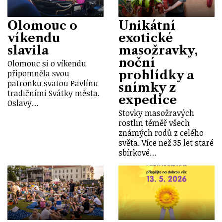
Olomouc o
Unikátní
víkendu
exotické
slavila
masožravky,
noční
Olomouc si o víkendu
prohlídky a
připomněla svou
patronku svatou Pavlínu
snímky z
tradičními Svátky města.
expedice
Oslavy…
Stovky masožravých
rostlin téměř všech
známých rodů z celého
světa. Více než 35 let staré
sbírkové…