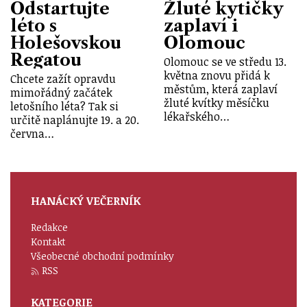
Odstartujte
Žluté kytičky
léto s
zaplaví i
Holešovskou
Olomouc
Regatou
Olomouc se ve středu 13.
května znovu přidá k
Chcete zažít opravdu
městům, která zaplaví
mimořádný začátek
žluté kvítky měsíčku
letošního léta? Tak si
lékařského…
určitě naplánujte 19. a 20.
června…
HANÁCKÝ VEČERNÍK
Redakce
Kontakt
Všeobecné obchodní podmínky
RSS
KATEGORIE