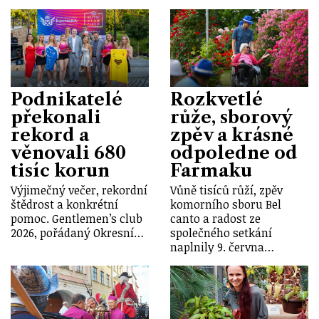
Podnikatelé
Rozkvetlé
překonali
růže, sborový
rekord a
zpěv a krásné
věnovali 680
odpoledne od
tisíc korun
Farmaku
Výjimečný večer, rekordní
Vůně tisíců růží, zpěv
štědrost a konkrétní
komorního sboru Bel
pomoc. Gentlemen’s club
canto a radost ze
2026, pořádaný Okresní…
společného setkání
naplnily 9. června…