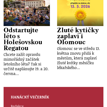
Odstartujte
Žluté kytičky
léto s
zaplaví i
Holešovskou
Olomouc
Regatou
Olomouc se ve středu 13.
května znovu přidá k
Chcete zažít opravdu
městům, která zaplaví
mimořádný začátek
žluté kvítky měsíčku
letošního léta? Tak si
lékařského…
určitě naplánujte 19. a 20.
června…
HANÁCKÝ VEČERNÍK
Redakce