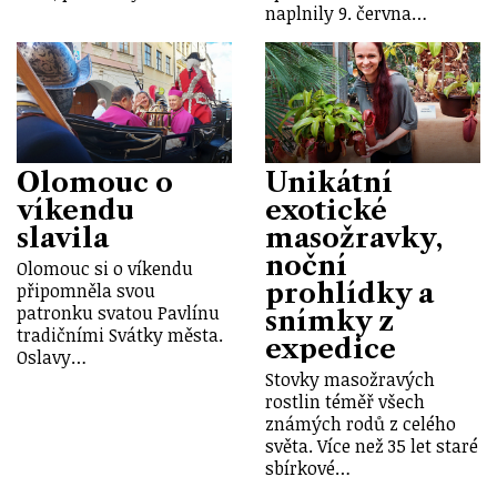
naplnily 9. června…
Olomouc o
Unikátní
víkendu
exotické
slavila
masožravky,
noční
Olomouc si o víkendu
prohlídky a
připomněla svou
patronku svatou Pavlínu
snímky z
tradičními Svátky města.
expedice
Oslavy…
Stovky masožravých
rostlin téměř všech
známých rodů z celého
světa. Více než 35 let staré
sbírkové…