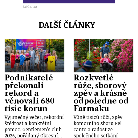
Reklama
DALŠÍ ČLÁNKY
Podnikatelé
Rozkvetlé
překonali
růže, sborový
rekord a
zpěv a krásné
věnovali 680
odpoledne od
tisíc korun
Farmaku
Výjimečný večer, rekordní
Vůně tisíců růží, zpěv
štědrost a konkrétní
komorního sboru Bel
pomoc. Gentlemen’s club
canto a radost ze
2026, pořádaný Okresní…
společného setkání