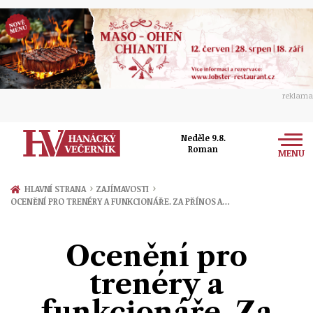
reklama
Neděle 9.8.
Roman
MENU
Zprávy
›
›
HLAVNÍ STRANA
ZAJÍMAVOSTI
OCENĚNÍ PRO TRENÉRY A FUNKCIONÁŘE. ZA PŘÍNOS A…
Rozhovory
Olomouc
Kultura
Ocenění pro
Politika
Prostějov
Společnost
trenéry a
Hudba
Ekonomika
Přerov
Sport
funkcionáře. Za
Ženy