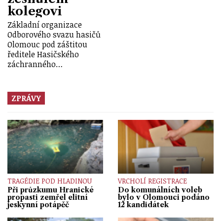
kolegovi
Základní organizace
Odborového svazu hasičů
Olomouc pod záštitou
ředitele Hasičského
záchranného…
ZPRÁVY
TRAGÉDIE POD HLADINOU
VRCHOLÍ REGISTRACE
Při průzkumu Hranické
Do komunálních voleb
propasti zemřel elitní
bylo v Olomouci podáno
jeskynní potápěč
12 kandidátek