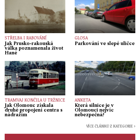
STŘELBA I RABOVÁNÍ
GLOSA
Jak Prusko-rakouská
Parkování ve slepé uličce
válka poznamenala život
Hané
TRAMVAJ KONČILA U TRŽNICE
ANKETA
Jak Olomouc získala
Která silnice je v
druhé propojení centra s
Olomouci nejvíc
nádražím
nebezpečná?
VÍCE ČLÁNKŮ Z KATEGORIE ›