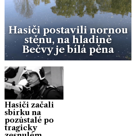
Hasiči postavili nornou
stěnu, na hladině
Bečvy je bílá pěna
Hasiči začali
sbírku na
pozůstalé po
tragicky
zesnulém