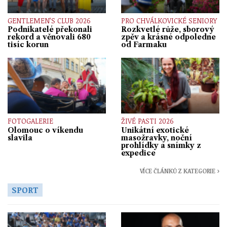
GENTLEMEN’S CLUB 2026
PRO CHVÁLKOVICKÉ SENIORY
Podnikatelé překonali
Rozkvetlé růže, sborový
rekord a věnovali 680
zpěv a krásné odpoledne
tisíc korun
od Farmaku
FOTOGALERIE
ŽIVÉ PASTI 2026
Olomouc o víkendu
Unikátní exotické
slavila
masožravky, noční
prohlídky a snímky z
expedice
VÍCE ČLÁNKŮ Z KATEGORIE ›
SPORT