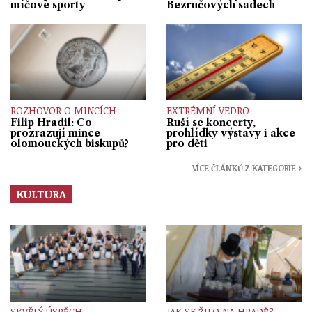
míčové sporty
Bezručových sadech
ROZHOVOR O MINCÍCH
EXTRÉMNÍ VEDRO
Filip Hradil: Co
Ruší se koncerty,
prozrazují mince
prohlídky výstavy i akce
olomouckých biskupů?
pro děti
VÍCE ČLÁNKŮ Z KATEGORIE ›
KULTURA
SKVĚLÝ ÚSPĚCH
JAK SE ŽILO NA HRADĚ?