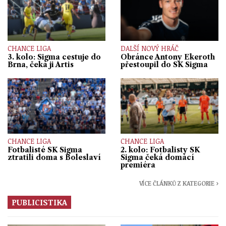
CHANCE LIGA
DALŠÍ NOVÝ HRÁČ
3. kolo: Sigma cestuje do
Obránce Antony Ekeroth
Brna, čeká ji Artis
přestoupil do SK Sigma
CHANCE LIGA
CHANCE LIGA
Fotbalisté SK Sigma
2. kolo: Fotbalisty SK
ztratili doma s Boleslaví
Sigma čeká domácí
premiéra
VÍCE ČLÁNKŮ Z KATEGORIE ›
PUBLICISTIKA