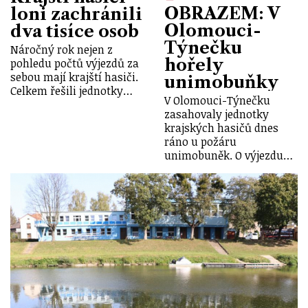
OBRAZEM: V
loni zachránili
Olomouci-
dva tisíce osob
Týnečku
Náročný rok nejen z
hořely
pohledu počtů výjezdů za
sebou mají krajští hasiči.
unimobuňky
Celkem řešili jednotky…
V Olomouci-Týnečku
zasahovaly jednotky
krajských hasičů dnes
ráno u požáru
unimobuněk. O výjezdu…