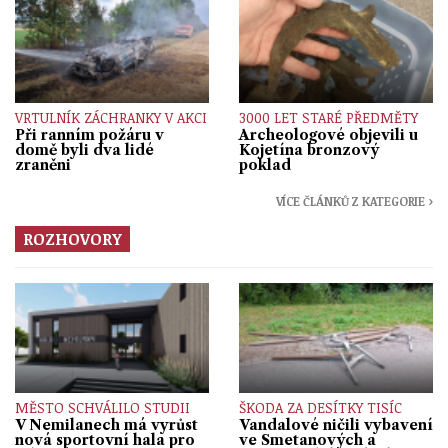
VRTULNÍK ZÁCHRANKY V AKCI
3000 LET STARÉ PŘEDMĚTY
Při ranním požáru v
Archeologové objevili u
domě byli dva lidé
Kojetína bronzový
zraněni
poklad
VÍCE ČLÁNKŮ Z KATEGORIE ›
ROZHOVORY
MĚSTO SCHVÁLILO STUDII
ŠKODA ZA DESÍTKY TISÍC
V Nemilanech má vyrůst
Vandalové ničili vybavení
nová sportovní hala pro
ve Smetanových a