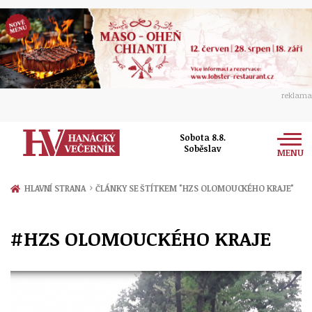
reklama
Sobota 8.8.
Soběslav
MENU
Zprávy
›
HLAVNÍ STRANA
ČLÁNKY SE ŠTÍTKEM "HZS OLOMOUCKÉHO KRAJE"
Rozhovory
Olomouc
#HZS OLOMOUCKÉHO KRAJE
Kultura
Politika
Prostějov
Společnost
Hudba
Ekonomika
Přerov
Sport
Ženy