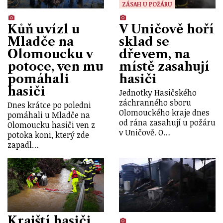
ZÁSAH U POŽÁRU
Kůň uvízl u
V Uničově hoří
Mladče na
sklad se
Olomoucku v
dřevem, na
potoce, ven mu
místě zasahují
pomáhali
hasiči
hasiči
Jednotky Hasičského
záchranného sboru
Dnes krátce po poledni
Olomouckého kraje dnes
pomáhali u Mladče na
od rána zasahují u požáru
Olomoucku hasiči ven z
v Uničově. O…
potoka koni, který zde
zapadl…
Krajští hasiči