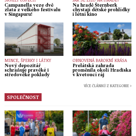
Campanella veze dvě
Na hradě Šternberk
zlata z velkého festivalu
chystají dětské prohlídky
v Singapuru!
i letní kino
MINCE, ŠPERKY I LÁTKY
OBNOVENÁ BAROKNÍ KRÁSA
Nový depozitář
Prelátská zahrada
schraňuje pravěké i
proměnila okolí Hradiska
středověké poklady
v kvetoucí ráj
VÍCE ČLÁNKŮ Z KATEGORIE ›
SPOLEČNOST