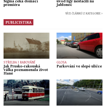
Sigma čeká domácí
úvod ligy nestačili na
premiéra
Jablonec
VÍCE ČLÁNKŮ Z KATEGORIE ›
PUBLICISTIKA
STŘELBA I RABOVÁNÍ
GLOSA
Jak Prusko-rakouská
Parkování ve slepé uličce
válka poznamenala život
Hané