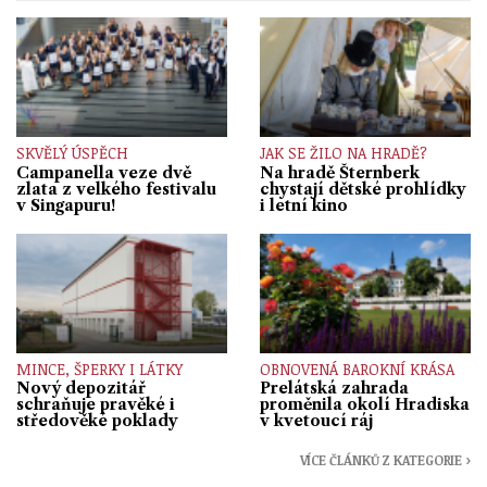
SKVĚLÝ ÚSPĚCH
JAK SE ŽILO NA HRADĚ?
Campanella veze dvě
Na hradě Šternberk
zlata z velkého festivalu
chystají dětské prohlídky
v Singapuru!
i letní kino
MINCE, ŠPERKY I LÁTKY
OBNOVENÁ BAROKNÍ KRÁSA
Nový depozitář
Prelátská zahrada
schraňuje pravěké i
proměnila okolí Hradiska
středověké poklady
v kvetoucí ráj
VÍCE ČLÁNKŮ Z KATEGORIE ›