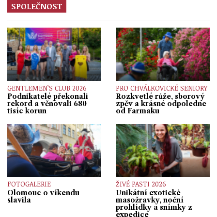
SPOLEČNOST
GENTLEMEN’S CLUB 2026
PRO CHVÁLKOVICKÉ SENIORY
Podnikatelé překonali
Rozkvetlé růže, sborový
rekord a věnovali 680
zpěv a krásné odpoledne
tisíc korun
od Farmaku
FOTOGALERIE
ŽIVÉ PASTI 2026
Olomouc o víkendu
Unikátní exotické
slavila
masožravky, noční
prohlídky a snímky z
expedice