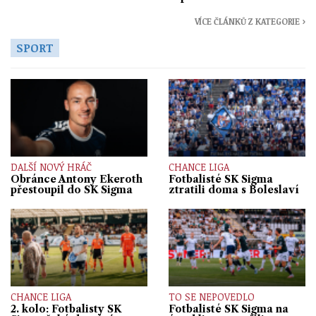
VÍCE ČLÁNKŮ Z KATEGORIE ›
SPORT
DALŠÍ NOVÝ HRÁČ
CHANCE LIGA
Obránce Antony Ekeroth
Fotbalisté SK Sigma
přestoupil do SK Sigma
ztratili doma s Boleslaví
CHANCE LIGA
TO SE NEPOVEDLO
2. kolo: Fotbalisty SK
Fotbalisté SK Sigma na