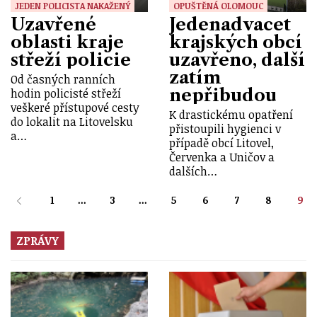
JEDEN POLICISTA NAKAŽENÝ
OPUŠTĚNÁ OLOMOUC
Uzavřené
Jedenadvacet
oblasti kraje
krajských obcí
střeží policie
uzavřeno, další
zatím
Od časných ranních
nepřibudou
hodin policisté střeží
veškeré přístupové cesty
K drastickému opatření
do lokalit na Litovelsku
přistoupili hygienci v
a…
případě obcí Litovel,
Červenka a Uničov a
dalších…
1
...
3
...
5
6
7
8
9
ZPRÁVY