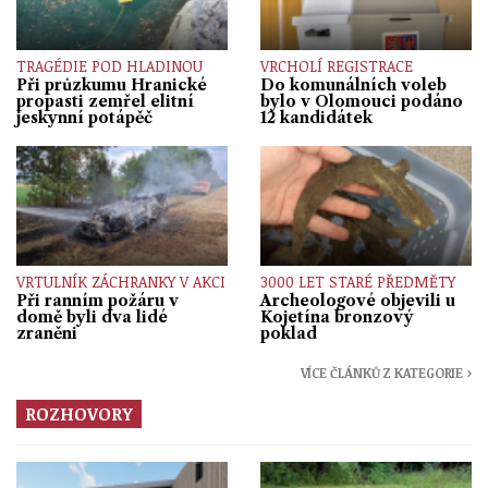
TRAGÉDIE POD HLADINOU
VRCHOLÍ REGISTRACE
Při průzkumu Hranické
Do komunálních voleb
propasti zemřel elitní
bylo v Olomouci podáno
jeskynní potápěč
12 kandidátek
VRTULNÍK ZÁCHRANKY V AKCI
3000 LET STARÉ PŘEDMĚTY
Při ranním požáru v
Archeologové objevili u
domě byli dva lidé
Kojetína bronzový
zraněni
poklad
VÍCE ČLÁNKŮ Z KATEGORIE ›
ROZHOVORY