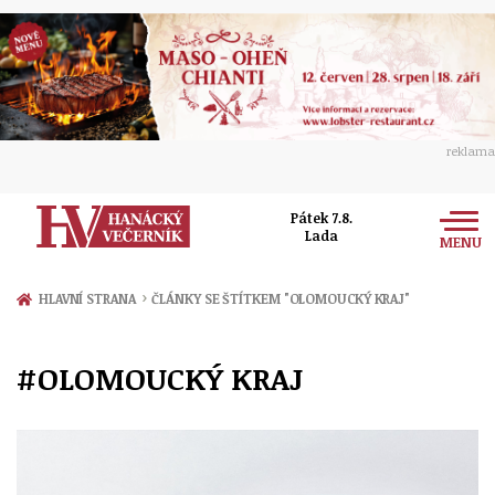
reklama
Pátek 7.8.
Lada
MENU
Zprávy
›
HLAVNÍ STRANA
ČLÁNKY SE ŠTÍTKEM "OLOMOUCKÝ KRAJ"
Rozhovory
Olomouc
#OLOMOUCKÝ KRAJ
Kultura
Politika
Prostějov
Společnost
Hudba
Ekonomika
Přerov
Sport
Ženy