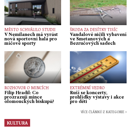
MĚSTO SCHVÁLILO STUDII
ŠKODA ZA DESÍTKY TISÍC
V Nemilanech má vyrůst
Vandalové ničili vybavení
nová sportovní hala pro
ve Smetanových a
míčové sporty
Bezručových sadech
ROZHOVOR O MINCÍCH
EXTRÉMNÍ VEDRO
Filip Hradil: Co
Ruší se koncerty,
prozrazují mince
prohlídky výstavy i akce
olomouckých biskupů?
pro děti
VÍCE ČLÁNKŮ Z KATEGORIE ›
KULTURA