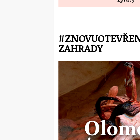
#ZNOVUOTEVŘEN
ZAHRADY
Olom