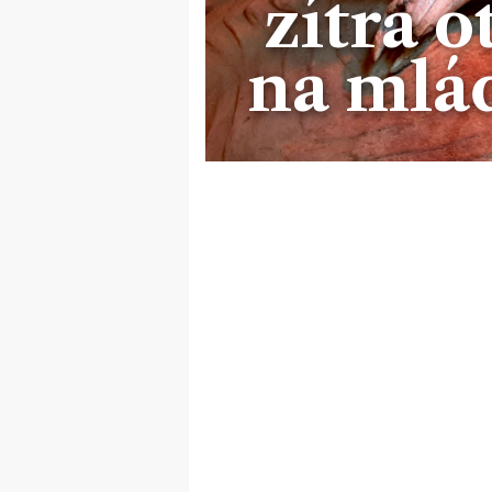
zítra o
na mláď