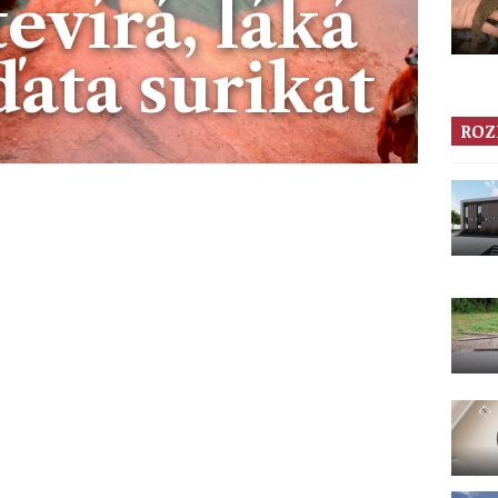
tevírá, láká
ata surikat
ROZ