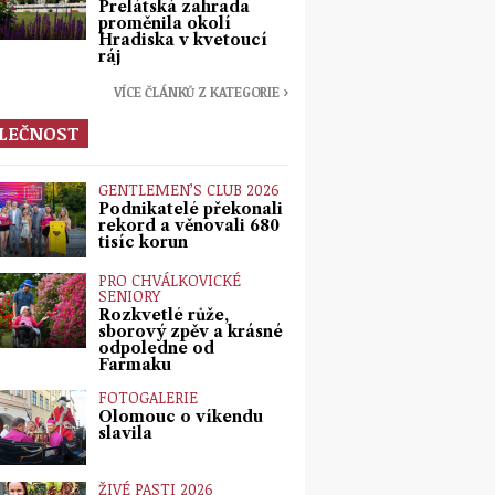
Prelátská zahrada
proměnila okolí
Hradiska v kvetoucí
ráj
VÍCE ČLÁNKŮ Z KATEGORIE ›
LEČNOST
GENTLEMEN’S CLUB 2026
Podnikatelé překonali
rekord a věnovali 680
tisíc korun
PRO CHVÁLKOVICKÉ
SENIORY
Rozkvetlé růže,
sborový zpěv a krásné
odpoledne od
Farmaku
FOTOGALERIE
Olomouc o víkendu
slavila
ŽIVÉ PASTI 2026