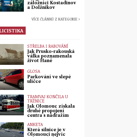
záložníci Kostadinov
a Dolžnikov
VÍCE ČLÁNKŮ Z KATEGORIE ›
LICISTIKA
STŘELBA I RABOVÁNÍ
Jak Prusko-rakouská
válka poznamenala
život Hané
GLOSA
Parkování ve slepé
uličce
TRAMVAJ KONČILA U
TRŽNICE
Jak Olomouc získala
druhé propojení
centra s nádražím
ANKETA
Která silnice je v
Olomouci nejvíc