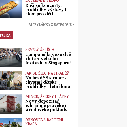
EXTRÉMNÍ VEDRO
Ruší se koncerty,
prohlídky výstavy i
akce pro děti
VÍCE ČLÁNKŮ Z KATEGORIE ›
TURA
SKVĚLÝ ÚSPĚCH
Campanella veze dvě
zlata z velkého
festivalu v Singapuru!
JAK SE ŽILO NA HRADĚ?
Na hradě Šternberk
chystají dětské
prohlídky i letní kino
MINCE, ŠPERKY I LÁTKY
Nový depozitář
schraňuje pravěké i
středověké poklady
OBNOVENÁ BAROKNÍ
KRÁSA