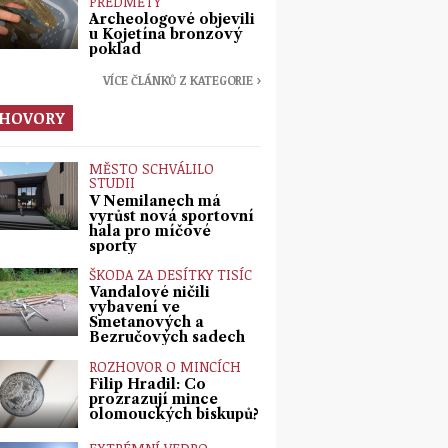
PŘEDMĚTY
Archeologové objevili
u Kojetína bronzový
poklad
VÍCE ČLÁNKŮ Z KATEGORIE ›
HOVORY
MĚSTO SCHVÁLILO
STUDII
V Nemilanech má
vyrůst nová sportovní
hala pro míčové
sporty
ŠKODA ZA DESÍTKY TISÍC
Vandalové ničili
vybavení ve
Smetanových a
Bezručových sadech
ROZHOVOR O MINCÍCH
Filip Hradil: Co
prozrazují mince
olomouckých biskupů?