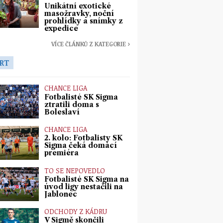
Unikátní exotické
masožravky, noční
prohlídky a snímky z
expedice
VÍCE ČLÁNKŮ Z KATEGORIE ›
RT
CHANCE LIGA
Fotbalisté SK Sigma
ztratili doma s
Boleslaví
CHANCE LIGA
2. kolo: Fotbalisty SK
Sigma čeká domácí
premiéra
TO SE NEPOVEDLO
Fotbalisté SK Sigma na
úvod ligy nestačili na
Jablonec
ODCHODY Z KÁDRU
V Sigmě skončili