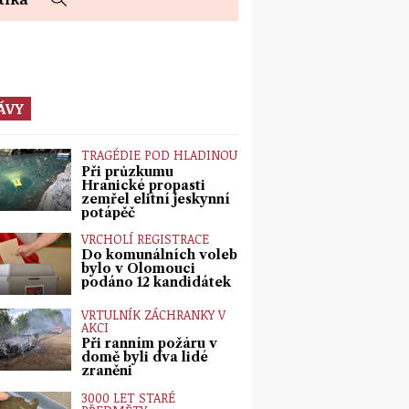
ÁVY
TRAGÉDIE POD HLADINOU
Při průzkumu
Hranické propasti
zemřel elitní jeskynní
potápěč
VRCHOLÍ REGISTRACE
Do komunálních voleb
bylo v Olomouci
podáno 12 kandidátek
VRTULNÍK ZÁCHRANKY V
AKCI
Při ranním požáru v
domě byli dva lidé
zraněni
3000 LET STARÉ