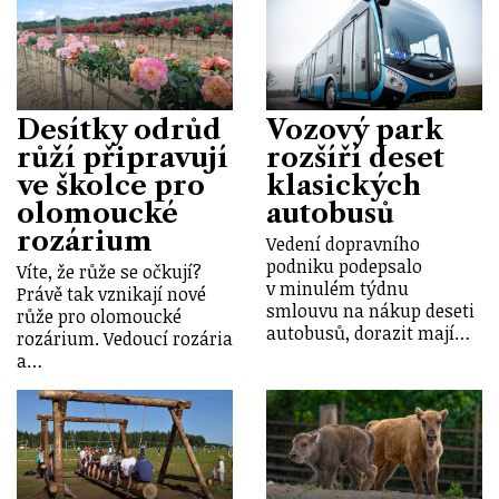
Desítky odrůd
Vozový park
růží připravují
rozšíří deset
ve školce pro
klasických
olomoucké
autobusů
rozárium
Vedení dopravního
podniku podepsalo
Víte, že růže se očkují?
v minulém týdnu
Právě tak vznikají nové
smlouvu na nákup deseti
růže pro olomoucké
autobusů, dorazit mají…
rozárium. Vedoucí rozária
a…