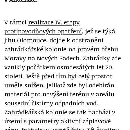
V rámci
realizace IV. etapy
protipovodňových opatření
, jež se týká
jihu Olomouce, dojde k odstranění
zahrádkářské kolonie na pravém břehu
Moravy na Nových Sadech. Zahrádky zde
vznikly počátkem osmdesátých let 20.
století. Ještě před tím byl celý prostor
uměle snížen, jelikož zde byl odebírán
materiál pro navýšení terénu v areálu
sousední čistírny odpadních vod.
Zahrádkářská kolonie se tak nachází v
území s parametry aktivní záplavové
zóny, fakticky v korytě řeky. Tři čtvrtiny