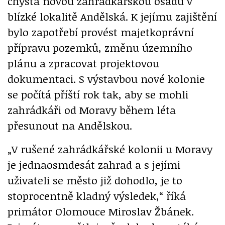
chystá novou zahrádkářskou osadu v
blízké lokalitě Andělská. K jejímu zajištění
bylo zapotřebí provést majetkoprávní
přípravu pozemků, změnu územního
plánu a zpracovat projektovou
dokumentaci. S výstavbou nové kolonie
se počítá příští rok tak, aby se mohli
zahrádkáři od Moravy během léta
přesunout na Andělskou.
„V rušené zahrádkářské kolonii u Moravy
je jednaosmdesát zahrad a s jejími
uživateli se město již dohodlo, je to
stoprocentně kladný výsledek,“ říká
primátor Olomouce Miroslav Žbánek.