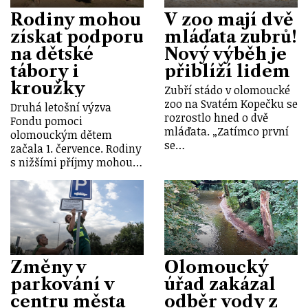
Rodiny mohou
V zoo mají dvě
získat podporu
mláďata zubrů!
na dětské
Nový výběh je
tábory i
přiblíží lidem
kroužky
Zubří stádo v olomoucké
zoo na Svatém Kopečku se
Druhá letošní výzva
rozrostlo hned o dvě
Fondu pomoci
mláďata. „Zatímco první
olomouckým dětem
se…
začala 1. července. Rodiny
s nižšími příjmy mohou…
Změny v
Olomoucký
parkování v
úřad zakázal
centru města
odběr vody z