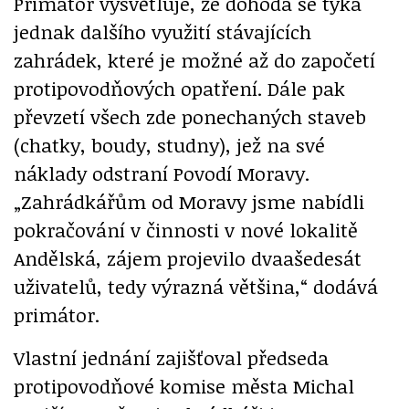
Primátor vysvětluje, že dohoda se týká
jednak dalšího využití stávajících
zahrádek, které je možné až do započetí
protipovodňových opatření. Dále pak
převzetí všech zde ponechaných staveb
(chatky, boudy, studny), jež na své
náklady odstraní Povodí Moravy.
„Zahrádkářům od Moravy jsme nabídli
pokračování v činnosti v nové lokalitě
Andělská, zájem projevilo dvaašedesát
uživatelů, tedy výrazná většina,“ dodává
primátor.
Vlastní jednání zajišťoval předseda
protipovodňové komise města Michal