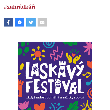
#zahrádkáři