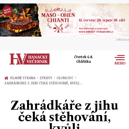
reklama
Čtvrtek 6.8.
Oldřiška
MENU
Zprávy
›
›
›
HLAVNÍ STRANA
ZPRÁVY
OLOMOUC
ZAHRÁDKÁŘE Z JIHU ČEKÁ STĚHOVÁNÍ, KVŮLI…
Rozhovory
Olomouc
Kultura
Zahrádkáře z jihu
Politika
Prostějov
Společnost
čeká stěhování,
Hudba
Ekonomika
Přerov
Sport
kvůli
Ženy