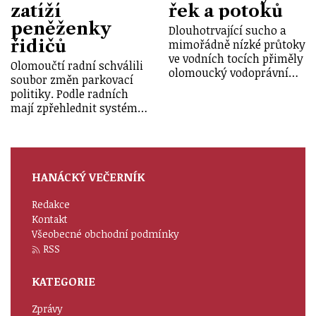
zatíží
řek a potoků
peněženky
Dlouhotrvající sucho a
řidičů
mimořádně nízké průtoky
ve vodních tocích přiměly
Olomoučtí radní schválili
olomoucký vodoprávní…
soubor změn parkovací
politiky. Podle radních
mají zpřehlednit systém…
HANÁCKÝ VEČERNÍK
Redakce
Kontakt
Všeobecné obchodní podmínky
RSS
KATEGORIE
Zprávy