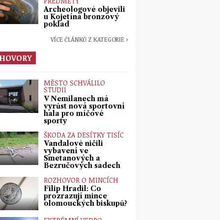
PŘEDMĚTY
Archeologové objevili
u Kojetína bronzový
poklad
VÍCE ČLÁNKŮ Z KATEGORIE ›
HOVORY
MĚSTO SCHVÁLILO
STUDII
V Nemilanech má
vyrůst nová sportovní
hala pro míčové
sporty
ŠKODA ZA DESÍTKY TISÍC
Vandalové ničili
vybavení ve
Smetanových a
Bezručových sadech
ROZHOVOR O MINCÍCH
Filip Hradil: Co
prozrazují mince
olomouckých biskupů?