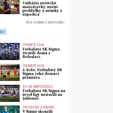
Unikátní exotické
masožravky, noční
prohlídky a snímky z
expedice
VÍCE ČLÁNKŮ Z KATEGORIE ›
RT
CHANCE LIGA
Fotbalisté SK Sigma
ztratili doma s
Boleslaví
CHANCE LIGA
2. kolo: Fotbalisty SK
Sigma čeká domácí
premiéra
TO SE NEPOVEDLO
Fotbalisté SK Sigma na
úvod ligy nestačili na
Jablonec
ODCHODY Z KÁDRU
V Sigmě skončili