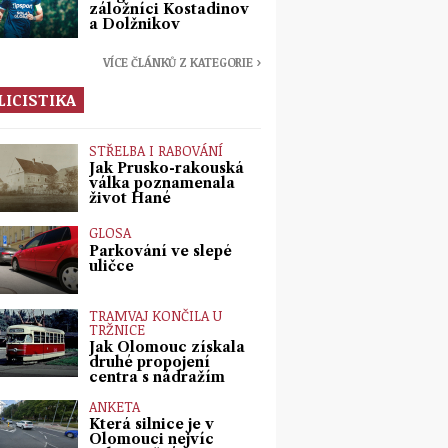
záložníci Kostadinov
a Dolžnikov
VÍCE ČLÁNKŮ Z KATEGORIE ›
LICISTIKA
STŘELBA I RABOVÁNÍ
Jak Prusko-rakouská
válka poznamenala
život Hané
GLOSA
Parkování ve slepé
uličce
TRAMVAJ KONČILA U
TRŽNICE
Jak Olomouc získala
druhé propojení
centra s nádražím
ANKETA
Která silnice je v
Olomouci nejvíc