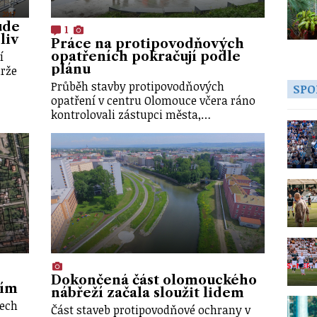
ude
1
liv
Práce na protipovodňových
í
opatřeních pokračují podle
plánu
drže
Průběh stavby protipovodňových
SPO
opatření v centru Olomouce včera ráno
kontrolovali zástupci města,…
Dokončená část olomouckého
ním
nábřeží začala sloužit lidem
tech
Část staveb protipovodňové ochrany v