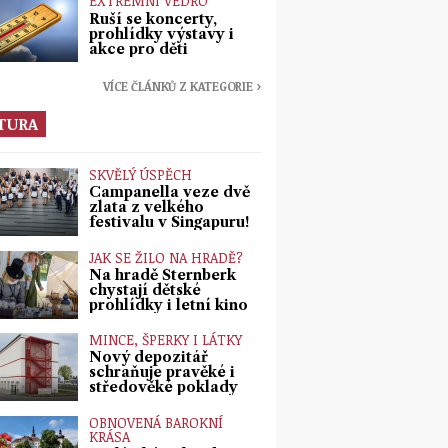
EXTRÉMNÍ VEDRO
Ruší se koncerty,
prohlídky výstavy i
akce pro děti
VÍCE ČLÁNKŮ Z KATEGORIE ›
TURA
SKVĚLÝ ÚSPĚCH
Campanella veze dvě
zlata z velkého
festivalu v Singapuru!
JAK SE ŽILO NA HRADĚ?
Na hradě Šternberk
chystají dětské
prohlídky i letní kino
MINCE, ŠPERKY I LÁTKY
Nový depozitář
schraňuje pravěké i
středověké poklady
OBNOVENÁ BAROKNÍ
KRÁSA