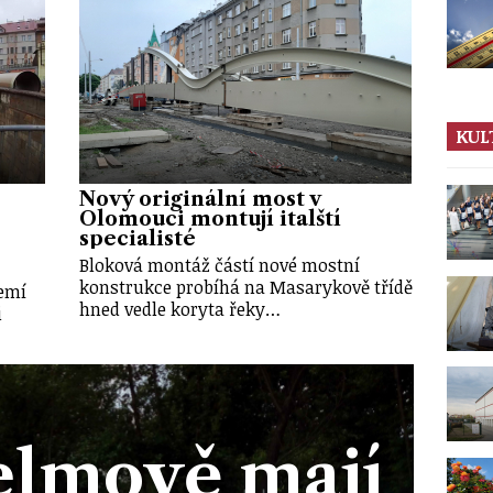
KUL
Nový originální most v
Olomouci montují italští
specialisté
Bloková montáž částí nové mostní
konstrukce probíhá na Masarykově třídě
zemí
hned vedle koryta řeky…
i
elmově mají