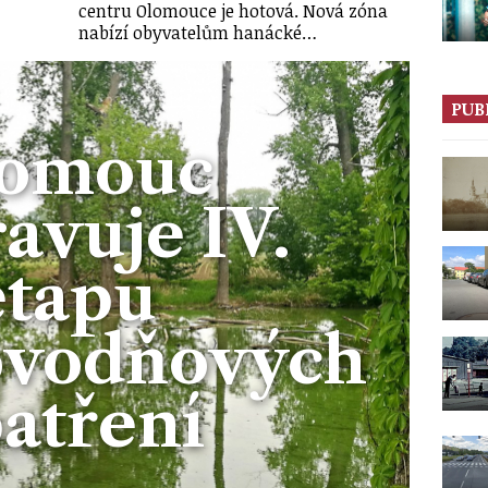
centru Olomouce je hotová. Nová zóna
nabízí obyvatelům hanácké…
PUB
omouc
avuje IV.
etapu
ovodňových
atření