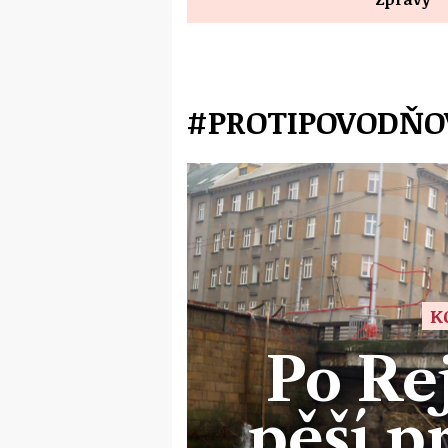
#PROTIPOVODŇO
K
Po Re
pěší p