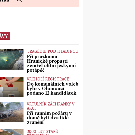
ÁVY
TRAGÉDIE POD HLADINOU
Při průzkumu
Hranické propasti
zemřel elitní jeskynní
potápěč
VRCHOLÍ REGISTRACE
Do komunálních voleb
bylo v Olomouci
podáno 12 kandidátek
VRTULNÍK ZÁCHRANKY V
AKCI
Při ranním požáru v
domě byli dva lidé
zraněni
3000 LET STARÉ