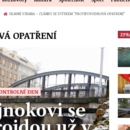
›
HLAVNÍ STRANA
ČLÁNKY SE ŠTÍTKEM "PROTIPOVODŇOVÁ OPATŘENÍ"
VÁ OPATŘENÍ
ZPR
ONTROLNÍ DEN
jnokovi se
rojdou už v