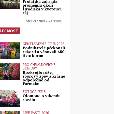
Prelátská zahrada
proměnila okolí
Hradiska v kvetoucí
ráj
VÍCE ČLÁNKŮ Z KATEGORIE ›
LEČNOST
GENTLEMEN’S CLUB 2026
Podnikatelé překonali
rekord a věnovali 680
tisíc korun
PRO CHVÁLKOVICKÉ
SENIORY
Rozkvetlé růže,
sborový zpěv a krásné
odpoledne od
Farmaku
FOTOGALERIE
Olomouc o víkendu
slavila
ŽIVÉ PASTI 2026