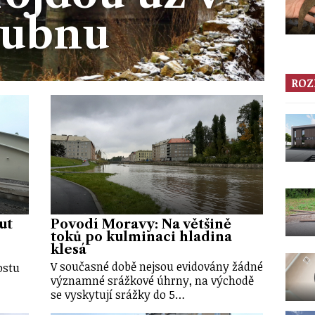
ubnu
ROZ
ut
Povodí Moravy: Na většině
toků po kulminaci hladina
klesá
V současné době nejsou evidovány žádné
ostu
významné srážkové úhrny, na východě
se vyskytují srážky do 5…