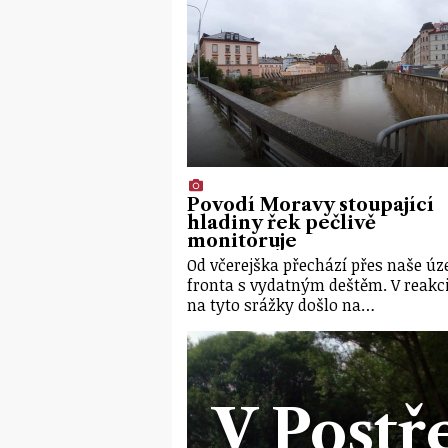
Povodí Moravy stoupající
hladiny řek pečlivě
monitoruje
Od včerejška přechází přes naše ú
fronta s vydatným deštěm. V reakc
na tyto srážky došlo na…
V Postř