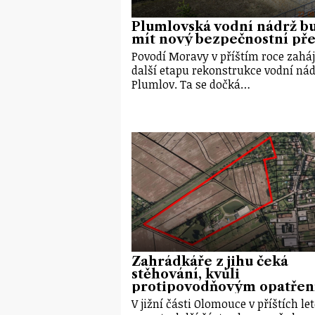
Plumlovská vodní nádrž b
mít nový bezpečnostní pře
Povodí Moravy v příštím roce zaháj
další etapu rekonstrukce vodní ná
Plumlov. Ta se dočká…
Zahrádkáře z jihu čeká
stěhování, kvůli
protipovodňovým opatře
V jižní části Olomouce v příštích le