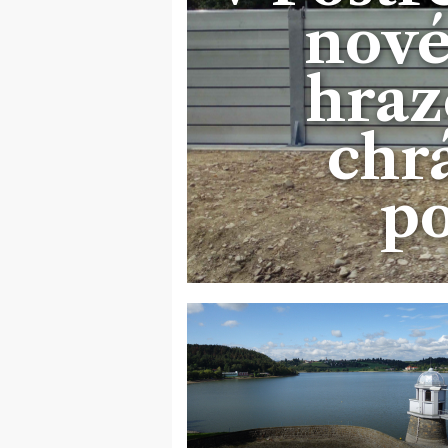
nové
hraz
chr
p