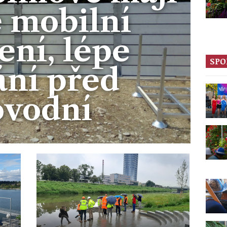
 mobilní
ení, lépe
SPO
ání před
ovodní