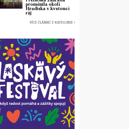
Prelátská zahrada
proměnila okolí
Hradiska v kvetoucí
ráj
VÍCE ČLÁNKŮ Z KATEGORIE ›