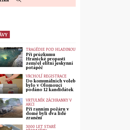
ÁVY
TRAGÉDIE POD HLADINOU
Při průzkumu
Hranické propasti
zemřel elitní jeskynní
potápěč
VRCHOLÍ REGISTRACE
Do komunálních voleb
bylo v Olomouci
podáno 12 kandidátek
VRTULNÍK ZÁCHRANKY V
AKCI
Při ranním požáru v
domě byli dva lidé
zraněni
3000 LET STARÉ