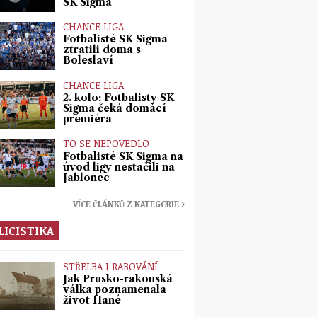
SK Sigma
CHANCE LIGA
Fotbalisté SK Sigma
ztratili doma s
Boleslaví
CHANCE LIGA
2. kolo: Fotbalisty SK
Sigma čeká domácí
premiéra
TO SE NEPOVEDLO
Fotbalisté SK Sigma na
úvod ligy nestačili na
Jablonec
VÍCE ČLÁNKŮ Z KATEGORIE ›
LICISTIKA
STŘELBA I RABOVÁNÍ
Jak Prusko-rakouská
válka poznamenala
život Hané