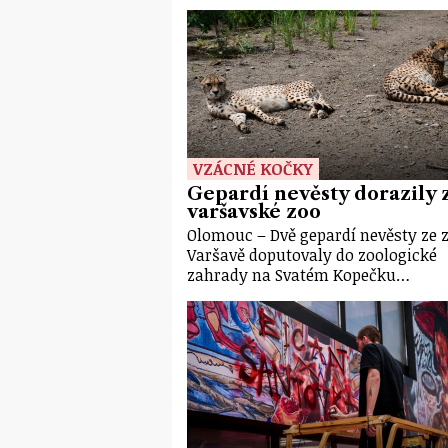
VZÁCNÉ KOČKY
Gepardí nevěsty dorazily 
varšavské zoo
Olomouc – Dvě gepardí nevěsty ze 
Varšavě doputovaly do zoologické
zahrady na Svatém Kopečku…