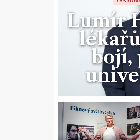
ZÁSADNÍ
Lumír 
lékařů
bojí,
unive