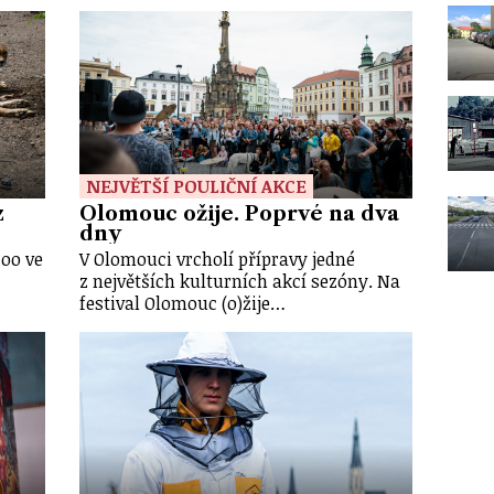
NEJVĚTŠÍ POULIČNÍ AKCE
z
Olomouc ožije. Poprvé na dva
dny
zoo ve
V Olomouci vrcholí přípravy jedné
z největších kulturních akcí sezóny. Na
festival Olomouc (o)žije…