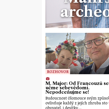
archeo
ROZHOVOR
M. Major: Od Francouzů se
učme sebevědomí.
Nepodceňujme se!
Budoucnost Olomouce svým způs
ovlivňuje každý z jejích zhruba sto 
obyvatel, i desítky…