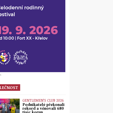
a
LEČNOST
GENTLEMEN’S CLUB 2026
Podnikatelé překonali
rekord a věnovali 680
tisíc korun