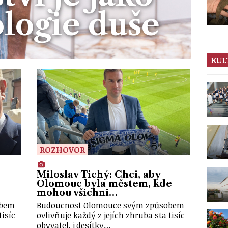
logie duše
KUL
ROZHOVOR
Miloslav Tichý: Chci, aby
Olomouc byla městem, kde
mohou všichni…
obem
Budoucnost Olomouce svým způsobem
tisíc
ovlivňuje každý z jejích zhruba sta tisíc
obyvatel, i desítky…