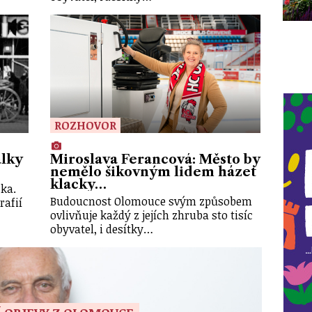
ROZHOVOR
álky
Miroslava Ferancová: Město by
nemělo šikovným lidem házet
klacky…
ka.
Budoucnost Olomouce svým způsobem
rafií
ovlivňuje každý z jejích zhruba sto tisíc
obyvatel, i desítky…