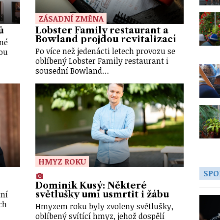
ZÁSADNÍ ZMĚNA
ů
Lobster Family restaurant a
Bowland projdou revitalizací
ené
Po více než jedenácti letech provozu se
rou
oblíbený Lobster Family restaurant i
sousední Bowland…
HMYZ ROKU
SPO
Dominik Kusý: Některé
tní
světlušky umí usmrtit i žábu
ch
Hmyzem roku byly zvoleny světlušky,
oblíbený svítící hmyz, jehož dospělí