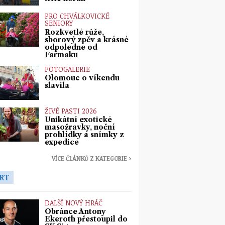
PRO CHVÁLKOVICKÉ
SENIORY
Rozkvetlé růže,
sborový zpěv a krásné
odpoledne od
Farmaku
FOTOGALERIE
Olomouc o víkendu
slavila
ŽIVÉ PASTI 2026
Unikátní exotické
masožravky, noční
prohlídky a snímky z
expedice
VÍCE ČLÁNKŮ Z KATEGORIE ›
RT
DALŠÍ NOVÝ HRÁČ
Obránce Antony
Ekeroth přestoupil do