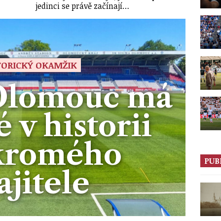
jedinci se právě začínají…
TORICKÝ OKAMŽIK
Olomouc má
 v historii
kromého
PUB
jitele