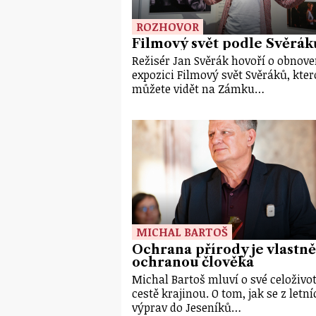
ROZHOVOR
Filmový svět podle Svěrák
Režisér Jan Svěrák hovoří o obnov
expozici Filmový svět Svěráků, kte
můžete vidět na Zámku…
MICHAL BARTOŠ
Ochrana přírody je vlastně
ochranou člověka
Michal Bartoš mluví o své celoživo
cestě krajinou. O tom, jak se z letní
výprav do Jeseníků…