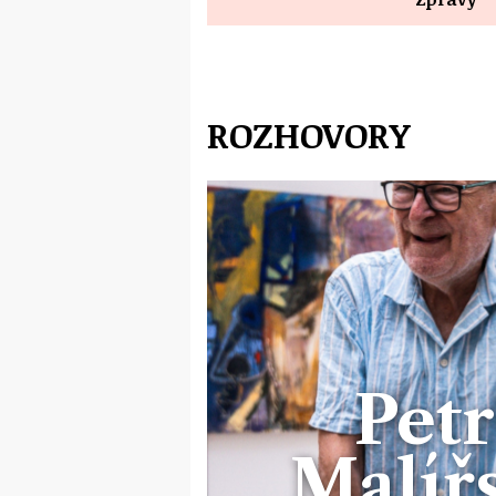
ROZHOVORY
Petr
Malířs