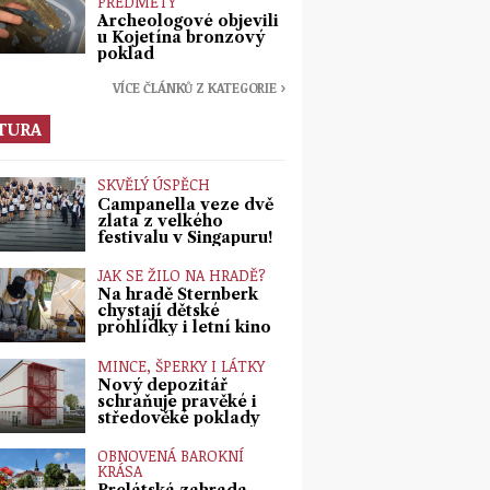
PŘEDMĚTY
Archeologové objevili
u Kojetína bronzový
poklad
VÍCE ČLÁNKŮ Z KATEGORIE ›
TURA
SKVĚLÝ ÚSPĚCH
Campanella veze dvě
zlata z velkého
festivalu v Singapuru!
JAK SE ŽILO NA HRADĚ?
Na hradě Šternberk
chystají dětské
prohlídky i letní kino
MINCE, ŠPERKY I LÁTKY
Nový depozitář
schraňuje pravěké i
středověké poklady
OBNOVENÁ BAROKNÍ
KRÁSA