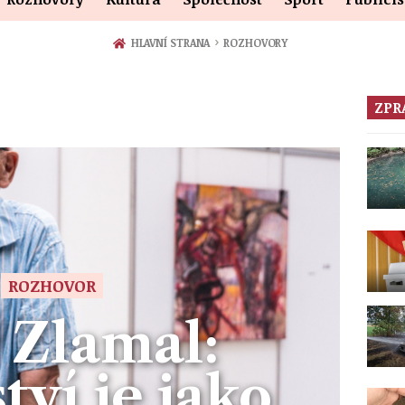
›
HLAVNÍ STRANA
ROZHOVORY
ZPR
ROZHOVOR
 Zlamal:
tví je jako