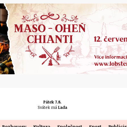
Pátek 7.8.
Svátek má
Lada
Rozhovory
Kultura
Společnost
Sport
Publicis