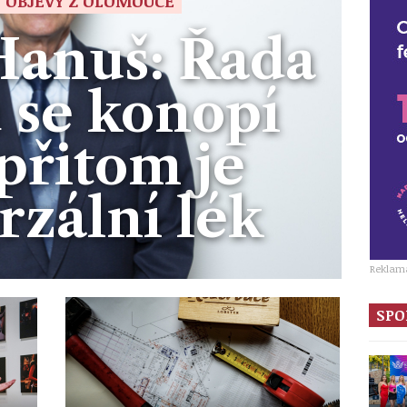
 OBJEVY Z OLOMOUCE
Hanuš: Řada
 se konopí
 přitom je
rzální lék
Reklam
SPO