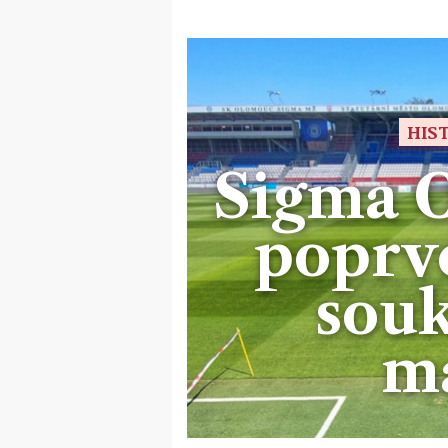
HIS
Sigma 
poprvé
sou
ma