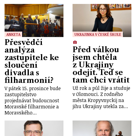
ANKETA
UKRAJINKA V ČESKÉ ŠKOLE
Přesvědčí
Před válkou
analýza
jsem chtěla
zastupitele ke
z Ukrajiny
sloučení
odejít. Teď se
divadla s
tam chci vrátit
filharmonií?
Už rok a půl žije a studuje
V pátek 15. prosince bude
v Olomouci. Z rodného
zastupitelstvo
města Kropyvnyckij na
projednávat budoucnost
jihu Ukrajiny utekla za…
Moravské filharmonie a
Moravského…