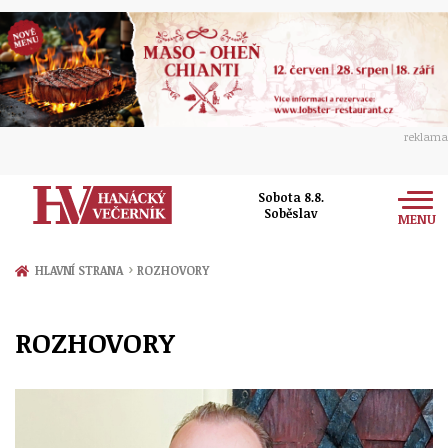
reklama
Sobota 8.8.
Soběslav
MENU
Zprávy
›
HLAVNÍ STRANA
ROZHOVORY
Rozhovory
Olomouc
ROZHOVORY
Kultura
Politika
Prostějov
Společnost
Hudba
Ekonomika
Přerov
Sport
Ženy