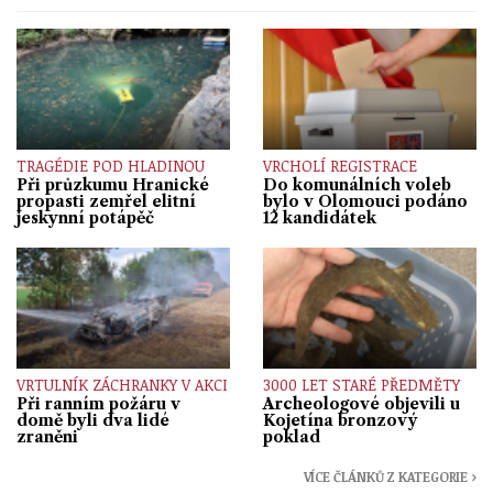
TRAGÉDIE POD HLADINOU
VRCHOLÍ REGISTRACE
Při průzkumu Hranické
Do komunálních voleb
propasti zemřel elitní
bylo v Olomouci podáno
jeskynní potápěč
12 kandidátek
VRTULNÍK ZÁCHRANKY V AKCI
3000 LET STARÉ PŘEDMĚTY
Při ranním požáru v
Archeologové objevili u
domě byli dva lidé
Kojetína bronzový
zraněni
poklad
VÍCE ČLÁNKŮ Z KATEGORIE ›