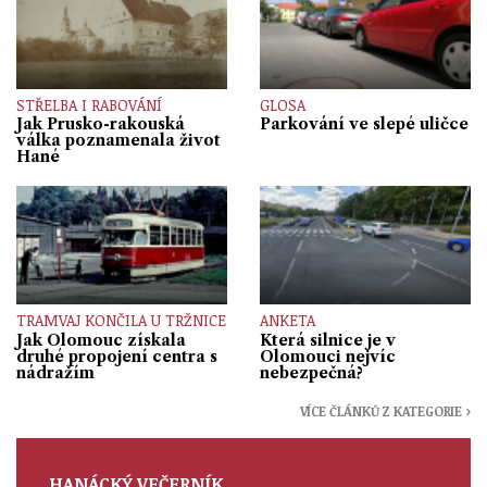
STŘELBA I RABOVÁNÍ
GLOSA
Jak Prusko-rakouská
Parkování ve slepé uličce
válka poznamenala život
Hané
TRAMVAJ KONČILA U TRŽNICE
ANKETA
Jak Olomouc získala
Která silnice je v
druhé propojení centra s
Olomouci nejvíc
nádražím
nebezpečná?
VÍCE ČLÁNKŮ Z KATEGORIE ›
HANÁCKÝ VEČERNÍK