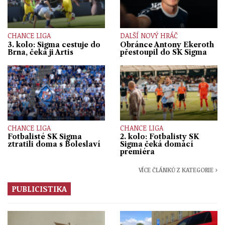
CHANCE LIGA
DALŠÍ NOVÝ HRÁČ
3. kolo: Sigma cestuje do
Obránce Antony Ekeroth
Brna, čeká ji Artis
přestoupil do SK Sigma
CHANCE LIGA
CHANCE LIGA
Fotbalisté SK Sigma
2. kolo: Fotbalisty SK
ztratili doma s Boleslaví
Sigma čeká domácí
premiéra
VÍCE ČLÁNKŮ Z KATEGORIE ›
PUBLICISTIKA