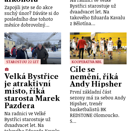
Bystřici starostuje už
Zapojili jste se do akce
dvaadvacet let. Na
suchý únor? Dáváte si do
takového Eduarda Kavalu
posledního dne tohoto
z Bělotína…
měsíce dobrovolný…
STAROSTOU 22 LET
KOOPERATIVA NBL
Cíle se
Velká Bystřice
nemění, říká
je atraktivní
Andy Hipsher
místo, říká
První základní část
starosta Marek
sezony má za sebou Andy
Hipsher, trenér
Pazdera
basketbalistů BK
Na radnici ve Velké
REDSTONE Olomoucko.
Bystřici starostuje už
S…
dvaadvacet let. Na