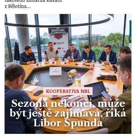
takového Eduarda Kavalu
z Bělotína…
KOOPERATIVA NBL
Sezona nekončí, může
být ještě zajímavá, říká
Libor Špunda