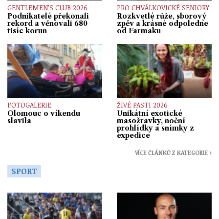
GENTLEMEN’S CLUB 2026
PRO CHVÁLKOVICKÉ SENIORY
Podnikatelé překonali
Rozkvetlé růže, sborový
rekord a věnovali 680
zpěv a krásné odpoledne
tisíc korun
od Farmaku
FOTOGALERIE
ŽIVÉ PASTI 2026
Olomouc o víkendu
Unikátní exotické
slavila
masožravky, noční
prohlídky a snímky z
expedice
VÍCE ČLÁNKŮ Z KATEGORIE ›
SPORT