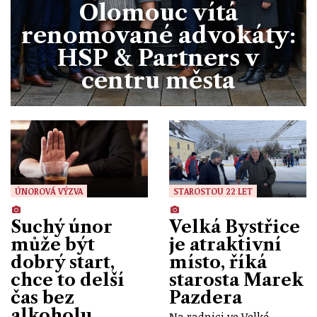
Olomouc vítá
renomované advokáty:
HSP & Partners v
centru města
ÚNOROVÁ VÝZVA
STAROSTOU 22 LET
Suchý únor
Velká Bystřice
může být
je atraktivní
dobrý start,
místo, říká
chce to delší
starosta Marek
čas bez
Pazdera
alkoholu
Na radnici ve Velké