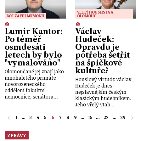
VELKÝ HOUSLISTA A
BOJ ZA FILHARMONII
OLOMOUC
Lumír Kantor:
Václav
Po téměř
Hudeček:
osmdesáti
Opravdu je
letech by bylo
potřeba šetřit
"vymalováno"
na špičkové
kultuře?
Olomoučané jej znají jako
mnohaletého primáře
Houslový virtuóz Václav
novorozeneckého
Hudeček je dnes
oddělení fakultní
nejslavnějším českým
nemocnice, senátora…
klasickým hudebníkem.
Jeho vřelý vtah…
1
...
3
4
5
6
7
8
9
...
15
...
22
...
29
ZPRÁVY