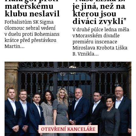
mateřskému
je jiná, než na
klubu neslavil
kterou jsou
diváci zvyklí"
Fotbalistům SK Sigma
Olomouc sebral vedení
V druhé půlce ledna měla
v duelu proti Bohemians
v Moravském divadle
krátce před přestávkou
premiéru inscenace
Martin…
Miroslava Krobota Liška
B. Vznikla…
OTEVŘENÍ KANCELÁŘE