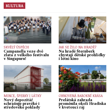
KULTURA
SKVĚLÝ ÚSPĚCH
JAK SE ŽILO NA HRADĚ?
Campanella veze dvě
Na hradě Šternberk
zlata z velkého festivalu
chystají dětské prohlídky
v Singapuru!
i letní kino
MINCE, ŠPERKY I LÁTKY
OBNOVENÁ BAROKNÍ KRÁSA
Nový depozitář
Prelátská zahrada
schraňuje pravěké i
proměnila okolí Hradiska
středověké poklady
v kvetoucí ráj