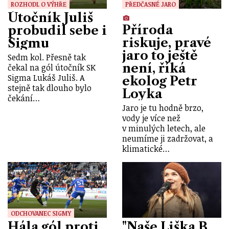
ROZHODL O VÝHŘE
PŘEDČASNÉ JARO
Útočník Juliš
Příroda
probudil sebe i
riskuje, pravé
Sigmu
jaro to ještě
Sedm kol. Přesně tak
není, říká
čekal na gól útočník SK
Sigma Lukáš Juliš. A
ekolog Petr
stejně tak dlouho bylo
Loyka
čekání…
Jaro je tu hodně brzo,
vody je více než
v minulých letech, ale
neumíme ji zadržovat, a
klimatické…
ODCHOVANEC SIGMY
Hála gól proti
"Naše Liška B.