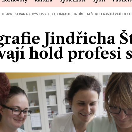
›
›
HLAVNÍ STRANA
VÝSTAVY
FOTOGRAFIE JINDŘICHA ŠTREITA VZDÁVAJÍ HOL
rafie Jindřicha Š
ají hold profesi 