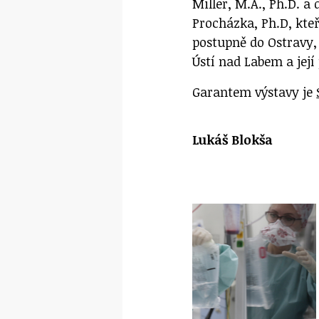
Miller, M.A., Ph.D. 
Procházka, Ph.D, kte
postupně do Ostravy, 
Ústí nad Labem a její
Garantem výstavy je
Lukáš Blokša