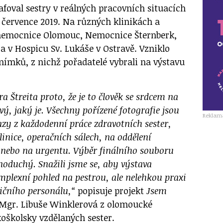
rafoval sestry v reálných pracovních situacích
 července 2019. Na různých klinikách a
 nemocnice Olomouc, Nemocnice Šternberk,
a v Hospicu Sv. Lukáše v Ostravě. Vzniklo
 snímků, z nichž pořadatelé vybrali na výstavu
ra Štreita proto, že je to člověk se srdcem na
ový, jaký je. Všechny pořízené fotografie jsou
Reklam
zy z každodenní práce zdravotních sester,
linice, operačních sálech, na oddělení
i nebo na urgentu. Výběr finálního souboru
noduchý. Snažili jsme se, aby výstava
plexní pohled na pestrou, ale nelehkou praxi
ičního personálu,“
popisuje projekt
Jsem
Mgr. Libuše Winklerová z olomoucké
oškolsky vzdělaných sester.