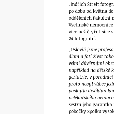
Jindřich Štreit fotog
po dobu od května do
odděleních Fakultní
Vsetínské nemocnice 
více než čtyři tisíce
24 fotografií.
„Oslovili jsme profeso
dlani a fotí život tak
velmi důvěrnými obra
například na dětské k
geriatrie, v porodnic
proto nebyl vůbec jed
poskytla divákům kom
nelékařského nemocn
sestra
jeho garantka 
pobočky Spolku vysok