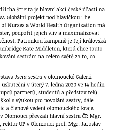
dřicha Štreita je hlavní akcí české účasti na
. Globální projekt pod hlavičkou The
l of Nurses a World Health Organization má
ster, podpořit jejich vliv a maximalizovat
lečnost. Patronkou kampaně je Její královská
ambridge Kate Middleton, která chce touto
kování sestrám na celém světě za to, co
ýstava
Jsem sestra
v olomoucké Galerii
 uskuteční v úterý 7. ledna 2020 ve 14 hodin
tupců partnerů, studentů a představitelů
škol s výukou pro povolání sestry, dále
c a členové vedení olomouckého kraje.
 v Olomouci převzali hlavní sestra ČR Mgr.
, rektor UP v Olomouci prof. Mgr. Jaroslav