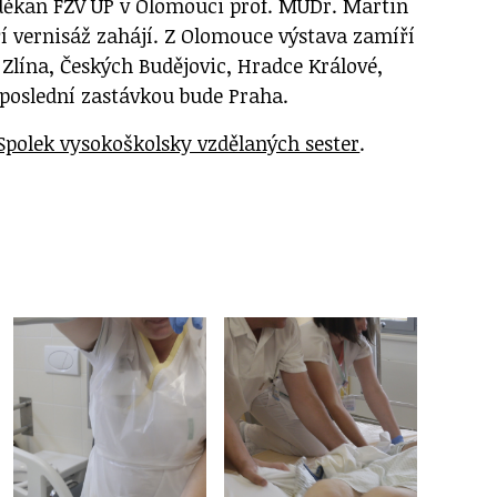
a děkan FZV UP v Olomouci prof. MUDr. Martin
ří vernisáž zahájí. Z Olomouce výstava zamíří
Zlína, Českých Budějovic, Hradce Králové,
 poslední zastávkou bude Praha.
Spolek vysokoškolsky vzdělaných sester
.