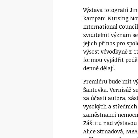
Výstava fotografií Jin
kampani Nursing Now
International Counci
zviditelnit význam se
jejich přínos pro spo
Výsost vévodkyně z C
formou vyjádřit podě
denně dělají.
Premiéru bude mít v
Šantovka. Vernisáž se
za účasti autora, zás
vysokých a středních 
zaměstnanci nemocni
Záštitu nad výstavou
Alice Strnadová, MBA