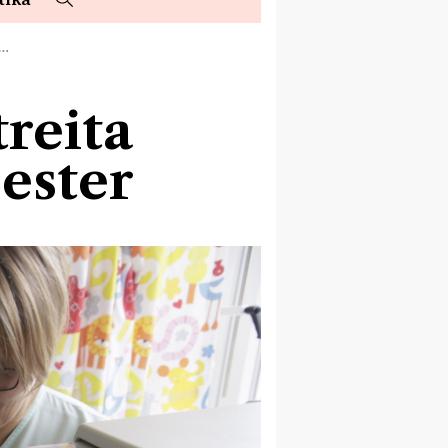
D…
treita
sester