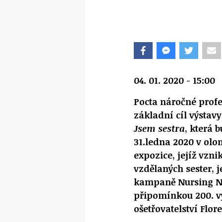
04. 01. 2020 - 15:00
Pocta náročné profes
základní cíl výstavy
Jsem sestra
, která 
31.ledna 2020 v olo
expozice, jejíž vzni
vzdělaných sester, j
kampaně Nursing Now
připomínkou 200. v
ošetřovatelství Flor