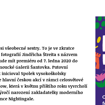
i všeobecné sestry. To je ve zkratce
 fotografií Jindřicha Štreita s názvem
bude mít premiéru od 7. ledna 2020 do
moucké Galerii Šantovka. Putovní
k inicioval Spolek vysokoškolsky
e hlavní českou akcí v rámci celosvětové
, která v květnu příštího roku vyvrcholí
ýročí narození zakladatelky moderního
ence Nightingale.