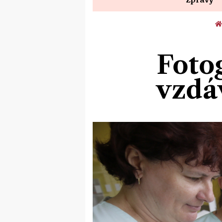
Fotog
vzdáv