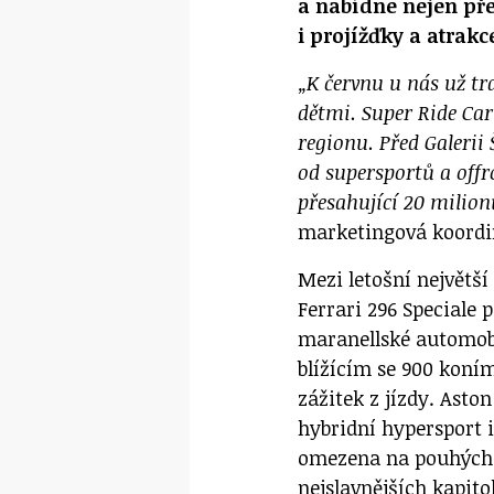
a nabídne nejen pře
i projížďky a atrakc
„K červnu u nás už tr
dětmi. Super Ride Car
regionu. Před Galerii
od supersportů a off
přesahující 20 milio
marketingová koordi
Mezi letošní největší
Ferrari 296 Speciale 
maranellské automob
blížícím se 900 kon
zážitek z jízdy. Asto
hybridní hypersport 
omezena na pouhých 
nejslavnějších kapit