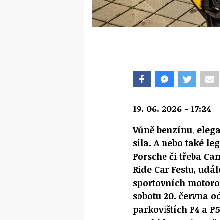
19. 06. 2026 - 17:24
Vůně benzínu, elega
síla. A nebo také l
Porsche či třeba Ca
Ride Car Festu, udál
sportovních motorov
sobotu 20. června o
parkovištích P4 a P