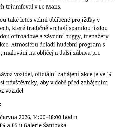
ech triumfoval v Le Mans.
u také letos velmi oblíbené projížďky v
ch, které tradičně vrcholí spanilou jízdou
ou offroadové a závodní buggy, trenažéry
rakce. Atmosféru doladí hudební program s
, malování na obličej a další zábava pro
ávoz vozidel, oficiální zahájení akce je ve 14
osí návštěvníky, aby v době před zahájením
z vozidel.
:
 června 2026, 14:00–18:00 hodin
P4 a P5 u Galerie Šantovka