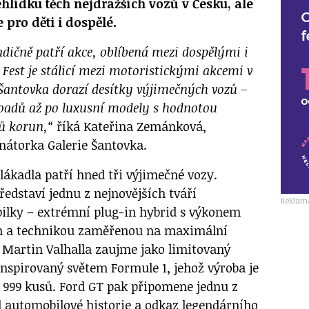
hlídku těch nejdražších vozů v Česku, ale
e pro děti i dospělé.
adičně patří akce, oblíbená mezi dospělými i
 Fest je stálicí mezi motoristickými akcemi v
 Šantovka dorazí desítky výjimečných vozů –
roadů až po luxusní modely s hodnotou
nů korun,“
říká Kateřina Zemánková,
nátorka Galerie Šantovka.
 lákadla patří hned tři výjimečné vozy.
představí jednu z nejnovějších tváří
Reklam
ilky – extrémní plug-in hybrid s výkonem
ím a technikou zaměřenou na maximální
n Martin Valhalla zaujme jako limitovaný
inspirovaný světem Formule 1, jehož výroba je
999 kusů. Ford GT pak připomene jednu z
ol automobilové historie a odkaz legendárního