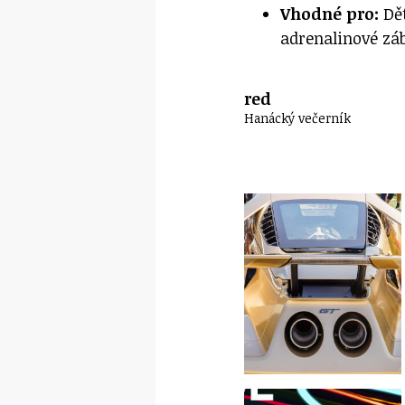
Vhodné pro:
Dě
adrenalinové zá
red
Hanácký večerník