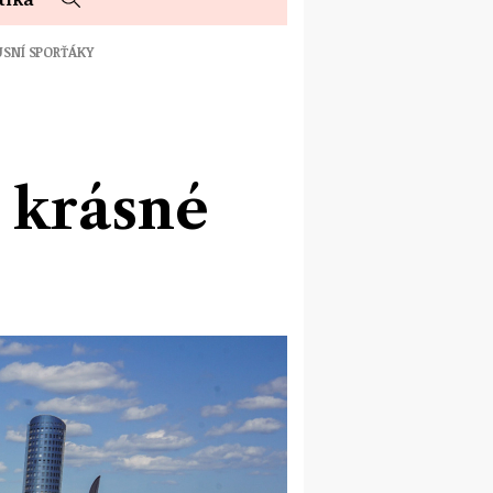
USNÍ SPORŤÁKY
 krásné