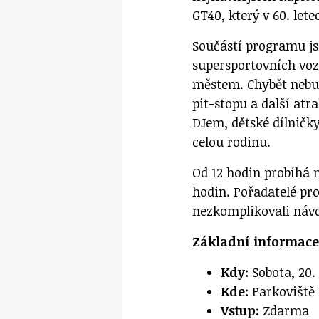
GT40, který v 60. let
Součástí programu jso
supersportovních voze
městem. Chybět nebud
pit-stopu a další at
DJem, dětské dílničky
celou rodinu.
Od 12 hodin probíhá n
hodin. Pořadatelé pr
nezkomplikovali návo
Základní informace
Kdy:
Sobota, 20.
Kde:
Parkoviště 
Vstup:
Zdarma