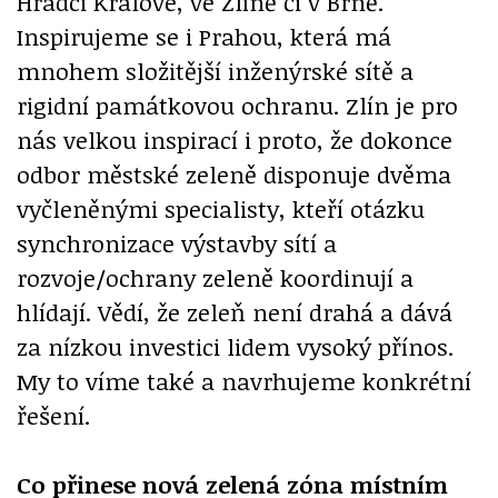
Hradci Králové, ve Zlíně či v Brně.
Inspirujeme se i Prahou, která má
mnohem složitější inženýrské sítě a
rigidní památkovou ochranu. Zlín je pro
nás velkou inspirací i proto, že dokonce
odbor městské zeleně disponuje
dvěma
vyčleněnými specialisty, kteří otázku
synchronizace výstavby sítí a
rozvoje/ochrany zeleně koordinují a
hlídají. Vědí, že zeleň není drahá a dává
za nízkou investici lidem vysoký přínos.
My to víme také a navrhujeme konkrétní
řešení.
Co přinese nová zelená zóna místním