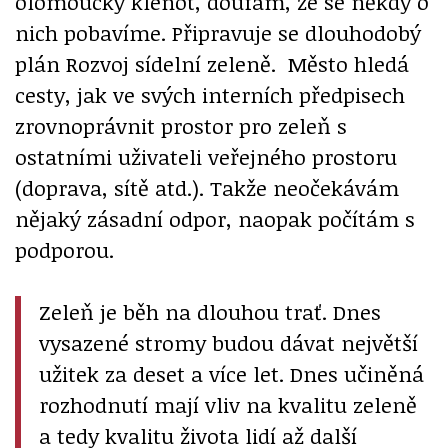
olomoucký klenot, doufám, že se někdy o
nich pobavíme. Připravuje se dlouhodobý
plán Rozvoj sídelní zeleně. Město hledá
cesty, jak ve svých interních předpisech
zrovnoprávnit
prostor pro zeleň s
ostatními uživateli veřejného prostoru
(doprava, sítě atd.). Takže neočekávám
nějaký zásadní odpor, naopak počítám s
podporou.
Zeleň je běh na dlouhou trať. Dnes
vysazené stromy budou dávat největší
užitek za deset a více let. Dnes učiněná
rozhodnutí mají vliv na kvalitu zeleně
a tedy kvalitu života lidí až další