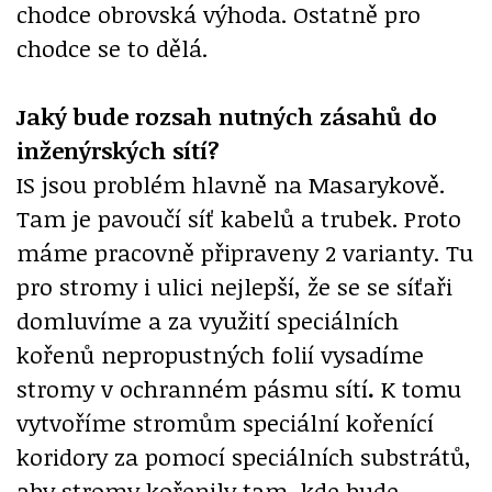
chodce obrovská výhoda. Ostatně pro
chodce se to dělá.
Jaký bude rozsah nutných zásahů do
inženýrských sítí?
IS jsou problém hlavně na Masarykově.
Tam je pavoučí síť kabelů a trubek. Proto
máme pracovně připraveny 2 varianty. Tu
pro stromy i ulici nejlepší, že se se síťaři
domluvíme a za využití speciálních
kořenů nepropustných folií vysadíme
stromy v ochranném pásmu sítí
.
K tomu
vytvoříme stromům speciální kořenící
koridory za pomocí speciálních substrátů,
aby stromy kořenily tam, kde bude