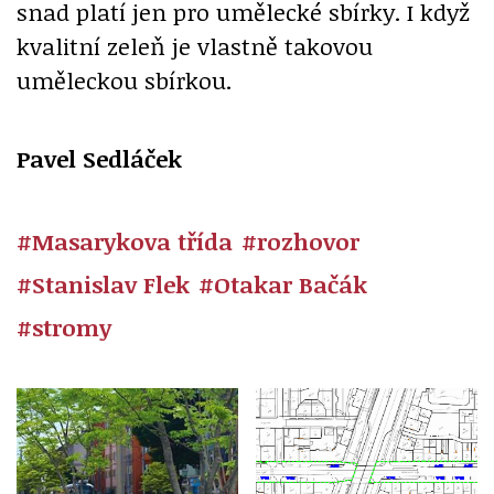
snad platí jen pro umělecké sbírky. I když
kvalitní zeleň je vlastně takovou
uměleckou sbírkou.
Pavel Sedláček
#Masarykova třída
#rozhovor
#Stanislav Flek
#Otakar Bačák
#stromy