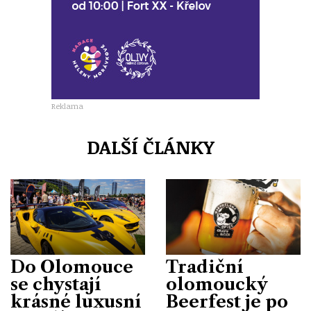
Reklama
DALŠÍ ČLÁNKY
Do Olomouce
Tradiční
se chystají
olomoucký
krásné luxusní
Beerfest je po