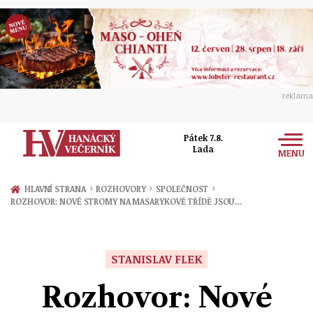
reklama
Pátek 7.8.
Lada
MENU
Zprávy
›
›
›
HLAVNÍ STRANA
ROZHOVORY
SPOLEČNOST
ROZHOVOR: NOVÉ STROMY NA MASARYKOVĚ TŘÍDĚ JSOU…
Rozhovory
Olomouc
Kultura
Politika
Prostějov
STANISLAV FLEK
Společnost
Hudba
Ekonomika
Rozhovor: Nové
Přerov
Sport
Ženy