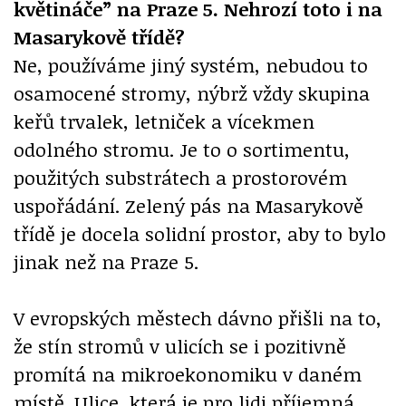
květináče” na Praze 5. Nehrozí toto i na
Masarykově třídě?
Ne, používáme jiný systém, nebudou to
osamocené stromy, nýbrž vždy skupina
keřů trvalek, letniček a vícekmen
odolného stromu. Je to o sortimentu,
použitých substrátech a prostorovém
uspořádání. Zelený pás na Masarykově
třídě je docela solidní prostor, aby to bylo
jinak než na Praze 5.
V evropských městech dávno přišli na to,
že stín stromů v ulicích se i pozitivně
promítá na mikroekonomiku v daném
místě. Ulice, která je pro lidi příjemná