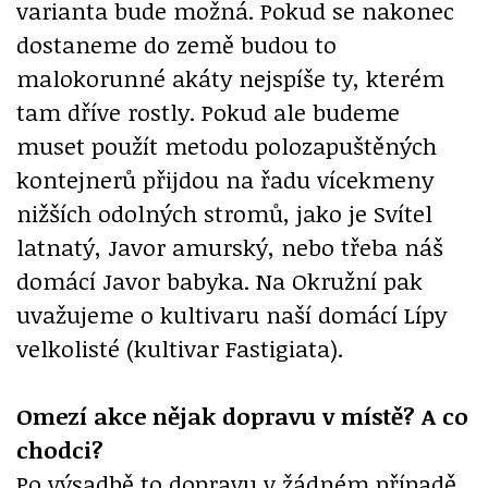
varianta bude možná. Pokud se nakonec
dostaneme do země budou to
malokorunné akáty nejspíše ty, kterém
tam dříve rostly. Pokud ale budeme
muset použít metodu polozapuštěných
kontejnerů přijdou na řadu vícekmeny
nižších odolných stromů, jako je Svítel
latnatý, Javor amurský, nebo třeba náš
domácí Javor babyka. Na Okružní pak
uvažujeme o kultivaru naší domácí Lípy
velkolisté (kultivar Fastigiata).
Omezí akce nějak dopravu v místě? A co
chodci?
Po výsadbě to dopravu v žádném případě