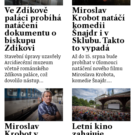
Ve Zdíkově
Miroslav
paláci probíhá
Krobot natáčí
natáčení
komedii
dokumentu o
Šnajdr i v
biskupu
Sklubu. Takto
Zdíkovi
to vypadá
Stavební úpravy uzavřely
Až do 15. srpna bude
Arcidiecézní muzeum
probíhat v Olomouci
včetně románského
natáčení nového filmu
Zdíkova paláce, což
Miroslava Krobota,
dovolilo nástup…
komedie Šnajdr.…
Miroslav
Letní kino
Krobot v
zahajuje