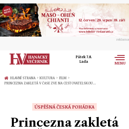
reklama
Pátek 7.8.
Lada
MENU
Zprávy
›
›
›
HLAVNÍ STRANA
KULTURA
FILM
PRINCEZNA ZAKLETÁ V ČASE ZVE NA CESTOVATELSKOU…
Rozhovory
Olomouc
Kultura
Politika
Prostějov
ÚSPĚŠNÁ ČESKÁ POHÁDKA
Společnost
Hudba
Ekonomika
Princezna zakletá
Přerov
Sport
Ženy