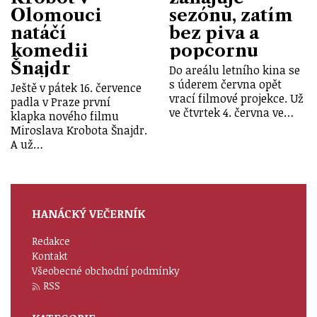
Olomouci
sezónu, zatím
natáčí
bez piva a
komedii
popcornu
Šnajdr
Do areálu letního kina se
s úderem června opět
Ještě v pátek 16. července
vrací filmové projekce. Už
padla v Praze první
ve čtvrtek 4. června ve…
klapka nového filmu
Miroslava Krobota Šnajdr.
A už…
HANÁCKÝ VEČERNÍK
Redakce
Kontakt
Všeobecné obchodní podmínky
RSS