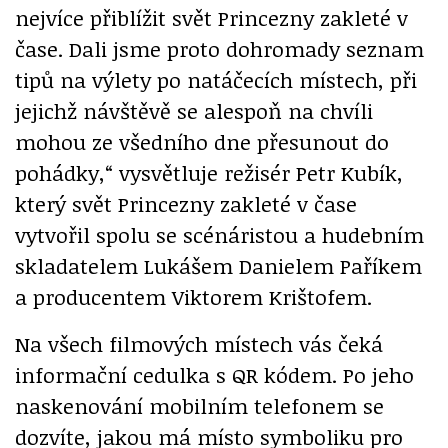
nejvíce přiblížit svět Princezny zakleté v
čase. Dali jsme proto dohromady seznam
tipů na výlety po natáčecích místech, při
jejichž návštěvě se alespoň na chvíli
mohou ze všedního dne přesunout do
pohádky,“ vysvětluje režisér Petr Kubík,
který svět Princezny zakleté v čase
vytvořil spolu se scénáristou a hudebním
skladatelem Lukášem Danielem Paříkem
a producentem Viktorem Krištofem.
Na všech filmových místech vás čeká
informační cedulka s QR kódem. Po jeho
naskenování mobilním telefonem se
dozvíte, jakou má místo symboliku pro