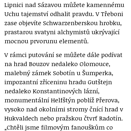
Lipnici nad Sázavou můžete kamennému
Uchu tajemství odhalit pravdu. V Třeboni
zase objevíte Schwarzenberskou hrobku,
prastarou svatyni alchymistů ukrývající
mocnou prvorunu elementů.
V rámci putování se můžete dále podívat
na hrad Bouzov nedaleko Olomouce,
malebný zámek Sobotín u Šumperka,
impozantní zříceninu hradu Gutštejn
nedaleko Konstantinových lázní,
monumentální Helfštýn poblíž Přerova,
vysoko nad okolními stromy čnící hrad v
Hukvaldech nebo pražskou čtvrť Radotín.
„Chtěli jsme filmovým fanouškům co