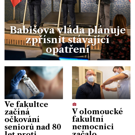
Babišova vláda plánuje
zpřísnit stávající
opatření
Ve fakultce
V olomoucké
začíná
fakultní
očkování
nemocnici
seniorů nad 80
začalo
let proti