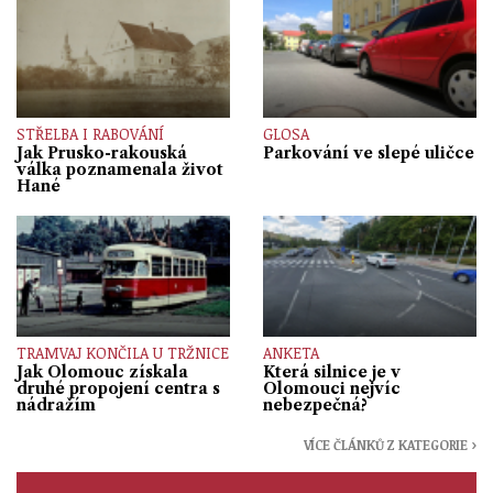
STŘELBA I RABOVÁNÍ
GLOSA
Jak Prusko-rakouská
Parkování ve slepé uličce
válka poznamenala život
Hané
TRAMVAJ KONČILA U TRŽNICE
ANKETA
Jak Olomouc získala
Která silnice je v
druhé propojení centra s
Olomouci nejvíc
nádražím
nebezpečná?
VÍCE ČLÁNKŮ Z KATEGORIE ›