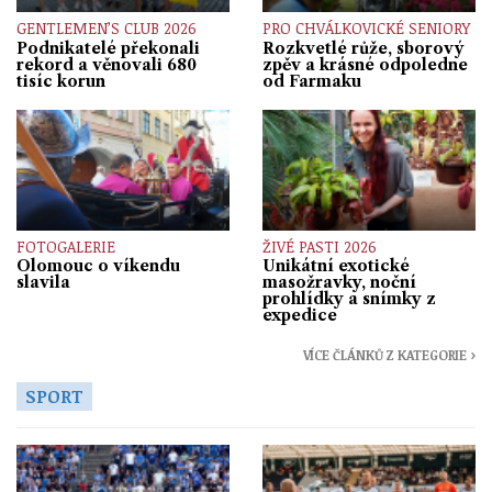
GENTLEMEN’S CLUB 2026
PRO CHVÁLKOVICKÉ SENIORY
Podnikatelé překonali
Rozkvetlé růže, sborový
rekord a věnovali 680
zpěv a krásné odpoledne
tisíc korun
od Farmaku
FOTOGALERIE
ŽIVÉ PASTI 2026
Olomouc o víkendu
Unikátní exotické
slavila
masožravky, noční
prohlídky a snímky z
expedice
VÍCE ČLÁNKŮ Z KATEGORIE ›
SPORT