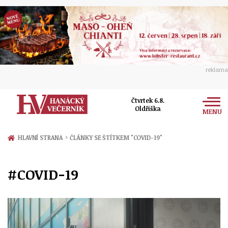
reklama
Čtvrtek 6.8.
Oldřiška
MENU
Zprávy
›
HLAVNÍ STRANA
ČLÁNKY SE ŠTÍTKEM "COVID-19"
Rozhovory
Olomouc
#COVID-19
Kultura
Politika
Prostějov
Společnost
Hudba
Ekonomika
Přerov
Sport
Ženy