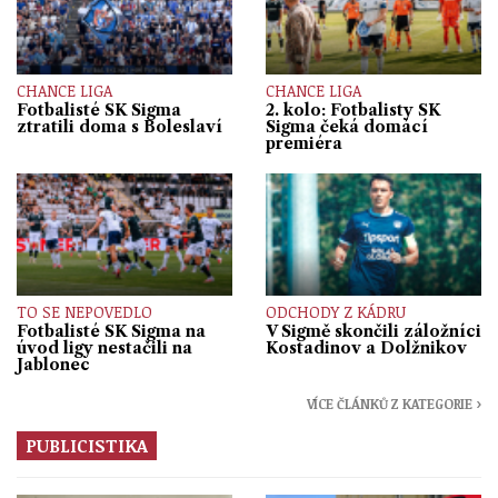
CHANCE LIGA
CHANCE LIGA
Fotbalisté SK Sigma
2. kolo: Fotbalisty SK
ztratili doma s Boleslaví
Sigma čeká domácí
premiéra
TO SE NEPOVEDLO
ODCHODY Z KÁDRU
Fotbalisté SK Sigma na
V Sigmě skončili záložníci
úvod ligy nestačili na
Kostadinov a Dolžnikov
Jablonec
VÍCE ČLÁNKŮ Z KATEGORIE ›
PUBLICISTIKA