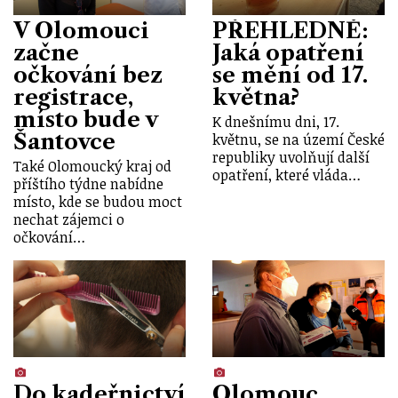
V Olomouci
PŘEHLEDNĚ:
začne
Jaká opatření
očkování bez
se mění od 17.
registrace,
května?
místo bude v
K dnešnímu dni, 17.
Šantovce
květnu, se na území České
republiky uvolňují další
Také Olomoucký kraj od
opatření, které vláda…
příštího týdne nabídne
místo, kde se budou moct
nechat zájemci o
očkování…
Do kadeřnictví
Olomouc