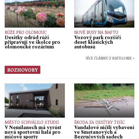
RŮŽE PRO OLOMOUC
NOVÉ BUSY NA NAFTU
Desítky odrůd růží
Vozový park rozšíří
připravují ve školce pro
deset klasických
olomoucké rozárium
autobusů
VÍCE ČLÁNKŮ Z KATEGORIE ›
ROZHOVORY
MĚSTO SCHVÁLILO STUDII
ŠKODA ZA DESÍTKY TISÍC
V Nemilanech má vyrůst
Vandalové ničili vybavení
nová sportovní hala pro
ve Smetanových a
míčové sporty
Bezručových sadech