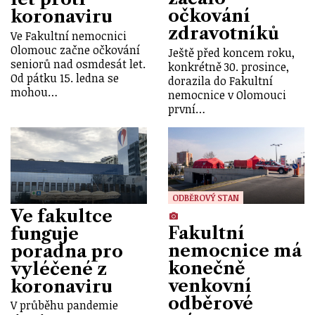
očkování
koronaviru
zdravotníků
Ve Fakultní nemocnici
Olomouc začne očkování
Ještě před koncem roku,
seniorů nad osmdesát let.
konkrétně 30. prosince,
Od pátku 15. ledna se
dorazila do Fakultní
mohou…
nemocnice v Olomouci
první…
ODBĚROVÝ STAN
Ve fakultce
Fakultní
funguje
nemocnice má
poradna pro
konečně
vyléčené z
venkovní
koronaviru
odběrové
V průběhu pandemie