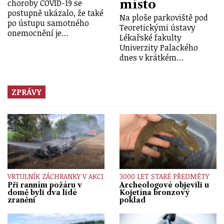
místo
choroby COVID-19 se
postupně ukázalo, že také
Na ploše parkoviště pod
po ústupu samotného
Teoretickými ústavy
onemocnění je…
Lékařské fakulty
Univerzity Palackého
dnes v krátkém…
ZPRÁVY
VRTULNÍK ZÁCHRANKY V AKCI
3000 LET STARÉ PŘEDMĚTY
Při ranním požáru v
Archeologové objevili u
domě byli dva lidé
Kojetína bronzový
zraněni
poklad