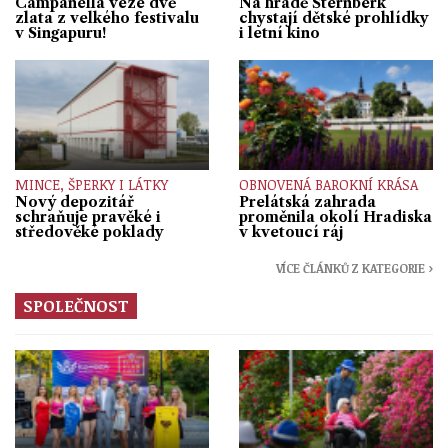
Campanella veze dvě
Na hradě Šternberk
zlata z velkého festivalu
chystají dětské prohlídky
v Singapuru!
i letní kino
MINCE, ŠPERKY I LÁTKY
OBNOVENÁ BAROKNÍ KRÁSA
Nový depozitář
Prelátská zahrada
schraňuje pravěké i
proměnila okolí Hradiska
středověké poklady
v kvetoucí ráj
VÍCE ČLÁNKŮ Z KATEGORIE ›
SPOLEČNOST