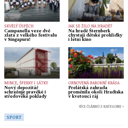
SKVĚLÝ ÚSPĚCH
JAK SE ŽILO NA HRADĚ?
Campanella veze dvě
Na hradě Šternberk
zlata z velkého festivalu
chystají dětské prohlídky
v Singapuru!
i letní kino
MINCE, ŠPERKY I LÁTKY
OBNOVENÁ BAROKNÍ KRÁSA
Nový depozitář
Prelátská zahrada
schraňuje pravěké i
proměnila okolí Hradiska
středověké poklady
v kvetoucí ráj
VÍCE ČLÁNKŮ Z KATEGORIE ›
SPORT