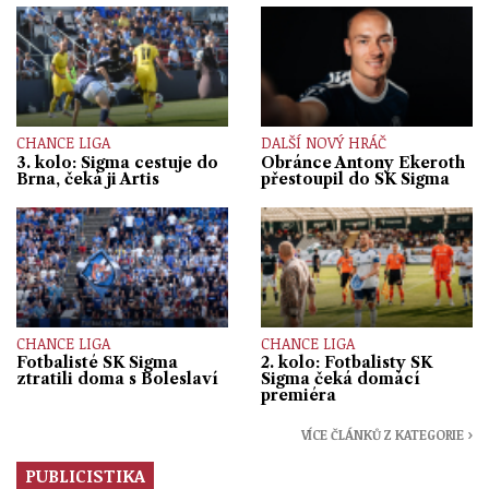
CHANCE LIGA
DALŠÍ NOVÝ HRÁČ
3. kolo: Sigma cestuje do
Obránce Antony Ekeroth
Brna, čeká ji Artis
přestoupil do SK Sigma
CHANCE LIGA
CHANCE LIGA
Fotbalisté SK Sigma
2. kolo: Fotbalisty SK
ztratili doma s Boleslaví
Sigma čeká domácí
premiéra
VÍCE ČLÁNKŮ Z KATEGORIE ›
PUBLICISTIKA