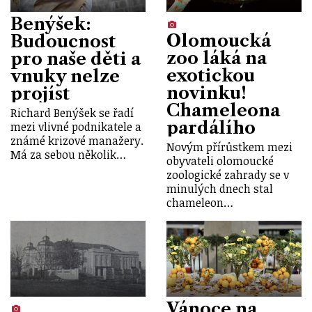
Benýšek:
Olomoucká
Budoucnost
zoo láká na
pro naše děti a
exotickou
vnuky nelze
novinku!
projíst
Chameleona
Richard Benýšek se řadí
pardálího
mezi vlivné podnikatele a
známé krizové manažery.
Novým přírůstkem mezi
Má za sebou několik…
obyvateli olomoucké
zoologické zahrady se v
minulých dnech stal
chameleon…
Vánoce na