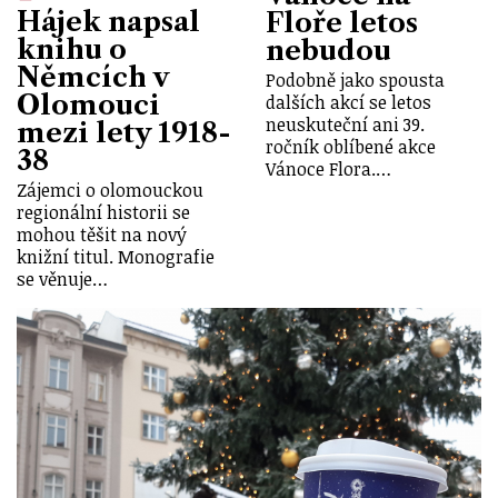
Hájek napsal
Floře letos
knihu o
nebudou
Němcích v
Podobně jako spousta
Olomouci
dalších akcí se letos
neuskuteční ani 39.
mezi lety 1918-
ročník oblíbené akce
38
Vánoce Flora.…
Zájemci o olomouckou
regionální historii se
mohou těšit na nový
knižní titul. Monografie
se věnuje…