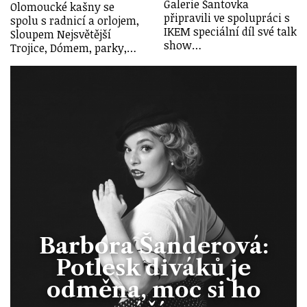
Galerie Šantovka
Olomoucké kašny se
připravili ve spolupráci s
spolu s radnicí a orlojem,
IKEM speciální díl své talk
Sloupem Nejsvětější
show…
Trojice, Dómem, parky,…
Barbora Šanderová:
Potlesk diváků je
odměna, moc si ho