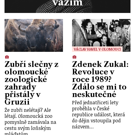
vážím
VÁCLAV HAVEL V OLOMOUCI
Zubří slečny z
Zdenek Zukal:
olomoucké
Revoluce v
zoologické
roce 1989?
zahrady
Zdálo se mi to
přistály v
neskutečné
Gruzii
Před jednatřiceti lety
proběhla v České
Že zubři nelétají? Ale
republice událost, která
létají. Olomoucká zoo
do dějin vstoupila pod
pomyslně zamávala na
názvem…
cestu svým loňským
mláďatům.…