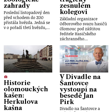
zahrady
zesnulém
kolegovi
Poslední listopadový den
před vchodem do ZOO
Základní organizace
přistála hvězda. Jedná se
Odborového svazu hasičů
v o pořadí třetí hvězdu,…
Olomouc pod záštitou
ředitele Hasičského
záchranného…
V Divadle na
Historie
Šantovce
olomouckých
vystoupí na
kašen:
besedě Jan
Herkulova
Pirk
kašna
Divadlo na Šantovce a