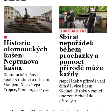
TOMÁŠ KONEČNÝ
Sbírat
Historie
nepořádek
olomouckých
během
kašen:
procházky a
Neptunova
pomoct
kašna
přírodě může
každý
Olomoucké kašny se
spolu s radnicí a orlojem,
Nepořádek v přírodě vadí
Sloupem Nejsvětější
čím dál více lidem.
Trojice, Dómem, parky,…
Školáci už roky v rámci
Dne země chodí do
přírody s…
1
...
19
...
33
34
35
36
37
38
39
...
54
...
72