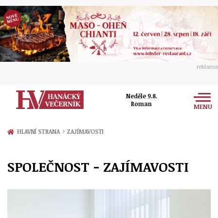
reklama
Neděle 9.8.
Roman
MENU
Zprávy
›
HLAVNÍ STRANA
ZAJÍMAVOSTI
Rozhovory
Olomouc
SPOLEČNOST - ZAJÍMAVOSTI
Kultura
Politika
Prostějov
Společnost
Hudba
Ekonomika
Přerov
Sport
Ženy