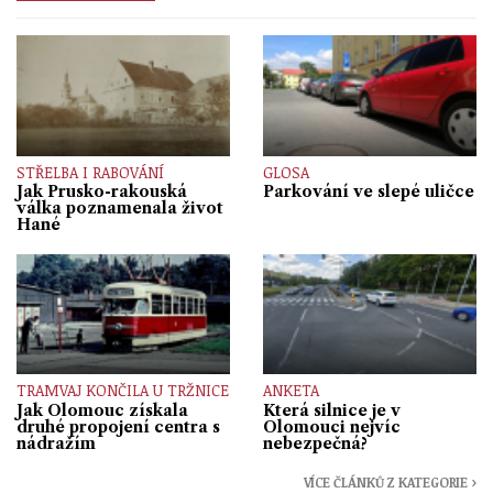
STŘELBA I RABOVÁNÍ
GLOSA
Jak Prusko-rakouská
Parkování ve slepé uličce
válka poznamenala život
Hané
TRAMVAJ KONČILA U TRŽNICE
ANKETA
Jak Olomouc získala
Která silnice je v
druhé propojení centra s
Olomouci nejvíc
nádražím
nebezpečná?
VÍCE ČLÁNKŮ Z KATEGORIE ›