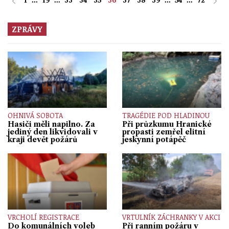
ZPRÁVY
OHNIVÁ SOBOTA
TRAGÉDIE POD HLADINOU
Hasiči měli napilno. Za
Při průzkumu Hranické
jediný den likvidovali v
propasti zemřel elitní
kraji devět požárů
jeskynní potápěč
VRCHOLÍ REGISTRACE
VRTULNÍK ZÁCHRANKY V AKCI
Do komunálních voleb
Při ranním požáru v