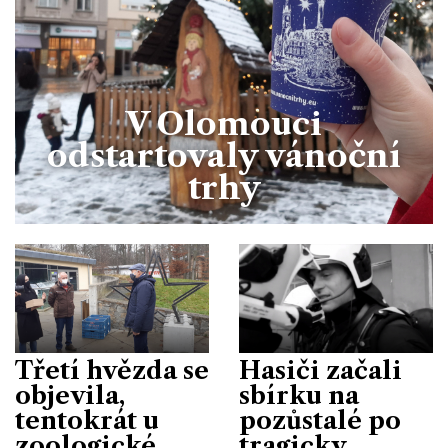
V Olomouci
odstartovaly vánoční
trhy
Třetí hvězda se
Hasiči začali
objevila,
sbírku na
tentokrát u
pozůstalé po
zoologické
tragicky