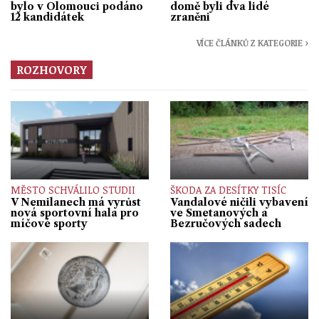
bylo v Olomouci podáno
domě byli dva lidé
12 kandidátek
zraněni
VÍCE ČLÁNKŮ Z KATEGORIE ›
ROZHOVORY
MĚSTO SCHVÁLILO STUDII
ŠKODA ZA DESÍTKY TISÍC
V Nemilanech má vyrůst
Vandalové ničili vybavení
nová sportovní hala pro
ve Smetanových a
míčové sporty
Bezručových sadech