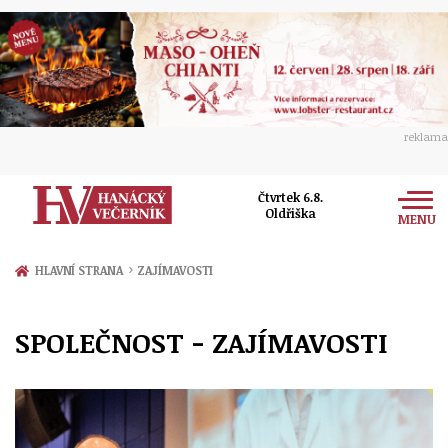
reklama
Čtvrtek 6.8.
Oldřiška
MENU
Zprávy
›
HLAVNÍ STRANA
ZAJÍMAVOSTI
Rozhovory
Olomouc
SPOLEČNOST - ZAJÍMAVOSTI
Kultura
Politika
Prostějov
Společnost
Hudba
Ekonomika
Přerov
Sport
Ženy