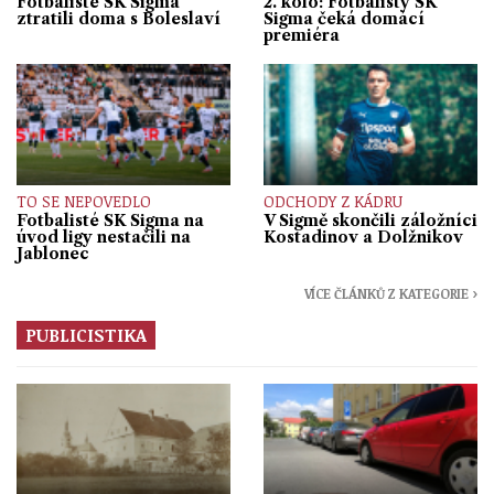
Fotbalisté SK Sigma
2. kolo: Fotbalisty SK
ztratili doma s Boleslaví
Sigma čeká domácí
premiéra
TO SE NEPOVEDLO
ODCHODY Z KÁDRU
Fotbalisté SK Sigma na
V Sigmě skončili záložníci
úvod ligy nestačili na
Kostadinov a Dolžnikov
Jablonec
VÍCE ČLÁNKŮ Z KATEGORIE ›
PUBLICISTIKA