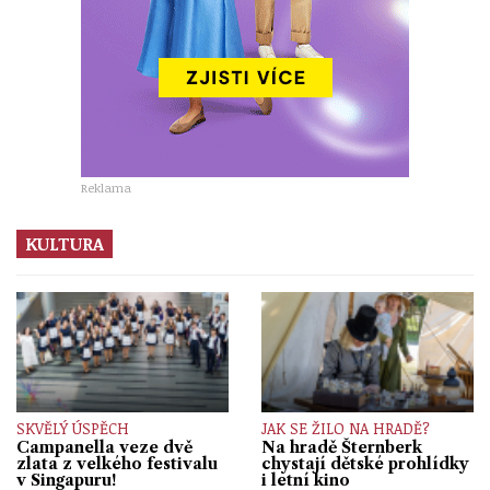
Reklama
KULTURA
SKVĚLÝ ÚSPĚCH
JAK SE ŽILO NA HRADĚ?
Campanella veze dvě
Na hradě Šternberk
zlata z velkého festivalu
chystají dětské prohlídky
v Singapuru!
i letní kino