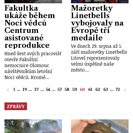
Fakultka
Mažoretky
ukáže během
Linetbells
Noci vědců
vybojovaly na
Centrum
Evropě tři
asistované
medaile
reprodukce
Ve dnech 29. srpna až 1.
září mažoretky Linetbells
Hned šest svých pracovišť
Litovel reprezentovaly
otevře Fakultní
velmi úspěšně naše
nemocnice Olomouc
město…
návštěvníkům letošní
Noci vědců. Kromě…
1
...
19
...
37
...
54
...
57
58
59
60
61
62
63
...
72
ZPRÁVY