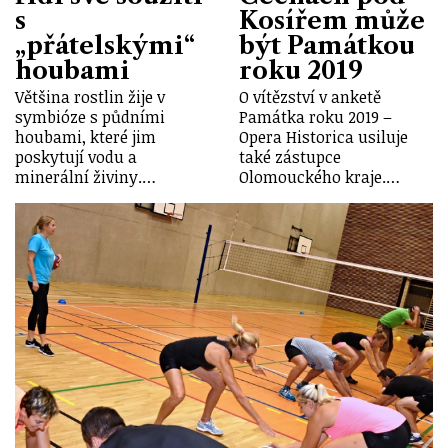
s
Kosířem může
„přátelskými“
být Památkou
houbami
roku 2019
Většina rostlin žije v
O vítězství v anketě
symbióze s půdními
Památka roku 2019 –
houbami, které jim
Opera Historica usiluje
poskytují vodu a
také zástupce
minerální živiny.…
Olomouckého kraje.…