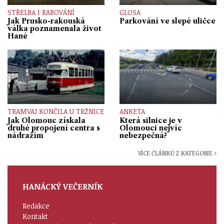
STŘELBA I RABOVÁNÍ
GLOSA
Jak Prusko-rakouská
Parkování ve slepé uličce
válka poznamenala život
Hané
TRAMVAJ KONČILA U TRŽNICE
ANKETA
Jak Olomouc získala
Která silnice je v
druhé propojení centra s
Olomouci nejvíc
nádražím
nebezpečná?
VÍCE ČLÁNKŮ Z KATEGORIE ›
HANÁCKÝ VEČERNÍK
Redakce
Kontakt