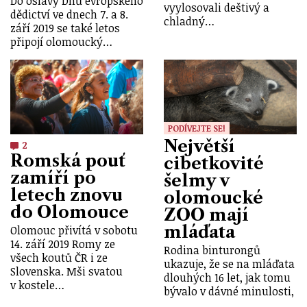
Do oslavy Dnů evropského
vyylosovali deštivý a
dědictví ve dnech 7. a 8.
chladný…
září 2019 se také letos
připojí olomoucký…
PODÍVEJTE SE!
Největší
2
Romská pouť
cibetkovité
zamíří po
šelmy v
letech znovu
olomoucké
do Olomouce
ZOO mají
mláďata
Olomouc přivítá v sobotu
14. září 2019 Romy ze
Rodina binturongů
všech koutů ČR i ze
ukazuje, že se na mláďata
Slovenska. Mši svatou
dlouhých 16 let, jak tomu
v kostele…
bývalo v dávné minulosti,
…