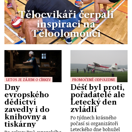
Tělocvikáři čerpali
inspiraci na
Těloolomouci
LETOS JE ZÁJEM O CÍRKEV
PROMOČENÉ ODPOLEDNE
Dny
Déšť byl proti,
evropského
pořadatelé ale
dědictví
Letecký den
zavedly i do
zvládli
knihovny a
Po týdnech krásného
tiskárny
počasí si organizátoři
Leteckého dne bohužel