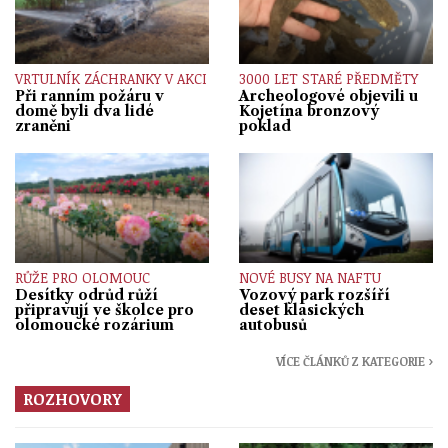
VRTULNÍK ZÁCHRANKY V AKCI
3000 LET STARÉ PŘEDMĚTY
Při ranním požáru v
Archeologové objevili u
domě byli dva lidé
Kojetína bronzový
zraněni
poklad
RŮŽE PRO OLOMOUC
NOVÉ BUSY NA NAFTU
Desítky odrůd růží
Vozový park rozšíří
připravují ve školce pro
deset klasických
olomoucké rozárium
autobusů
VÍCE ČLÁNKŮ Z KATEGORIE ›
ROZHOVORY