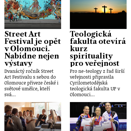
Street Art
Teologická
Festival je opět
fakulta otevírá
v Olomouci.
kurz
Nabídne nejen
spirituality
výstavy
pro veřejnost
Dvanáctý ročník Street
Pro ne-teology z řad širší
Art Festivalu s sebou do
veřejnosti připravila
Olomouce přiveze české i
Cyrilometodějská
světové umělce, kteří
teologická fakulta UP v
svá…
Olomouci…