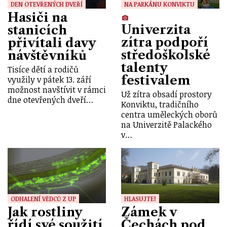
DEN OTEVŘENÝCH DVEŘÍ
NA PARKÁNU KONVIKTU
Hasiči na
Univerzita
stanicích
zítra podpoří
přivítali davy
středoškolské
návštěvníků
talenty
Tisíce dětí a rodičů
festivalem
využily v pátek 13. září
možnost navštívit v rámci
Už zítra obsadí prostory
dne otevřených dveří…
Konviktu, tradičního
centra uměleckých oborů
na Univerzitě Palackého
v…
ODHALENÍ VĚDCŮ Z UP
HLASUJTE!
Jak rostliny
Zámek v
řídí své soužití
Čechách pod