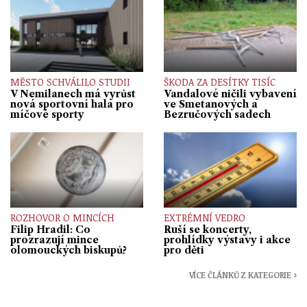
MĚSTO SCHVÁLILO STUDII
ŠKODA ZA DESÍTKY TISÍC
V Nemilanech má vyrůst
Vandalové ničili vybavení
nová sportovní hala pro
ve Smetanových a
míčové sporty
Bezručových sadech
ROZHOVOR O MINCÍCH
EXTRÉMNÍ VEDRO
Filip Hradil: Co
Ruší se koncerty,
prozrazují mince
prohlídky výstavy i akce
olomouckých biskupů?
pro děti
VÍCE ČLÁNKŮ Z KATEGORIE ›