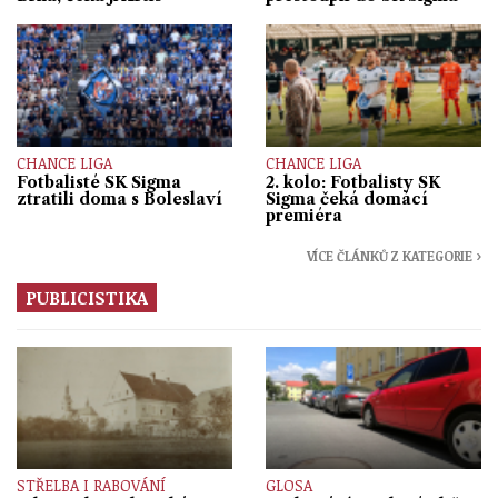
CHANCE LIGA
CHANCE LIGA
Fotbalisté SK Sigma
2. kolo: Fotbalisty SK
ztratili doma s Boleslaví
Sigma čeká domácí
premiéra
VÍCE ČLÁNKŮ Z KATEGORIE ›
PUBLICISTIKA
STŘELBA I RABOVÁNÍ
GLOSA