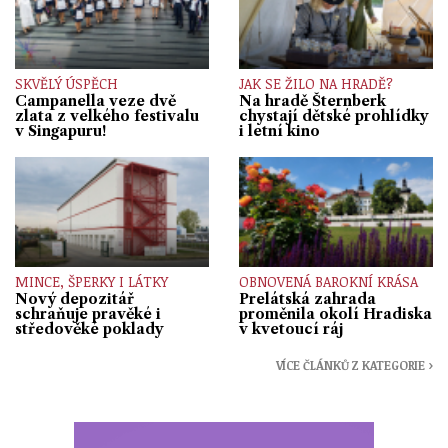
SKVĚLÝ ÚSPĚCH
JAK SE ŽILO NA HRADĚ?
Campanella veze dvě
Na hradě Šternberk
zlata z velkého festivalu
chystají dětské prohlídky
v Singapuru!
i letní kino
MINCE, ŠPERKY I LÁTKY
OBNOVENÁ BAROKNÍ KRÁSA
Nový depozitář
Prelátská zahrada
schraňuje pravěké i
proměnila okolí Hradiska
středověké poklady
v kvetoucí ráj
VÍCE ČLÁNKŮ Z KATEGORIE ›