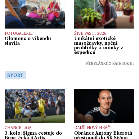
FOTOGALERIE
ŽIVÉ PASTI 2026
Olomouc o víkendu
Unikátní exotické
slavila
masožravky, noční
prohlídky a snímky z
expedice
VÍCE ČLÁNKŮ Z KATEGORIE ›
SPORT
CHANCE LIGA
DALŠÍ NOVÝ HRÁČ
3. kolo: Sigma cestuje do
Obránce Antony Ekeroth
Brna, čeká ji Artis
přestoupil do SK Sigma