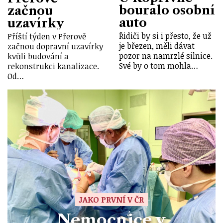
bouralo osobní
začnou
auto
uzavírky
Řidiči by si i přesto, že už
Příští týden v Přerově
je březen, měli dávat
začnou dopravní uzavírky
pozor na namrzlé silnice.
kvůli budování a
Své by o tom mohla…
rekonstrukci kanalizace.
Od…
JAKO PRVNÍ V ČR
Nemocnice v