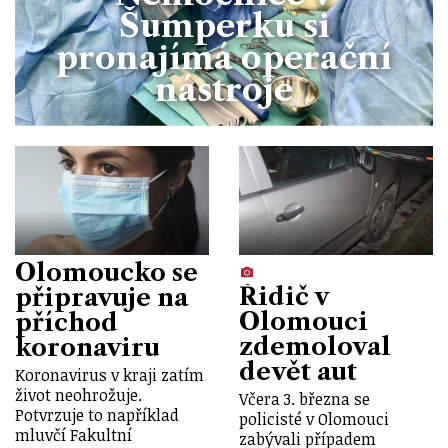
Šumperku si
pronajímá operační
nástroje
Olomoucko se
Řidič v
připravuje na
Olomouci
příchod
zdemoloval
koronaviru
devět aut
Koronavirus v kraji zatím
život neohrožuje.
Včera 3. března se
Potvrzuje to například
policisté v Olomouci
mluvčí Fakultní
zabývali případem