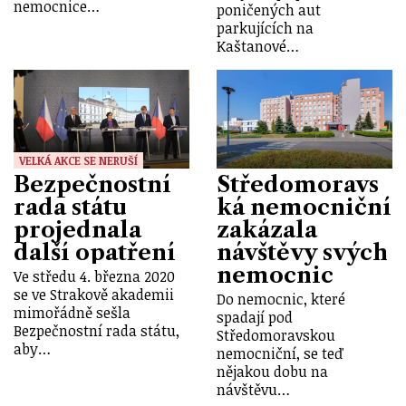
nemocnice…
poničených aut
parkujících na
Kaštanové…
VELKÁ AKCE SE NERUŠÍ
Bezpečnostní
Středomoravs
rada státu
ká nemocniční
projednala
zakázala
další opatření
návštěvy svých
nemocnic
Ve středu 4. března 2020
se ve Strakově akademii
Do nemocnic, které
mimořádně sešla
spadají pod
Bezpečnostní rada státu,
Středomoravskou
aby…
nemocniční, se teď
nějakou dobu na
návštěvu…