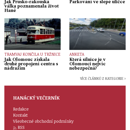
Jak Prusko-rakouská
Parkování ve slepé uličce
válka poznamenala život
Hané
TRAMVAJ KONČILA U TRŽNICE
ANKETA
Jak Olomouc získala
Která silnice je v
druhé propojení centra s
Olomouci nejvíc
nádražím
nebezpečná?
VÍCE ČLÁNKŮ Z KATEGORIE ›
HANÁCKÝ VEČERNÍK
Redakce
Kontakt
Všeobecné obchodní podmínky
RSS