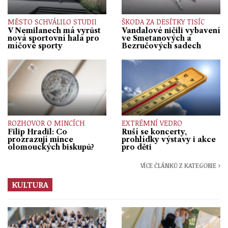
MĚSTO SCHVÁLILO STUDII
ŠKODA ZA DESÍTKY TISÍC
V Nemilanech má vyrůst
Vandalové ničili vybavení
nová sportovní hala pro
ve Smetanových a
míčové sporty
Bezručových sadech
ROZHOVOR O MINCÍCH
EXTRÉMNÍ VEDRO
Filip Hradil: Co
Ruší se koncerty,
prozrazují mince
prohlídky výstavy i akce
olomouckých biskupů?
pro děti
VÍCE ČLÁNKŮ Z KATEGORIE ›
KULTURA