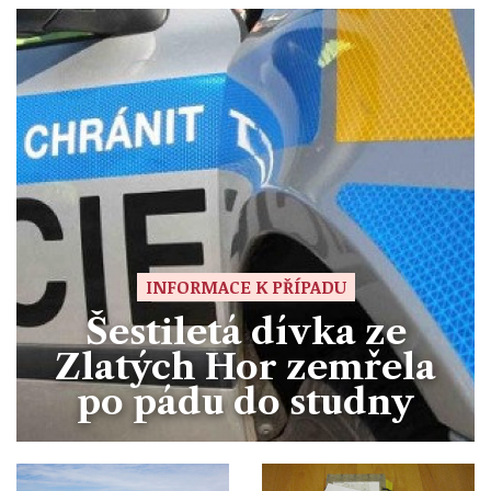
INFORMACE K PŘÍPADU
Šestiletá dívka ze
Zlatých Hor zemřela
po pádu do studny