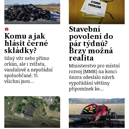
Stavební
Komu a jak
povolení do
hlásit černé
pár týdnů?
skládky?
Brzy možná
realita
Silný vítr nebo přímo
orkán, ale i zvířata,
Ministerstvo pro místní
vandalové a nepořádní
rozvoj (MMR) na konci
spoluobčané. Ti
února odeslalo návrh
všichni jsou…
vypořádání většiny
připomínek ke…