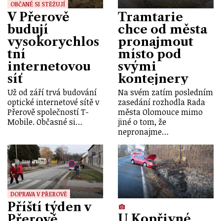
OBČANÉ SI STĚŽUJÍ
V Přerově
Tramtarie
budují
chce od města
vysokorychlos
pronajmout
tní
místo pod
internetovou
svými
síť
kontejnery
Už od září trvá budování
Na svém zatím posledním
optické internetové sítě v
zasedání rozhodla Rada
Přerově společností T-
města Olomouce mimo
Mobile. Občasné si…
jiné o tom, že
nepronajme…
DOPRAVA V PŘEROVĚ
Příští týden v
U Kopřivné
Přerově