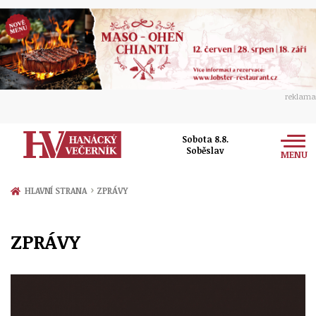
reklama
Sobota 8.8.
Soběslav
MENU
Zprávy
›
HLAVNÍ STRANA
ZPRÁVY
Rozhovory
Olomouc
ZPRÁVY
Kultura
Politika
Prostějov
Společnost
Hudba
Ekonomika
Přerov
Sport
Ženy