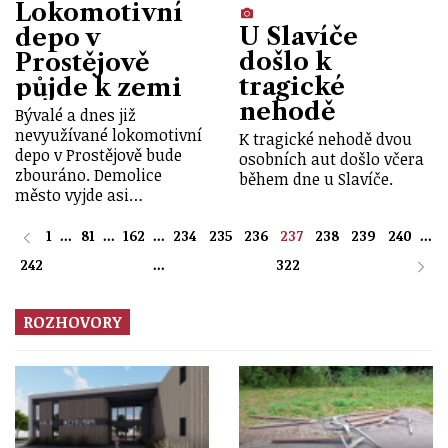
Lokomotivní
U Slavíče
depo v
došlo k
Prostějově
tragické
půjde k zemi
nehodě
Bývalé a dnes již
nevyužívané lokomotivní
K tragické nehodě dvou
depo v Prostějově bude
osobních aut došlo včera
zbouráno. Demolice
během dne u Slavíče.
město vyjde asi…
1
...
81
...
162
...
234
235
236
237
238
239
240
...
242
...
322
ROZHOVORY