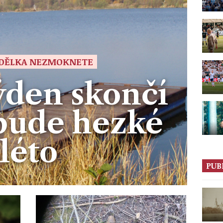
DĚLKA NEZMOKNETE
týden skončí
 bude hezké
léto
PUB