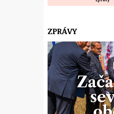
ZPRÁVY
Zača
se
ob