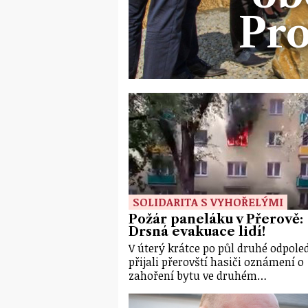
Pro
SOLIDARITA S VYHOŘELÝMI
Požár paneláku v Přerově:
Drsná evakuace lidí!
V úterý krátce po půl druhé odpole
přijali přerovští hasiči oznámení o
zahoření bytu ve druhém…