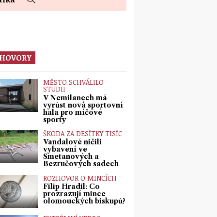
HOVORY
MĚSTO SCHVÁLILO
STUDII
V Nemilanech má
vyrůst nová sportovní
hala pro míčové
sporty
ŠKODA ZA DESÍTKY TISÍC
Vandalové ničili
vybavení ve
Smetanových a
Bezručových sadech
ROZHOVOR O MINCÍCH
Filip Hradil: Co
prozrazují mince
olomouckých biskupů?