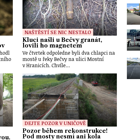
NAŠTĚSTÍ SE NIC NESTALO
Kluci našli u Bečvy granát,
ov
lovili ho magnetem
zhodl
Ve čtvrtek odpoledne byli dva chlapci na
tního
mostě u řeky Bečvy na ulici Mostní
v Hranicích. Chvíle…
DEJTE POZOR V UNIČOVĚ
Pozor během rekonstrukce!
Pod mosty nesmí ani kola
vou.