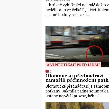
K hrůzně vyhlížející nehodě došlo v
neděli ráno ve Velké Bystřici. Kole
sedmé hodiny se srazil…
ANI NEUTÍKAJÍ PŘED LIDMI
1
Olomoucké přednádraží
zamořili přemnožení potk
Olomoucké přednádraží je zamoře
potkany. Jakmile padne soumrak a
ustane největší provoz, běhají…