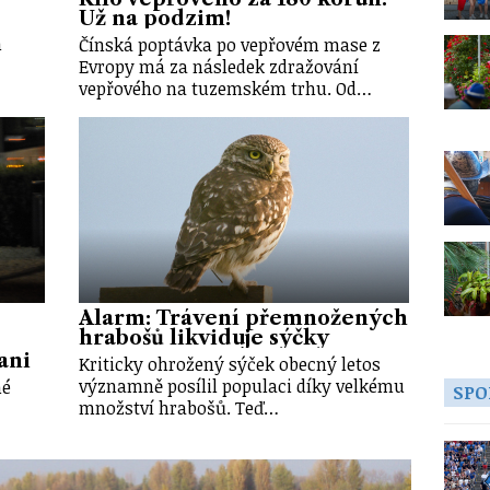
Už na podzim!
m
Čínská poptávka po vepřovém mase z
Evropy má za následek zdražování
vepřového na tuzemském trhu. Od…
Alarm: Trávení přemnožených
hrabošů likviduje sýčky
ani
Kriticky ohrožený sýček obecný letos
významně posílil populaci díky velkému
né
SPO
množství hrabošů. Teď…