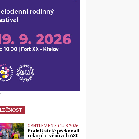
a
LEČNOST
GENTLEMEN’S CLUB 2026
Podnikatelé překonali
rekord a věnovali 680