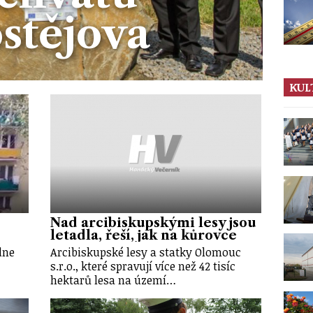
stějova
KUL
Nad arcibiskupskými lesy jsou
letadla, řeší, jak na kůrovce
dne
Arcibiskupské lesy a statky Olomouc
s.r.o., které spravují více než 42 tisíc
hektarů lesa na území…