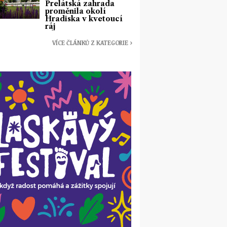
Prelátská zahrada
proměnila okolí
Hradiska v kvetoucí
ráj
VÍCE ČLÁNKŮ Z KATEGORIE ›