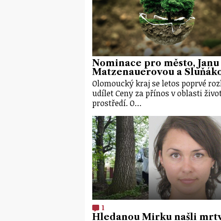
Nominace pro město, Janu
Matzenauerovou a Sluňák
Olomoucký kraj se letos poprvé ro
udílet Ceny za přínos v oblasti živo
prostředí. O…
1
Hledanou Mirku našli mrt