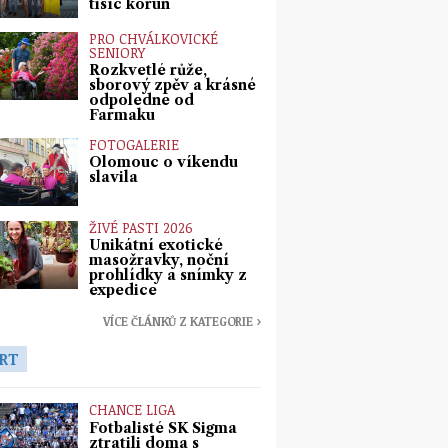
tisíc korun
PRO CHVÁLKOVICKÉ
SENIORY
Rozkvetlé růže,
sborový zpěv a krásné
odpoledne od
Farmaku
FOTOGALERIE
Olomouc o víkendu
slavila
ŽIVÉ PASTI 2026
Unikátní exotické
masožravky, noční
prohlídky a snímky z
expedice
VÍCE ČLÁNKŮ Z KATEGORIE ›
RT
CHANCE LIGA
Fotbalisté SK Sigma
ztratili doma s