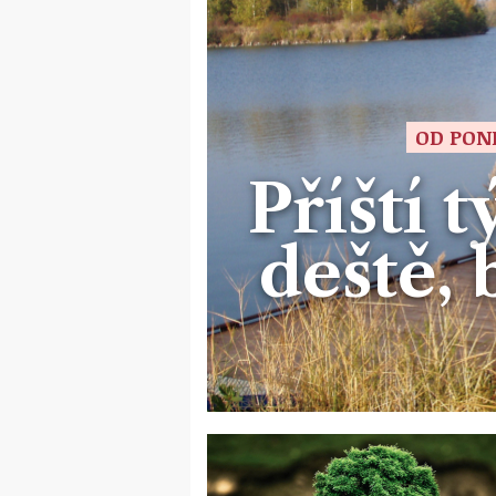
OD PON
Příští 
deště,