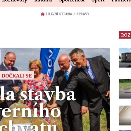
›
HLAVNÍ STRANA
ZPRÁVY
ROZ
DOČKALI SE
la stavba
verního
chvatu