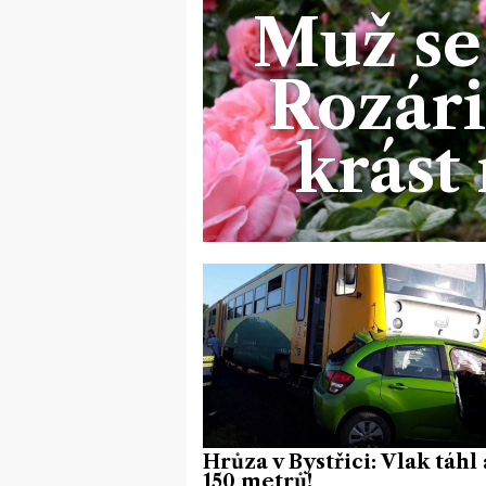
Muž se
Rozári
krást 
Hrůza v Bystřici: Vlak táhl
150 metrů!