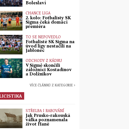
Boleslaví
CHANCE LIGA
2. kolo: Fotbalisty SK
Sigma čeká domácí
premiéra
TO SE NEPOVEDLO
Fotbalisté SK Sigma na
úvod ligy nestačili na
Jablonec
ODCHODY Z KÁDRU
V Sigmě skončili
záložníci Kostadinov
a Dolžnikov
VÍCE ČLÁNKŮ Z KATEGORIE ›
LICISTIKA
STŘELBA I RABOVÁNÍ
Jak Prusko-rakouská
válka poznamenala
život Hané