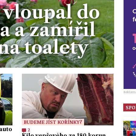
 vloupal do
a a zamířil
na toalety
Reklam
SPO
BUDEME JÍST KOŘÍNKY?
 auto
2
Kilo vepřového za 180 korun.