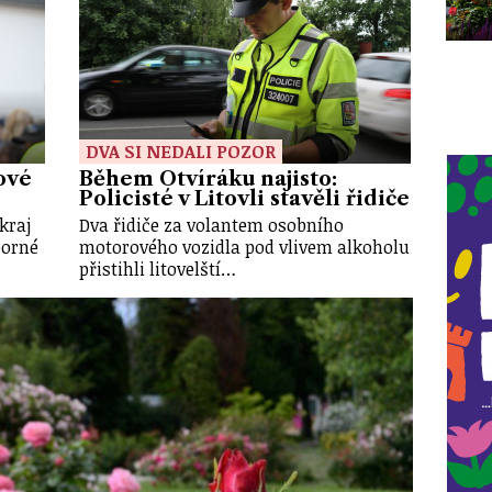
DVA SI NEDALI POZOR
ové
Během Otvíráku najisto:
Policisté v Litovli stavěli řidiče
kraj
Dva řidiče za volantem osobního
borné
motorového vozidla pod vlivem alkoholu
přistihli litovelští…