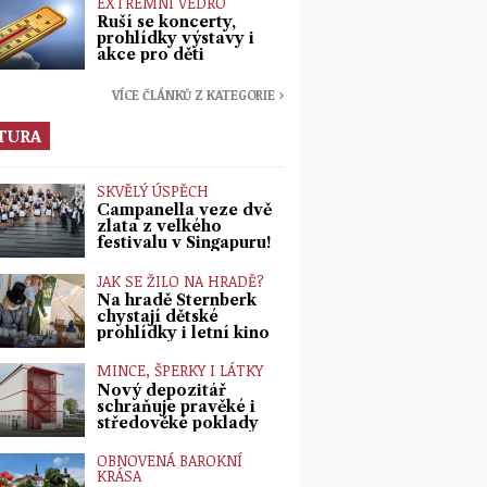
EXTRÉMNÍ VEDRO
Ruší se koncerty,
prohlídky výstavy i
akce pro děti
VÍCE ČLÁNKŮ Z KATEGORIE ›
TURA
SKVĚLÝ ÚSPĚCH
Campanella veze dvě
zlata z velkého
festivalu v Singapuru!
JAK SE ŽILO NA HRADĚ?
Na hradě Šternberk
chystají dětské
prohlídky i letní kino
MINCE, ŠPERKY I LÁTKY
Nový depozitář
schraňuje pravěké i
středověké poklady
OBNOVENÁ BAROKNÍ
KRÁSA