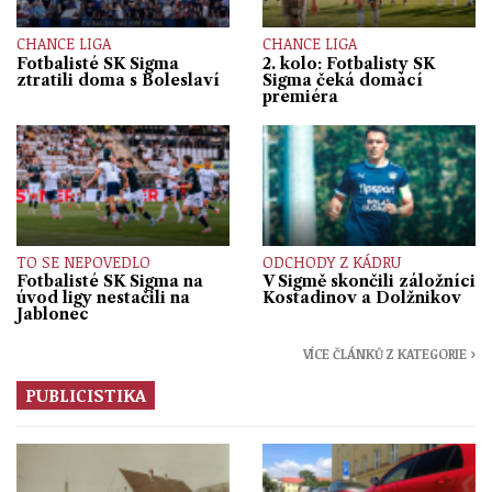
CHANCE LIGA
CHANCE LIGA
Fotbalisté SK Sigma
2. kolo: Fotbalisty SK
ztratili doma s Boleslaví
Sigma čeká domácí
premiéra
TO SE NEPOVEDLO
ODCHODY Z KÁDRU
Fotbalisté SK Sigma na
V Sigmě skončili záložníci
úvod ligy nestačili na
Kostadinov a Dolžnikov
Jablonec
VÍCE ČLÁNKŮ Z KATEGORIE ›
PUBLICISTIKA