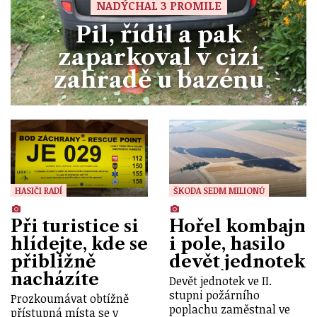
NADÝCHAL 3 PROMILE
Pil, řídil a pak
zaparkoval v cizí
zahradě u bazénu
HASIČI RADÍ
ŠKODA SEDM MILIONŮ
Při turistice si
Hořel kombajn
hlídejte, kde se
i pole, hasilo
přibližně
devět jednotek
nacházíte
Devět jednotek ve II.
stupni požárního
Prozkoumávat obtížně
poplachu zaměstnal ve
přístupná místa se v