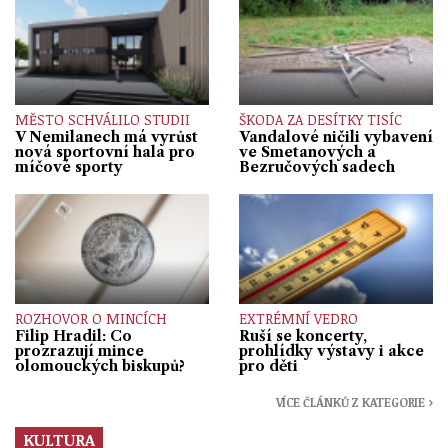
MĚSTO SCHVÁLILO STUDII
ŠKODA ZA DESÍTKY TISÍC
V Nemilanech má vyrůst
Vandalové ničili vybavení
nová sportovní hala pro
ve Smetanových a
míčové sporty
Bezručových sadech
ROZHOVOR O MINCÍCH
EXTRÉMNÍ VEDRO
Filip Hradil: Co
Ruší se koncerty,
prozrazují mince
prohlídky výstavy i akce
olomouckých biskupů?
pro děti
VÍCE ČLÁNKŮ Z KATEGORIE ›
KULTURA