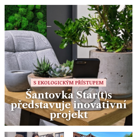
S EKOLOGICKÝM PŘÍSTUPEM
Šantovka Star(t)s
představuje inovativní
projekt