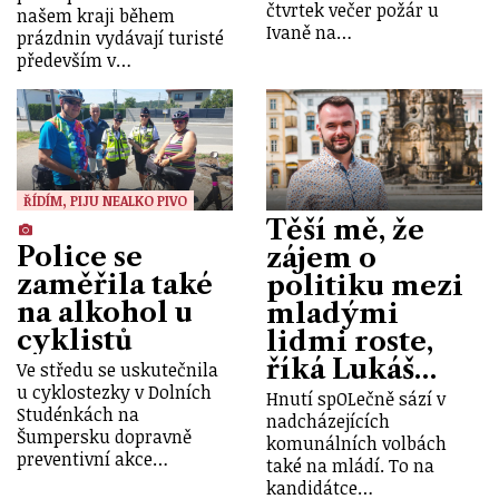
čtvrtek večer požár u
našem kraji během
Ivaně na…
prázdnin vydávají turisté
především v…
ŘÍDÍM, PIJU NEALKO PIVO
Těší mě, že
Police se
zájem o
zaměřila také
politiku mezi
na alkohol u
mladými
cyklistů
lidmi roste,
říká Lukáš…
Ve středu se uskutečnila
u cyklostezky v Dolních
Hnutí spOLečně sází v
Studénkách na
nadcházejících
Šumpersku dopravně
komunálních volbách
preventivní akce…
také na mládí. To na
kandidátce…