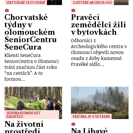
VIRTUÁLNÍ CESTOVÁNÍ
ZJIŠTĚNÍ ARCHEOLOGŮ
Chorvatské
Pravěcí
týdny v
zemědělci žili
olomouckém
v bytovkách
SeniorCentru
Odborníci z
SeneCura
Archeologického centra v
Olomouci objevili novou
Klienti SeneCura
osadu z doby kamenné.
SeniorCentra v Olomouci
Pravěké sídlo…
tráví značnou část roku
“na cestách”. A to
formou…
JEDENASEDMDESÁT
ŽADATELŮ
PŘÍČINA JE V ŠETŘENÍ
Na životní
Na Libavé
prostředí