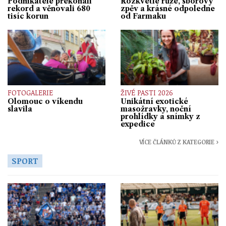
Podnikatelé překonali
Rozkvetlé růže, sborový
rekord a věnovali 680
zpěv a krásné odpoledne
tisíc korun
od Farmaku
FOTOGALERIE
ŽIVÉ PASTI 2026
Olomouc o víkendu
Unikátní exotické
slavila
masožravky, noční
prohlídky a snímky z
expedice
VÍCE ČLÁNKŮ Z KATEGORIE ›
SPORT