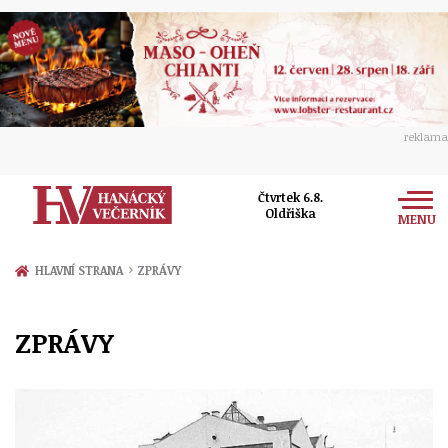
reklama
Čtvrtek 6.8.
Oldřiška
MENU
Zprávy
›
HLAVNÍ STRANA
ZPRÁVY
Rozhovory
Olomouc
ZPRÁVY
Kultura
Politika
Prostějov
Společnost
Hudba
Ekonomika
Přerov
Sport
Ženy