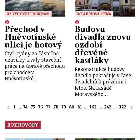
UŽ VYHOVUJE NORMÁM
DĚLAJÍ NOVÁ OKNA
Přechod v
Budovu
Hněvotínské
divadla znovu
ulici je hotový
ozdobí
dřevěné
Čtyři týdny za částečné
kastláky
uzavírky trvaly stavební
práce na úpravě přechodu
Rekonstrukce budovy
pro chodce v
divadla pokračuje v čase
Hněvotínské…
divadelních prázdnin i
letos. Na fasádě
Moravského…
1
...
74
75
76
77
78
79
80
81
...
162
...
242
...
322
ROZHOVORY