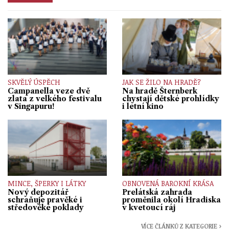
SKVĚLÝ ÚSPĚCH
JAK SE ŽILO NA HRADĚ?
Campanella veze dvě
Na hradě Šternberk
zlata z velkého festivalu
chystají dětské prohlídky
v Singapuru!
i letní kino
MINCE, ŠPERKY I LÁTKY
OBNOVENÁ BAROKNÍ KRÁSA
Nový depozitář
Prelátská zahrada
schraňuje pravěké i
proměnila okolí Hradiska
středověké poklady
v kvetoucí ráj
VÍCE ČLÁNKŮ Z KATEGORIE ›