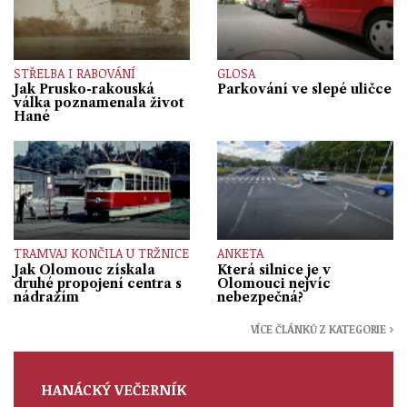
STŘELBA I RABOVÁNÍ
GLOSA
Jak Prusko-rakouská
Parkování ve slepé uličce
válka poznamenala život
Hané
TRAMVAJ KONČILA U TRŽNICE
ANKETA
Jak Olomouc získala
Která silnice je v
druhé propojení centra s
Olomouci nejvíc
nádražím
nebezpečná?
VÍCE ČLÁNKŮ Z KATEGORIE ›
HANÁCKÝ VEČERNÍK