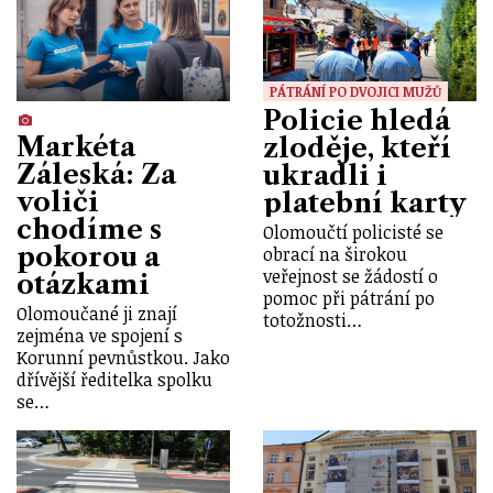
PÁTRÁNÍ PO DVOJICI MUŽŮ
Policie hledá
Markéta
zloděje, kteří
Záleská: Za
ukradli i
voliči
platební karty
chodíme s
Olomoučtí policisté se
pokorou a
obrací na širokou
veřejnost se žádostí o
otázkami
pomoc při pátrání po
Olomoučané ji znají
totožnosti…
zejména ve spojení s
Korunní pevnůstkou. Jako
dřívější ředitelka spolku
se…