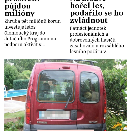
hořel les,
půjdou
podařilo se ho
milióny
zvládnout
Zhruba pět miliónů korun
investuje letos
Patnáct jednotek
Olomoucký kraj do
profesionálních a
dotačního Programu na
dobrovolných hasičů
podporu aktivit v…
zasahovalo u rozsáhlého
lesního požáru v…