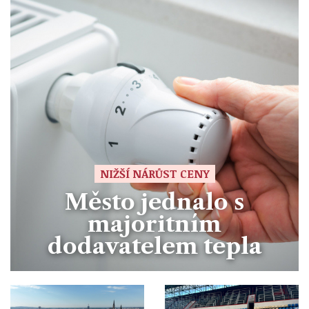
NIŽŠÍ NÁRŮST CENY
Město jednalo s
majoritním
dodavatelem tepla