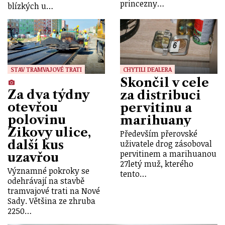
princezny…
blízkých u…
STAV TRAMVAJOVÉ TRATI
CHYTILI DEALERA
Skončil v cele
Za dva týdny
za distribuci
otevřou
pervitinu a
polovinu
marihuany
Zikovy ulice,
Především přerovské
další kus
uživatele drog zásoboval
pervitinem a marihuanou
uzavřou
27letý muž, kterého
Významné pokroky se
tento…
odehrávají na stavbě
tramvajové trati na Nové
Sady. Většina ze zhruba
2250…