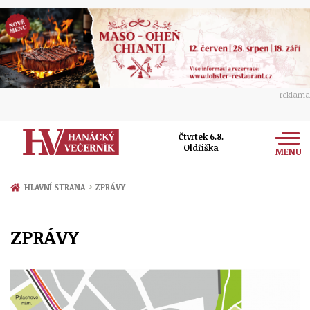
reklama
Čtvrtek 6.8.
Oldřiška
MENU
Zprávy
›
HLAVNÍ STRANA
ZPRÁVY
Rozhovory
Olomouc
ZPRÁVY
Kultura
Politika
Prostějov
Společnost
Hudba
Ekonomika
Přerov
Sport
Ženy