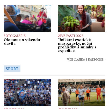
FOTOGALERIE
ŽIVÉ PASTI 2026
Olomouc o víkendu
Unikátní exotické
slavila
masožravky, noční
prohlídky a snímky z
expedice
VÍCE ČLÁNKŮ Z KATEGORIE ›
SPORT