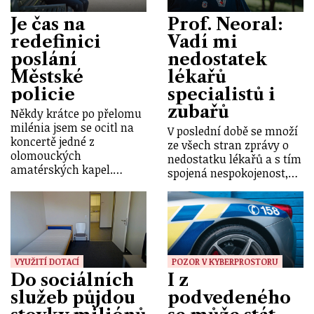
Je čas na
Prof. Neoral:
redefinici
Vadí mi
poslání
nedostatek
Městské
lékařů
policie
specialistů i
zubařů
Někdy krátce po přelomu
milénia jsem se ocitl na
V poslední době se množí
koncertě jedné z
ze všech stran zprávy o
olomouckých
nedostatku lékařů a s tím
amatérských kapel.…
spojená nespokojenost,…
VYUŽITÍ DOTACÍ
POZOR V KYBERPROSTORU
Do sociálních
I z
služeb půjdou
podvedeného