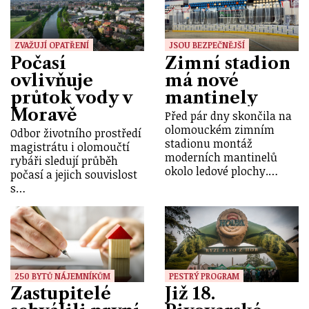
ZVAŽUJÍ OPATŘENÍ
JSOU BEZPEČNĚJŠÍ
Počasí
Zimní stadion
ovlivňuje
má nové
průtok vody v
mantinely
Moravě
Před pár dny skončila na
olomouckém zimním
Odbor životního prostředí
stadionu montáž
magistrátu i olomoučtí
moderních mantinelů
rybáři sledují průběh
okolo ledové plochy.…
počasí a jejich souvislost
s…
250 BYTŮ NÁJEMNÍKŮM
PESTRÝ PROGRAM
Zastupitelé
Již 18.