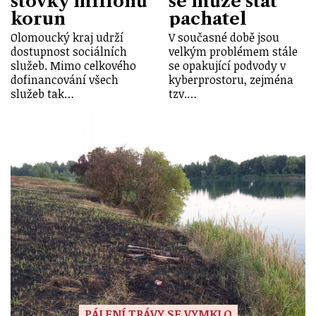
stovky miliónů
se může stát
korun
pachatel
Olomoucký kraj udrží
V současné době jsou
dostupnost sociálních
velkým problémem stále
služeb. Mimo celkového
se opakující podvody v
dofinancování všech
kyberprostoru, zejména
služeb tak…
tzv.…
PÁLENÍ TRÁVY SE VYMKLO