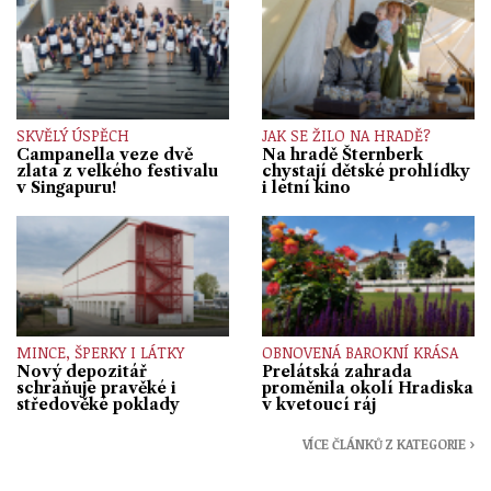
SKVĚLÝ ÚSPĚCH
JAK SE ŽILO NA HRADĚ?
Campanella veze dvě
Na hradě Šternberk
zlata z velkého festivalu
chystají dětské prohlídky
v Singapuru!
i letní kino
MINCE, ŠPERKY I LÁTKY
OBNOVENÁ BAROKNÍ KRÁSA
Nový depozitář
Prelátská zahrada
schraňuje pravěké i
proměnila okolí Hradiska
středověké poklady
v kvetoucí ráj
VÍCE ČLÁNKŮ Z KATEGORIE ›