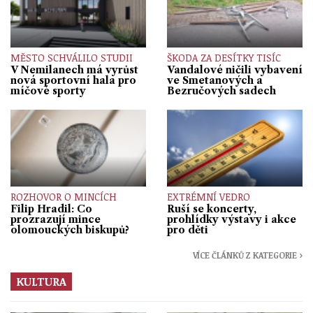
MĚSTO SCHVÁLILO STUDII
ŠKODA ZA DESÍTKY TISÍC
V Nemilanech má vyrůst
Vandalové ničili vybavení
nová sportovní hala pro
ve Smetanových a
míčové sporty
Bezručových sadech
ROZHOVOR O MINCÍCH
EXTRÉMNÍ VEDRO
Filip Hradil: Co
Ruší se koncerty,
prozrazují mince
prohlídky výstavy i akce
olomouckých biskupů?
pro děti
VÍCE ČLÁNKŮ Z KATEGORIE ›
KULTURA