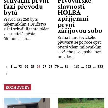
schválili první
Pivovarské
fázi převodu
slavnosti
bytů
HOLBA
zpříjemní
Převod asi 250 bytů
první
nájemníkům z Družstva
Jižní schválili tento týden
zářijovou sobo
zastupitelé města
Brána hanušovického
Olomouce na…
pivovaru se po roce opět
otvírá všem milovníkům
skvělého piva, pohodové
muziky…
1
...
73
74
75
76
77
78
79
...
81
...
162
...
242
...
322
ROZHOVORY