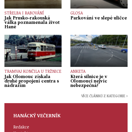
STŘELBA I RABOVÁNÍ
GLOSA
Jak Prusko-rakouská
Parkování ve slepé uličce
válka poznamenala život
Hané
TRAMVAJ KONČILA U TRŽNICE
ANKETA
Jak Olomouc získala
Která silnice je v
druhé propojení centra s
Olomouci nejvíc
nádražím
nebezpečná?
VÍCE ČLÁNKŮ Z KATEGORIE ›
HANÁCKÝ VEČERNÍK
Redakce