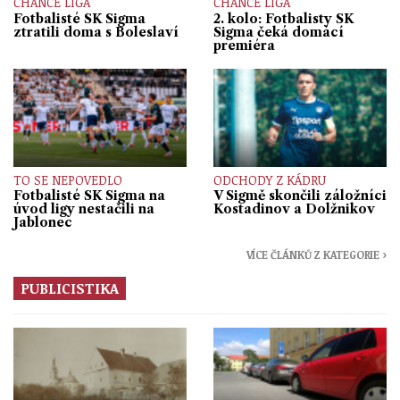
CHANCE LIGA
CHANCE LIGA
Fotbalisté SK Sigma
2. kolo: Fotbalisty SK
ztratili doma s Boleslaví
Sigma čeká domácí
premiéra
TO SE NEPOVEDLO
ODCHODY Z KÁDRU
Fotbalisté SK Sigma na
V Sigmě skončili záložníci
úvod ligy nestačili na
Kostadinov a Dolžnikov
Jablonec
VÍCE ČLÁNKŮ Z KATEGORIE ›
PUBLICISTIKA