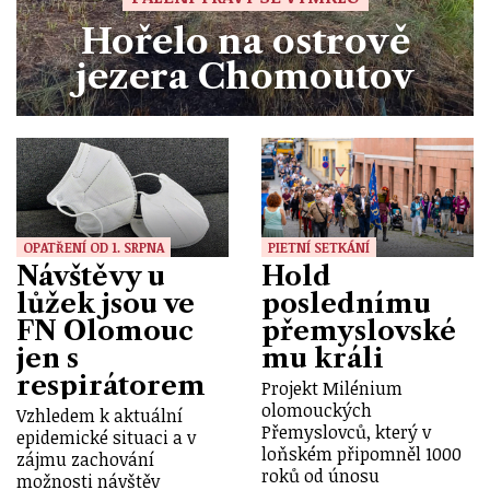
Hořelo na ostrově
jezera Chomoutov
OPATŘENÍ OD 1. SRPNA
PIETNÍ SETKÁNÍ
Návštěvy u
Hold
lůžek jsou ve
poslednímu
FN Olomouc
přemyslovské
jen s
mu králi
respirátorem
Projekt Milénium
olomouckých
Vzhledem k aktuální
Přemyslovců, který v
epidemické situaci a v
loňském připomněl 1000
zájmu zachování
roků od únosu
možnosti návštěv