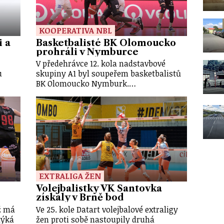
KOOPERATIVA NBL
i a
Basketbalisté BK Olomoucko
prohráli v Nymburce
V předehrávce 12. kola nadstavbové
u
skupiny A1 byl soupeřem basketbalistů
BK Olomoucko Nymburk.…
EXTRALIGA ŽEN
Volejbalistky VK Šantovka
získaly v Brně bod
ž má
Ve 25. kole Datart volejbalové extraligy
týká
žen proti sobě nastoupily druhá