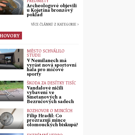
PŘEDMĚTY
Archeologové objevili
u Kojetína bronzový
poklad
VÍCE ČLÁNKŮ Z KATEGORIE ›
HOVORY
MĚSTO SCHVÁLILO
STUDII
V Nemilanech má
vyrůst nová sportovní
hala pro míčové
sporty
ŠKODA ZA DESÍTKY TISÍC
Vandalové ničili
vybavení ve
Smetanových a
Bezručových sadech
ROZHOVOR O MINCÍCH
Filip Hradil: Co
prozrazují mince
olomouckých biskupů?