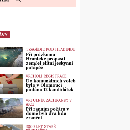
ÁVY
TRAGÉDIE POD HLADINOU
Při průzkumu
Hranické propasti
zemřel elitní jeskynní
potápěč
VRCHOLÍ REGISTRACE
Do komunálních voleb
bylo v Olomouci
podáno 12 kandidátek
VRTULNÍK ZÁCHRANKY V
AKCI
Při ranním požáru v
domě byli dva lidé
zraněni
3000 LET STARÉ