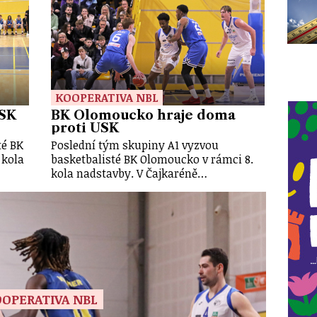
KOOPERATIVA NBL
USK
BK Olomoucko hraje doma
proti USK
té BK
Poslední tým skupiny A1 vyzvou
 kola
basketbalisté BK Olomoucko v rámci 8.
kola nadstavby. V Čajkaréně…
OPERATIVA NBL