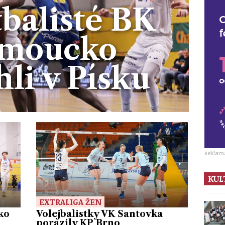
balisté BK
moucko
li v Písku
Reklam
KUL
EXTRALIGA ŽEN
ko
Volejbalistky VK Šantovka
porazily KP Brno