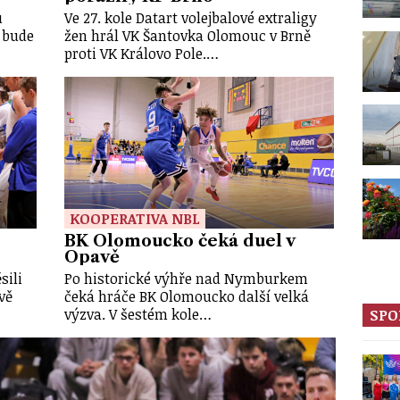
u
Ve 27. kole Datart volejbalové extraligy
 bude
žen hrál VK Šantovka Olomouc v Brně
proti VK Královo Pole.…
KOOPERATIVA NBL
BK Olomoucko čeká duel v
Opavě
sili
Po historické výhře nad Nymburkem
vě
čeká hráče BK Olomoucko další velká
výzva. V šestém kole…
SPO