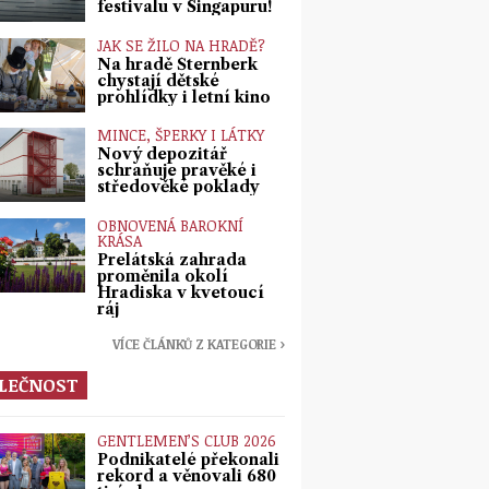
festivalu v Singapuru!
JAK SE ŽILO NA HRADĚ?
Na hradě Šternberk
chystají dětské
prohlídky i letní kino
MINCE, ŠPERKY I LÁTKY
Nový depozitář
schraňuje pravěké i
středověké poklady
OBNOVENÁ BAROKNÍ
KRÁSA
Prelátská zahrada
proměnila okolí
Hradiska v kvetoucí
ráj
VÍCE ČLÁNKŮ Z KATEGORIE ›
LEČNOST
GENTLEMEN’S CLUB 2026
Podnikatelé překonali
rekord a věnovali 680