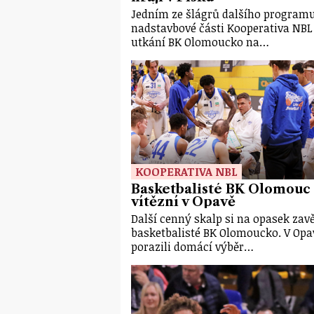
Jedním ze šlágrů dalšího program
nadstavbové části Kooperativa NBL
utkání BK Olomoucko na…
KOOPERATIVA NBL
Basketbalisté BK Olomouc
vítězní v Opavě
Další cenný skalp si na opasek zavě
basketbalisté BK Olomoucko. V Opa
porazili domácí výběr…