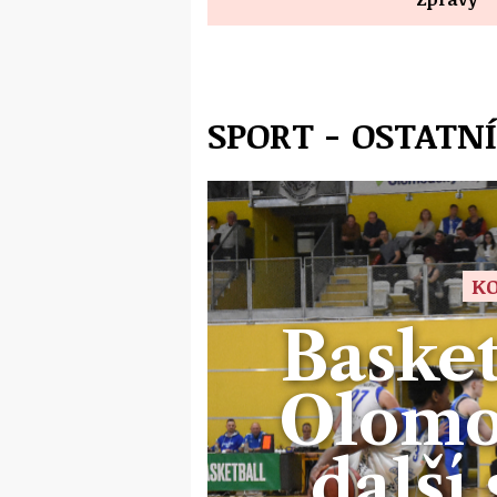
SPORT - OSTATNÍ
KO
Basket
Olomo
další