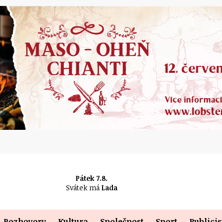
Pátek 7.8.
Svátek má
Lada
Rozhovory
Kultura
Společnost
Sport
Publicis