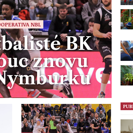
OPERATIVA NBL
balisté BK
ouc znovu
 Nymburku
PUB