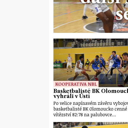
s
KOOPERATIVA NBL
Basketbalisté BK Olomouc
vyhráli v Ústí
Po velice napínavém závěru vybojov
basketbalisté BK Olomoucko cenné
vítězství 82:78 na palubovce…