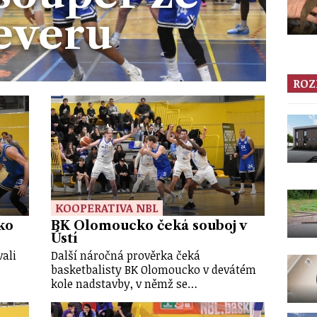
everu
ROZ
KOOPERATIVA NBL
ko
BK Olomoucko čeká souboj v
Ústí
ali
Další náročná prověrka čeká
basketbalisty BK Olomoucko v devátém
kole nadstavby, v němž se…