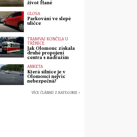
život Hané
GLOSA
Parkování ve slepé
uličce
TRAMVAJ KONČILA U
TRŽNICE
Jak Olomouc získala
druhé propojení
centra s nádražím
ANKETA
Která silnice je v
Olomouci nejvíc
nebezpečná?
VÍCE ČLÁNKŮ Z KATEGORIE ›