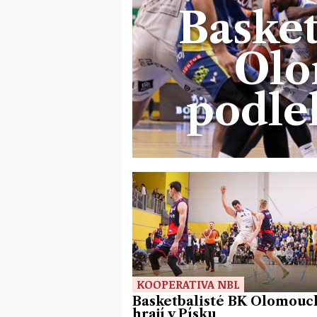
Basket
Olo
podleh
KOOPERATIVA NBL
Basketbalisté BK Olomouc
hrají v Písku