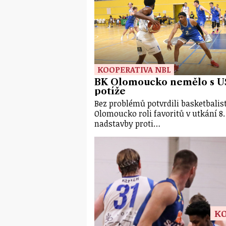
KOOPERATIVA NBL
BK Olomoucko nemělo s 
potíže
Bez problémů potvrdili basketbalis
Olomoucko roli favoritů v utkání 8.
nadstavby proti…
KO