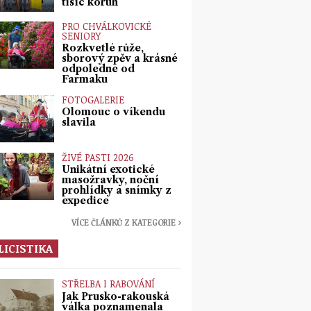
tisíc korun
PRO CHVÁLKOVICKÉ
SENIORY
Rozkvetlé růže,
sborový zpěv a krásné
odpoledne od
Farmaku
FOTOGALERIE
Olomouc o víkendu
slavila
ŽIVÉ PASTI 2026
Unikátní exotické
masožravky, noční
prohlídky a snímky z
expedice
VÍCE ČLÁNKŮ Z KATEGORIE ›
LICISTIKA
STŘELBA I RABOVÁNÍ
Jak Prusko-rakouská
válka poznamenala