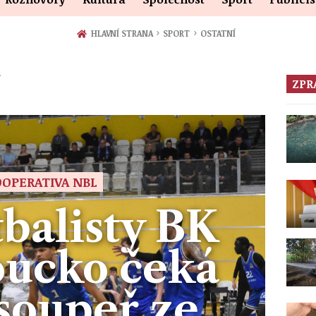
›
›
HLAVNÍ STRANA
SPORT
OSTATNÍ
ZPR
OPERATIVA NBL
balisty BK
ucko čeká
 soupeř ze