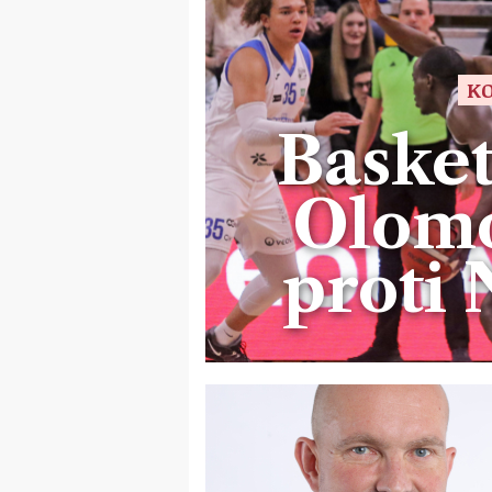
KO
Basket
Olom
proti