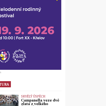
a
TURA
SKVĚLÝ ÚSPĚCH
Campanella veze dvě
zlata z velkého