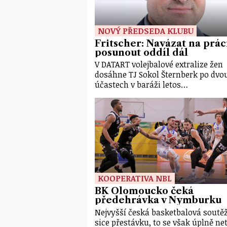
NOVÝ PŘEDSEDA KLUBU
Fritscher: Navázat na prác
posunout oddíl dál
V DATART volejbalové extralize žen
dosáhne TJ Sokol Šternberk po dvo
účastech v baráži letos…
KOOPERATIVA NBL
BK Olomoucko čeká
předehrávka v Nymburku
Nejvyšší česká basketbalová soutě
sice přestávku, to se však úplně ne