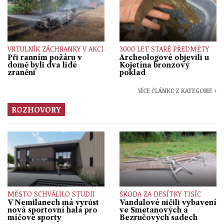
VRTULNÍK ZÁCHRANKY V AKCI
3000 LET STARÉ PŘEDMĚTY
Při ranním požáru v
Archeologové objevili u
domě byli dva lidé
Kojetína bronzový
zraněni
poklad
VÍCE ČLÁNKŮ Z KATEGORIE ›
ROZHOVORY
MĚSTO SCHVÁLILO STUDII
ŠKODA ZA DESÍTKY TISÍC
V Nemilanech má vyrůst
Vandalové ničili vybavení
nová sportovní hala pro
ve Smetanových a
míčové sporty
Bezručových sadech