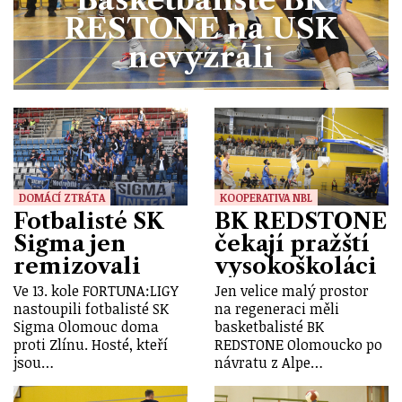
RESTONE na USK
nevyzráli
DOMÁCÍ ZTRÁTA
KOOPERATIVA NBL
Fotbalisté SK
BK REDSTONE
Sigma jen
čekají pražští
remizovali
vysokoškoláci
Ve 13. kole FORTUNA:LIGY
Jen velice malý prostor
nastoupili fotbalisté SK
na regeneraci měli
Sigma Olomouc doma
basketbalisté BK
proti Zlínu. Hosté, kteří
REDSTONE Olomoucko po
jsou…
návratu z Alpe…