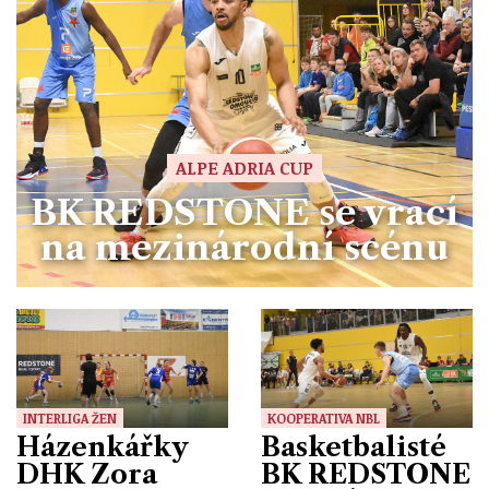
ALPE ADRIA CUP
BK REDSTONE se vrací
na mezinárodní scénu
INTERLIGA ŽEN
KOOPERATIVA NBL
Házenkářky
Basketbalisté
DHK Zora
BK REDSTONE