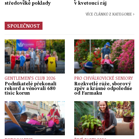
středověké poklady
v kvetoucí ráj
VÍCE ČLÁNKŮ Z KATEGORIE ›
SPOLEČNOST
GENTLEMEN’S CLUB 2026
PRO CHVÁLKOVICKÉ SENIORY
Podnikatelé překonali
Rozkvetlé růže, sborový
rekord a věnovali 680
zpěv a krásné odpoledne
tisíc korun
od Farmaku