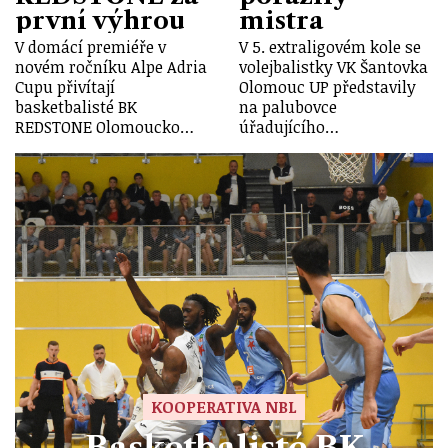
první výhrou
mistra
V domácí premiéře v
V 5. extraligovém kole se
novém ročníku Alpe Adria
volejbalistky VK Šantovka
Cupu přivítají
Olomouc UP představily
basketbalisté BK
na palubovce
REDSTONE Olomoucko…
úřadujícího…
KOOPERATIVA NBL
Basketbalisté BK