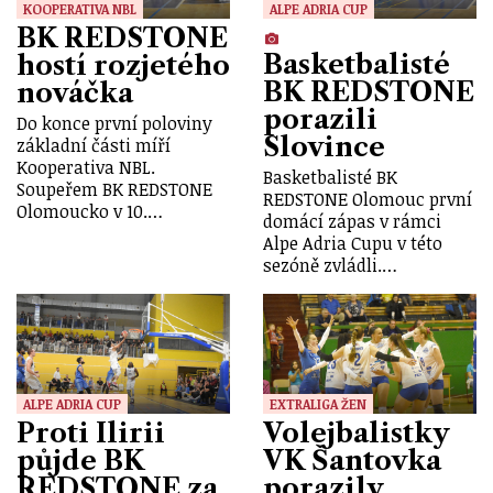
KOOPERATIVA NBL
ALPE ADRIA CUP
BK REDSTONE
Basketbalisté
hostí rozjetého
BK REDSTONE
nováčka
porazili
Do konce první poloviny
Slovince
základní části míří
Kooperativa NBL.
Basketbalisté BK
Soupeřem BK REDSTONE
REDSTONE Olomouc první
Olomoucko v 10.…
domácí zápas v rámci
Alpe Adria Cupu v této
sezóně zvládli.…
ALPE ADRIA CUP
EXTRALIGA ŽEN
Proti Ilirii
Volejbalistky
půjde BK
VK Šantovka
REDSTONE za
porazily