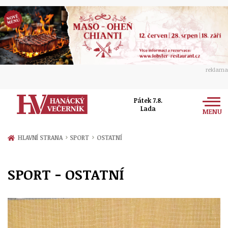
reklama
Pátek 7.8.
Lada
MENU
Zprávy
›
›
HLAVNÍ STRANA
SPORT
OSTATNÍ
Rozhovory
Olomouc
SPORT - OSTATNÍ
Kultura
Politika
Prostějov
Společnost
Hudba
Ekonomika
Přerov
Sport
Ženy