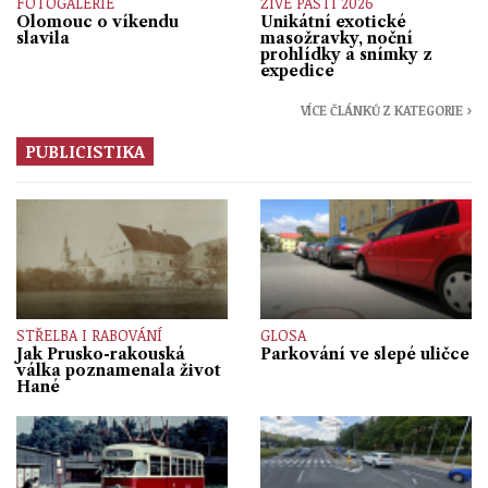
FOTOGALERIE
ŽIVÉ PASTI 2026
Olomouc o víkendu
Unikátní exotické
slavila
masožravky, noční
prohlídky a snímky z
expedice
VÍCE ČLÁNKŮ Z KATEGORIE ›
PUBLICISTIKA
STŘELBA I RABOVÁNÍ
GLOSA
Jak Prusko-rakouská
Parkování ve slepé uličce
válka poznamenala život
Hané