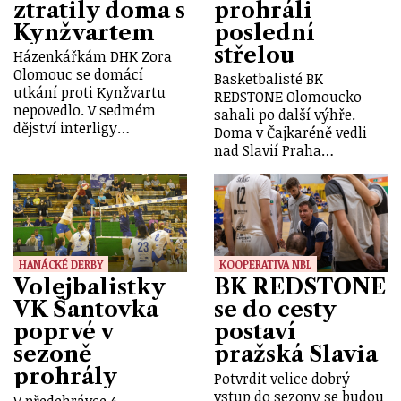
ztratily doma s
prohráli
Kynžvartem
poslední
střelou
Házenkářkám DHK Zora
Olomouc se domácí
Basketbalisté BK
utkání proti Kynžvartu
REDSTONE Olomoucko
nepovedlo. V sedmém
sahali po další výhře.
dějství interligy…
Doma v Čajkaréně vedli
nad Slavií Praha…
HANÁCKÉ DERBY
KOOPERATIVA NBL
Volejbalistky
BK REDSTONE
VK Šantovka
se do cesty
poprvé v
postaví
sezoně
pražská Slavia
prohrály
Potvrdit velice dobrý
vstup do sezony se budou