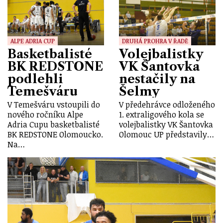
ALPE ADRIA CUP
DRUHÁ PROHRA V ŘADĚ
Basketbalisté
Volejbalistky
BK REDSTONE
VK Šantovka
podlehli
nestačily na
Temešváru
Šelmy
V Temešváru vstoupili do
V předehrávce odloženého
nového ročníku Alpe
1. extraligového kola se
Adria Cupu basketbalisté
volejbalistky VK Šantovka
BK REDSTONE Olomoucko.
Olomouc UP představily…
Na…