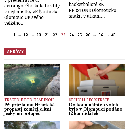
V předehrávce 4.
basketbalisté BK
extraligového kola hostily
REDSTONE Olomoucko
volejbalistky VK Šantovka
snažit v utkání…
Olomouc UP svého
velkého…
1
...
12
...
20
21
22
23
24
25
26
...
34
...
45
ZPRÁVY
TRAGÉDIE POD HLADINOU
VRCHOLÍ REGISTRACE
Při průzkumu Hranické
Do komunálních voleb
propasti zemřel elitní
bylo v Olomouci podáno
jeskynní potápěč
12 kandidátek