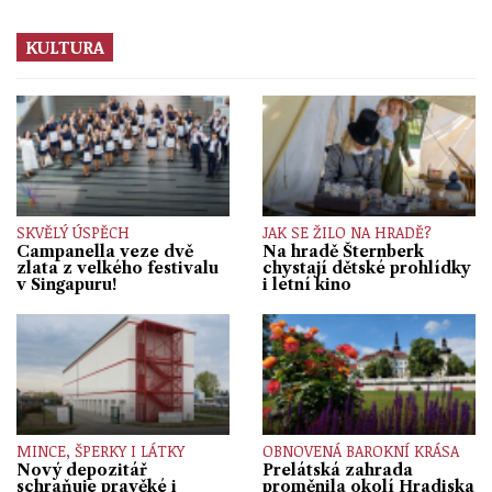
KULTURA
SKVĚLÝ ÚSPĚCH
JAK SE ŽILO NA HRADĚ?
Campanella veze dvě
Na hradě Šternberk
zlata z velkého festivalu
chystají dětské prohlídky
v Singapuru!
i letní kino
MINCE, ŠPERKY I LÁTKY
OBNOVENÁ BAROKNÍ KRÁSA
Nový depozitář
Prelátská zahrada
schraňuje pravěké i
proměnila okolí Hradiska