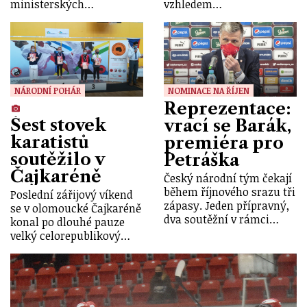
ministerských…
vzhledem…
NÁRODNÍ POHÁR
NOMINACE NA ŘÍJEN
Reprezentace:
Šest stovek
vrací se Barák,
karatistů
premiéra pro
soutěžilo v
Petráška
Čajkaréně
Český národní tým čekají
během říjnového srazu tři
Poslední zářijový víkend
zápasy. Jeden přípravný,
se v olomoucké Čajkaréně
dva soutěžní v rámci…
konal po dlouhé pauze
velký celorepublikový…