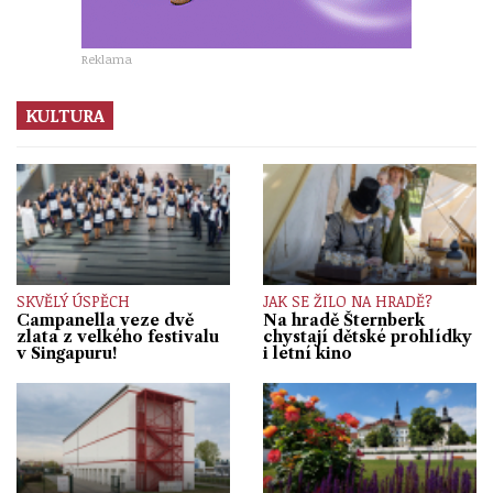
Reklama
KULTURA
SKVĚLÝ ÚSPĚCH
JAK SE ŽILO NA HRADĚ?
Campanella veze dvě
Na hradě Šternberk
zlata z velkého festivalu
chystají dětské prohlídky
v Singapuru!
i letní kino