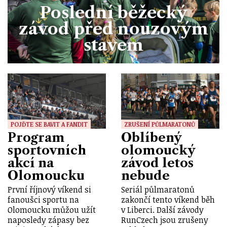
Poslední běžecký
závod před nouzovým
stavem
POJĎTE SE BAVIT A FANDIT
ZRUŠENÍ PŮLMARATONŮ
Program
Oblíbený
sportovních
olomoucký
akcí na
závod letos
Olomoucku
nebude
První říjnový víkend si
Seriál půlmaratonů
fanoušci sportu na
zakončí tento víkend běh
Olomoucku můžou užít
v Liberci. Další závody
naposledy zápasy bez
RunCzech jsou zrušeny