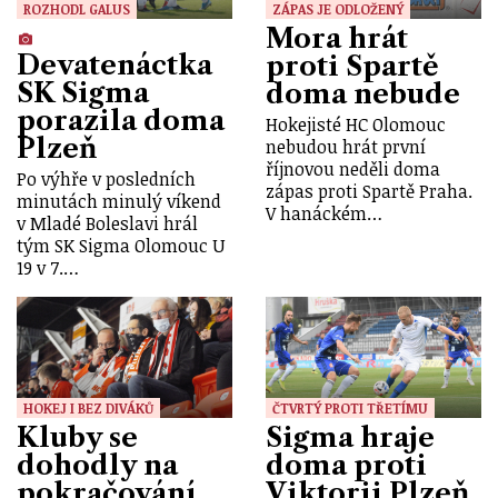
ROZHODL GALUS
ZÁPAS JE ODLOŽENÝ
Mora hrát
Devatenáctka
proti Spartě
SK Sigma
doma nebude
porazila doma
Hokejisté HC Olomouc
Plzeň
nebudou hrát první
říjnovou neděli doma
Po výhře v posledních
zápas proti Spartě Praha.
minutách minulý víkend
V hanáckém…
v Mladé Boleslavi hrál
tým SK Sigma Olomouc U
19 v 7.…
HOKEJ I BEZ DIVÁKŮ
ČTVRTÝ PROTI TŘETÍMU
Kluby se
Sigma hraje
dohodly na
doma proti
pokračování
Viktorii Plzeň