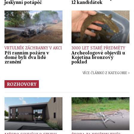
jeskynní potápěč
12 kandidátek
VRTULNÍK ZÁCHRANKY V AKCI
3000 LET STARÉ PŘEDMĚTY
Při ranním požáru v
Archeologové objevili u
domě byli dva lidé
Kojetína bronzový
zraněni
poklad
VÍCE ČLÁNKŮ Z KATEGORIE ›
ROZHOVORY