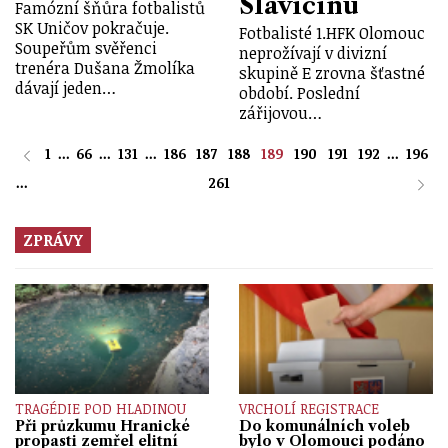
Slavičínu
Famózní šňůra fotbalistů
SK Uničov pokračuje.
Fotbalisté 1.HFK Olomouc
Soupeřům svěřenci
neprožívají v divizní
trenéra Dušana Žmolíka
skupině E zrovna šťastné
dávají jeden…
období. Poslední
zářijovou…
1
...
66
...
131
...
186
187
188
189
190
191
192
...
196
...
261
ZPRÁVY
TRAGÉDIE POD HLADINOU
VRCHOLÍ REGISTRACE
Při průzkumu Hranické
Do komunálních voleb
propasti zemřel elitní
bylo v Olomouci podáno