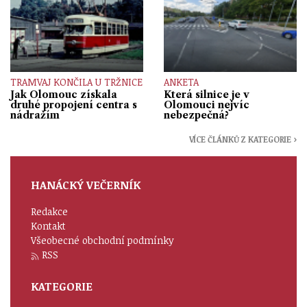
TRAMVAJ KONČILA U TRŽNICE
ANKETA
Jak Olomouc získala
Která silnice je v
druhé propojení centra s
Olomouci nejvíc
nádražím
nebezpečná?
VÍCE ČLÁNKŮ Z KATEGORIE ›
HANÁCKÝ VEČERNÍK
Redakce
Kontakt
Všeobecné obchodní podmínky
RSS
KATEGORIE