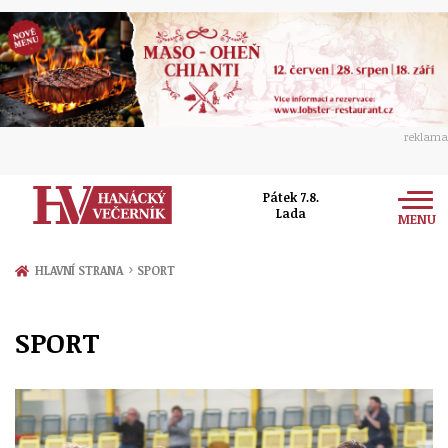
reklama
Pátek 7.8.
Lada
MENU
Zprávy
›
HLAVNÍ STRANA
SPORT
Rozhovory
Olomouc
SPORT
Kultura
Politika
Prostějov
Společnost
Hudba
Ekonomika
Přerov
Sport
Ženy