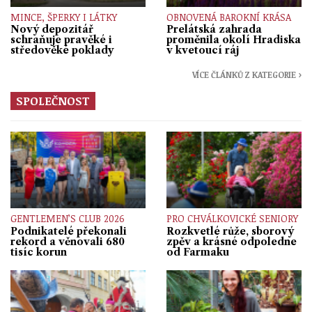
MINCE, ŠPERKY I LÁTKY
OBNOVENÁ BAROKNÍ KRÁSA
Nový depozitář
Prelátská zahrada
schraňuje pravěké i
proměnila okolí Hradiska
středověké poklady
v kvetoucí ráj
VÍCE ČLÁNKŮ Z KATEGORIE ›
SPOLEČNOST
GENTLEMEN’S CLUB 2026
PRO CHVÁLKOVICKÉ SENIORY
Podnikatelé překonali
Rozkvetlé růže, sborový
rekord a věnovali 680
zpěv a krásné odpoledne
tisíc korun
od Farmaku