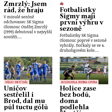
Zmrzlý: Jsem
Fotbalistky
rád, že hraju
Sigmy mají
V minulé sezóně
první výhru v
odchovanec SK Sigma
Olomouc Ondřej Zmrzlý
sezoně
(1999) debutoval v nejvyšší
Fotbalistky SK Sigma
soutěži.…
Olomouc poprvé v sezoně
vyhrály. Dočkaly se ve 4.
druholigovém kole.…
VÁLEC DRTÍ DÁL
ROZHODLA JEDNA CHYBA
Uničov
Holice zase
sestřelil i
bez bodů,
Brod, dal mu
doma
půl tuctu gólů
podlehla