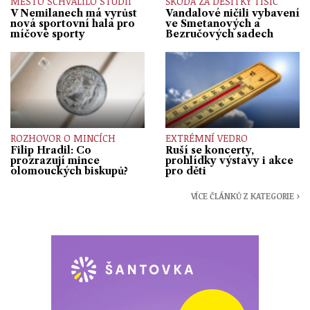
MĚSTO SCHVÁLILO STUDII
ŠKODA ZA DESÍTKY TISÍC
V Nemilanech má vyrůst
Vandalové ničili vybavení
nová sportovní hala pro
ve Smetanových a
míčové sporty
Bezručových sadech
ROZHOVOR O MINCÍCH
EXTRÉMNÍ VEDRO
Filip Hradil: Co
Ruší se koncerty,
prozrazují mince
prohlídky výstavy i akce
olomouckých biskupů?
pro děti
VÍCE ČLÁNKŮ Z KATEGORIE ›