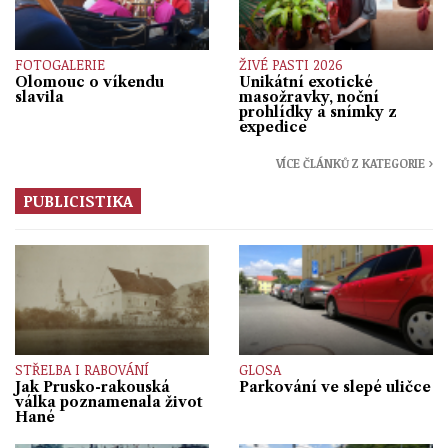
FOTOGALERIE
ŽIVÉ PASTI 2026
Olomouc o víkendu
Unikátní exotické
slavila
masožravky, noční
prohlídky a snímky z
expedice
VÍCE ČLÁNKŮ Z KATEGORIE ›
PUBLICISTIKA
STŘELBA I RABOVÁNÍ
GLOSA
Jak Prusko-rakouská
Parkování ve slepé uličce
válka poznamenala život
Hané