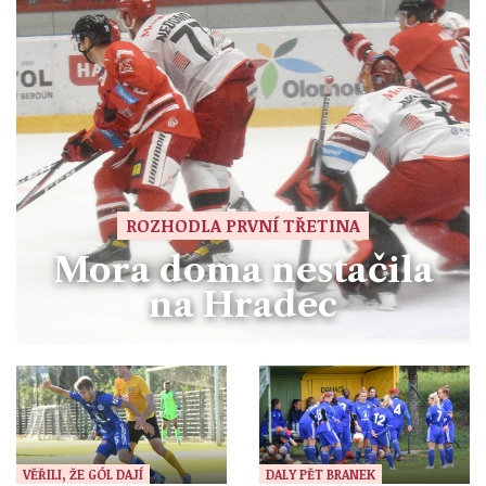
ROZHODLA PRVNÍ TŘETINA
Mora doma nestačila
na Hradec
VĚŘILI, ŽE GÓL DAJÍ
DALY PĚT BRANEK