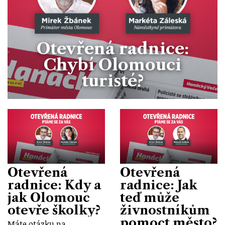
Otevřená radnice:
Chybí Olomouci
turisté?
Otevřená
Otevřená
radnice: Kdy a
radnice: Jak
jak Olomouc
teď může
otevře školky?
živnostníkům
pomoct město?
Máte otázku na