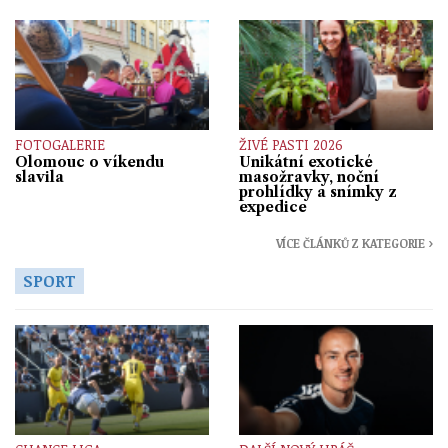
FOTOGALERIE
ŽIVÉ PASTI 2026
Olomouc o víkendu
Unikátní exotické
slavila
masožravky, noční
prohlídky a snímky z
expedice
VÍCE ČLÁNKŮ Z KATEGORIE ›
SPORT