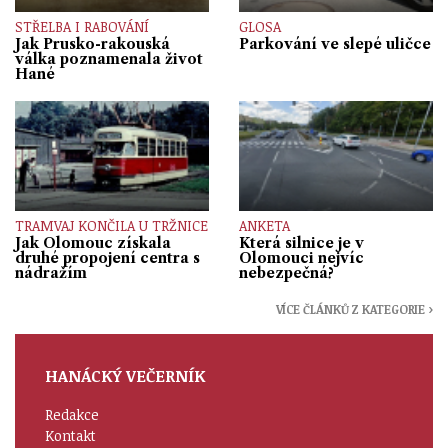
STŘELBA I RABOVÁNÍ
GLOSA
Jak Prusko-rakouská
Parkování ve slepé uličce
válka poznamenala život
Hané
TRAMVAJ KONČILA U TRŽNICE
ANKETA
Jak Olomouc získala
Která silnice je v
druhé propojení centra s
Olomouci nejvíc
nádražím
nebezpečná?
VÍCE ČLÁNKŮ Z KATEGORIE ›
HANÁCKÝ VEČERNÍK
Redakce
Kontakt