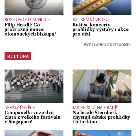
ROZHOVOR O MINCÍCH
EXTRÉMNÍ VEDRO
Filip Hradil: Co
Ruší se koncerty,
prozrazují mince
prohlídky výstavy i akce
olomouckých biskupů?
pro děti
VÍCE ČLÁNKŮ Z KATEGORIE ›
KULTURA
SKVĚLÝ ÚSPĚCH
JAK SE ŽILO NA HRADĚ?
Campanella veze dvě
Na hradě Šternberk
zlata z velkého festivalu
chystají dětské prohlídky
v Singapuru!
i letní kino