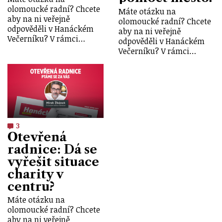
olomoucké radní? Chcete
Máte otázku na
aby na ni veřejně
olomoucké radní? Chcete
odpověděli v Hanáckém
aby na ni veřejně
Večerníku? V rámci…
odpověděli v Hanáckém
Večerníku? V rámci…
3
Otevřená
radnice: Dá se
vyřešit situace
charity v
centru?
Máte otázku na
olomoucké radní? Chcete
aby na ni veřejně