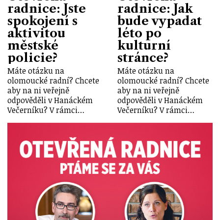
radnice: Jste
radnice: Jak
spokojení s
bude vypadat
aktivitou
léto po
městské
kulturní
policie?
stránce?
Máte otázku na
Máte otázku na
olomoucké radní? Chcete
olomoucké radní? Chcete
aby na ni veřejně
aby na ni veřejně
odpověděli v Hanáckém
odpověděli v Hanáckém
Večerníku? V rámci…
Večerníku? V rámci…