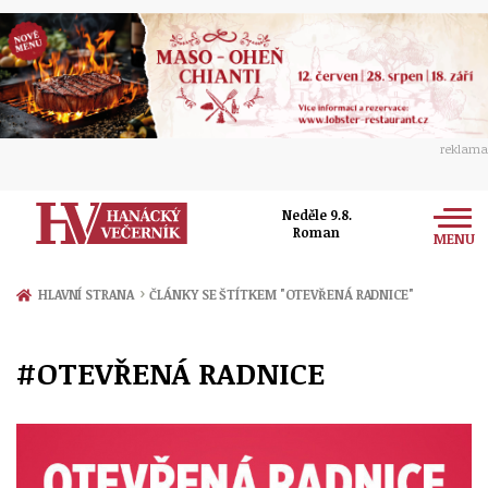
reklama
Neděle 9.8.
Roman
MENU
Zprávy
›
HLAVNÍ STRANA
ČLÁNKY SE ŠTÍTKEM "OTEVŘENÁ RADNICE"
Rozhovory
Olomouc
#OTEVŘENÁ RADNICE
Kultura
Politika
Prostějov
Společnost
Hudba
Ekonomika
Přerov
Sport
Ženy