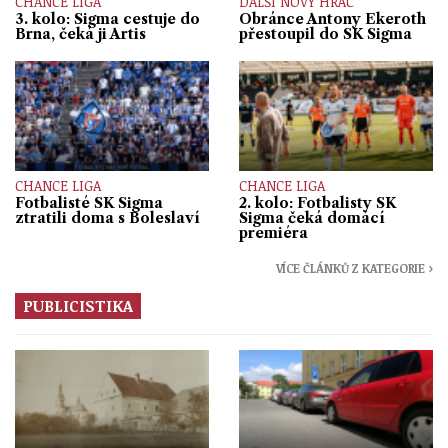
CHANCE LIGA
DALŠÍ NOVÝ HRÁČ
3. kolo: Sigma cestuje do
Obránce Antony Ekeroth
Brna, čeká ji Artis
přestoupil do SK Sigma
CHANCE LIGA
CHANCE LIGA
Fotbalisté SK Sigma
2. kolo: Fotbalisty SK
ztratili doma s Boleslaví
Sigma čeká domácí
premiéra
VÍCE ČLÁNKŮ Z KATEGORIE ›
PUBLICISTIKA