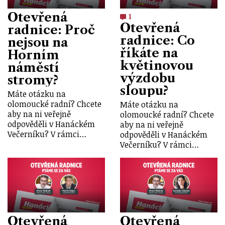
Otevřená
1
Otevřená
radnice: Proč
radnice: Co
nejsou na
říkáte na
Horním
květinovou
náměstí
výzdobu
stromy?
sloupu?
Máte otázku na
olomoucké radní? Chcete
Máte otázku na
aby na ni veřejně
olomoucké radní? Chcete
odpověděli v Hanáckém
aby na ni veřejně
Večerníku? V rámci…
odpověděli v Hanáckém
Večerníku? V rámci…
Otevřená
Otevřená