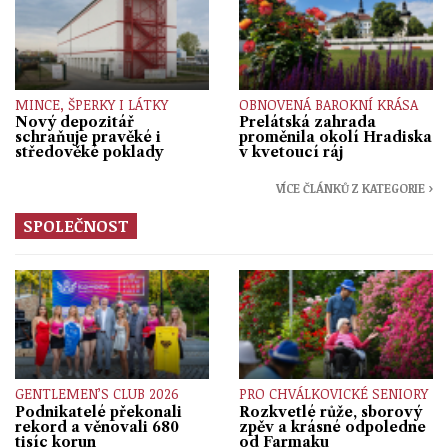
MINCE, ŠPERKY I LÁTKY
OBNOVENÁ BAROKNÍ KRÁSA
Nový depozitář
Prelátská zahrada
schraňuje pravěké i
proměnila okolí Hradiska
středověké poklady
v kvetoucí ráj
VÍCE ČLÁNKŮ Z KATEGORIE ›
SPOLEČNOST
GENTLEMEN’S CLUB 2026
PRO CHVÁLKOVICKÉ SENIORY
Podnikatelé překonali
Rozkvetlé růže, sborový
rekord a věnovali 680
zpěv a krásné odpoledne
tisíc korun
od Farmaku