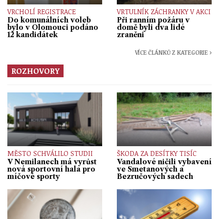
VRCHOLÍ REGISTRACE
VRTULNÍK ZÁCHRANKY V AKCI
Do komunálních voleb
Při ranním požáru v
bylo v Olomouci podáno
domě byli dva lidé
12 kandidátek
zraněni
VÍCE ČLÁNKŮ Z KATEGORIE ›
ROZHOVORY
MĚSTO SCHVÁLILO STUDII
ŠKODA ZA DESÍTKY TISÍC
V Nemilanech má vyrůst
Vandalové ničili vybavení
nová sportovní hala pro
ve Smetanových a
míčové sporty
Bezručových sadech