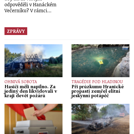
odpověděli v Hanáckém
Večerníku? V rámci…
ZPRÁVY
OHNIVÁ SOBOTA
TRAGÉDIE POD HLADINOU
Hasiči měli napilno. Za
Při průzkumu Hranické
jediný den likvidovali v
propasti zemřel elitní
kraji devět požárů
jeskynní potápěč