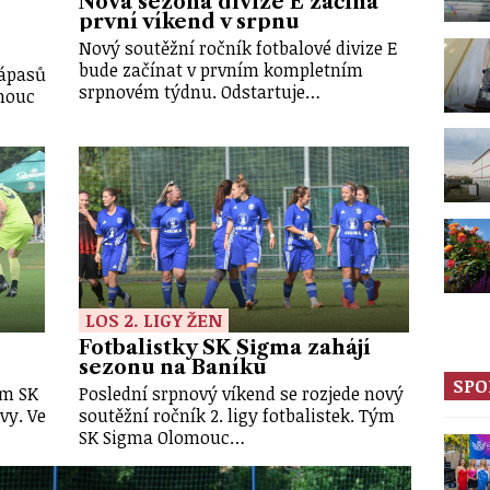
Nová sezona divize E začíná
první víkend v srpnu
Nový soutěžní ročník fotbalové divize E
bude začínat v prvním kompletním
zápasů
srpnovém týdnu. Odstartuje…
omouc
LOS 2. LIGY ŽEN
Fotbalistky SK Sigma zahájí
sezonu na Baníku
SPO
ům SK
Poslední srpnový víkend se rozjede nový
vy. Ve
soutěžní ročník 2. ligy fotbalistek. Tým
SK Sigma Olomouc…