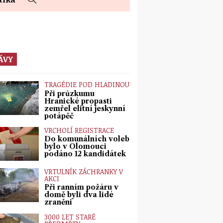
ÁVY
TRAGÉDIE POD HLADINOU
Při průzkumu
Hranické propasti
zemřel elitní jeskynní
potápěč
VRCHOLÍ REGISTRACE
Do komunálních voleb
bylo v Olomouci
podáno 12 kandidátek
VRTULNÍK ZÁCHRANKY V
AKCI
Při ranním požáru v
domě byli dva lidé
zraněni
3000 LET STARÉ