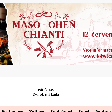
Pátek 7.8.
Svátek má
Lada
Rozhovory
Kultura
Společnost
Sport
Publicis