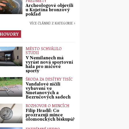
PŘEDMĚTY
Archeologové objevili
u Kojetína bronzový
poklad
VÍCE ČLÁNKŮ Z KATEGORIE ›
HOVORY
MĚSTO SCHVÁLILO
STUDII
V Nemilanech má
vyrůst nová sportovní
hala pro míčové
sporty
ŠKODA ZA DESÍTKY TISÍC
Vandalové ničili
vybavení ve
Smetanových a
Bezručových sadech
ROZHOVOR O MINCÍCH
Filip Hradil: Co
prozrazují mince
olomouckých biskupů?