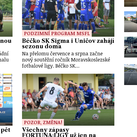
PODZIMNÍ PROGRAM MSFL
čnou
Béčko SK Sigma i Uničov zahájí
sezonu doma
ádní
Na přelomu července a srpna začne
malu
nový soutěžní ročník Moravskoslezské
fotbalové ligy. Béčko SK…
POZOR, ZMĚNA!
 pět
Všechny zápasy
FORTUNA:LIGY už jen na