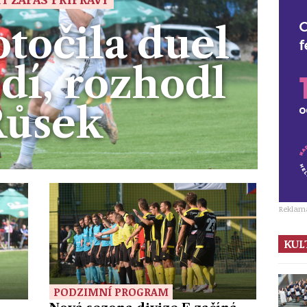
točila duel
dí, rozhodl
Růsek
Reklam
KUL
PODZIMNÍ PROGRAM