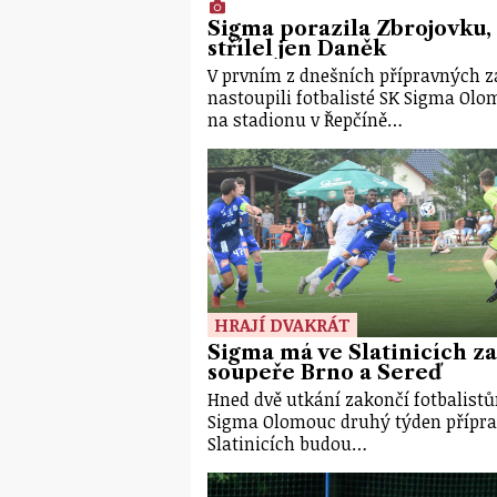
Sigma porazila Zbrojovku,
střílel jen Daněk
V prvním z dnešních přípravných 
nastoupili fotbalisté SK Sigma Ol
na stadionu v Řepčíně…
HRAJÍ DVAKRÁT
Sigma má ve Slatinicích za
soupeře Brno a Sereď
Hned dvě utkání zakončí fotbalist
Sigma Olomouc druhý týden přípra
Slatinicích budou…