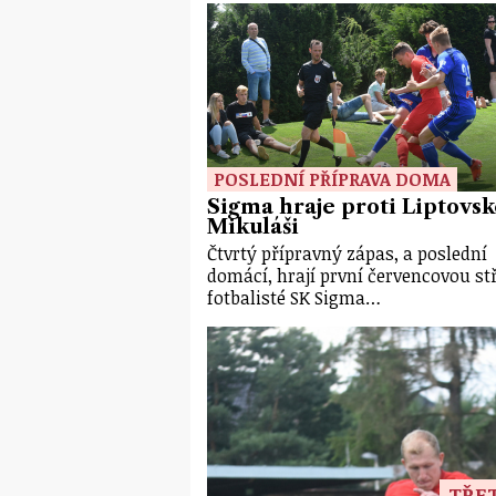
POSLEDNÍ PŘÍPRAVA DOMA
Sigma hraje proti Liptovs
Mikuláši
Čtvrtý přípravný zápas, a poslední
domácí, hrají první červencovou st
fotbalisté SK Sigma…
TŘET