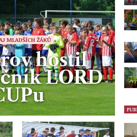
AJ MLADŠÍCH ŽÁKŮ
ov hostil
ročník LORD
CUPu
PUB