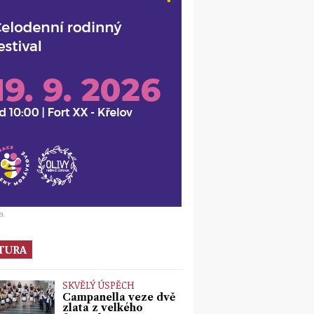
a
TURA
SKVĚLÝ ÚSPĚCH
Campanella veze dvě
zlata z velkého