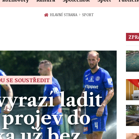
›
HLAVNÍ STRANA
SPORT
ZPR
U SE SOUSTŘEDIT
yrazí ladit
 projev do
ka už bez