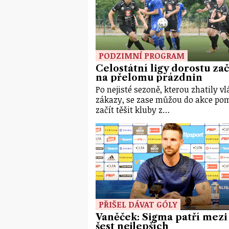
PODZIMNÍ PROGRAM
Celostátní ligy dorostu za
na přelomu prázdnin
Po nejisté sezoně, kterou zhatily vl
zákazy, se zase můžou do akce po
začít těšit kluby z…
PŘIŠEL DÁVAT GÓLY
Vaněček: Sigma patří mezi
šest nejlepších