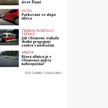
život Hané
GLOSA
Parkování ve slepé
uličce
TRAMVAJ KONČILA U
TRŽNICE
Jak Olomouc získala
druhé propojení
centra s nádražím
ANKETA
Která silnice je v
Olomouci nejvíc
nebezpečná?
VÍCE ČLÁNKŮ Z KATEGORIE ›