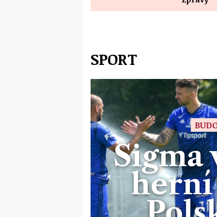
SPORT
BUDO
Sigma v
herní
Pols