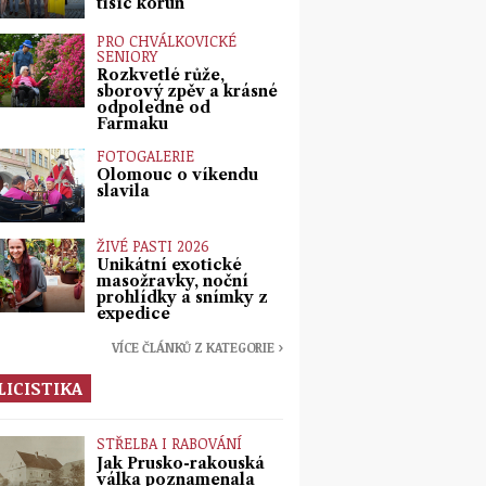
tisíc korun
PRO CHVÁLKOVICKÉ
SENIORY
Rozkvetlé růže,
sborový zpěv a krásné
odpoledne od
Farmaku
FOTOGALERIE
Olomouc o víkendu
slavila
ŽIVÉ PASTI 2026
Unikátní exotické
masožravky, noční
prohlídky a snímky z
expedice
VÍCE ČLÁNKŮ Z KATEGORIE ›
LICISTIKA
STŘELBA I RABOVÁNÍ
Jak Prusko-rakouská
válka poznamenala