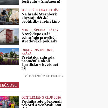
festivalu v Singapuru!
JAK SE ŽILO NA HRADĚ?
Na hradě Šternberk
chystají dětské
prohlídky i letní kino
MINCE, ŠPERKY I LÁTKY
Nový depozitář
schraňuje pravěké i
středověké poklady
OBNOVENÁ BAROKNÍ
KRÁSA
Prelátská zahrada
proměnila okolí
Hradiska v kvetoucí
ráj
VÍCE ČLÁNKŮ Z KATEGORIE ›
LEČNOST
GENTLEMEN’S CLUB 2026
Podnikatelé překonali
rekord a věnovali 680