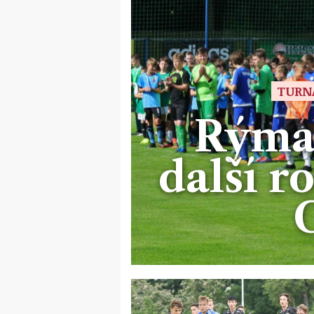
TURN
Rýmař
další 