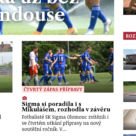
ndouse
ROZ
ČTVRTÝ ZÁPAS PŘÍPRAVY
Sigma si poradila i s
Mikulášem, rozhodla v závěru
l
Fotbalisté SK Sigma Olomouc zvítězili i
ve čtvrtém utkání přípravy na nový
soutěžní ročník. V…