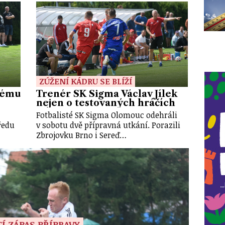
ZÚŽENÍ KÁDRU SE BLÍŽÍ
kému
Trenér SK Sigma Václav Jílek
nejen o testovaných hráčích
Fotbalisté SK Sigma Olomouc odehráli
ředu
v sobotu dvě přípravná utkání. Porazili
Zbrojovku Brno i Sereď…
Í ZÁPAS PŘÍPRAVY